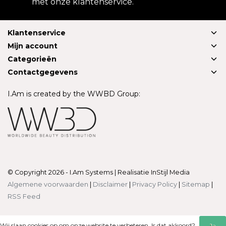
met onze klantenservice.
Klantenservice
Mijn account
Categorieën
Contactgegevens
I.Am is created by the WWBD Group:
© Copyright 2026 - I.Am Systems | Realisatie
InStijl Media
Algemene voorwaarden
|
Disclaimer
|
Privacy Policy
|
Sitemap
|
RSS Feed
Wij slaan cookies op om onze website te verbeteren. Is dat akkoord?
Ja