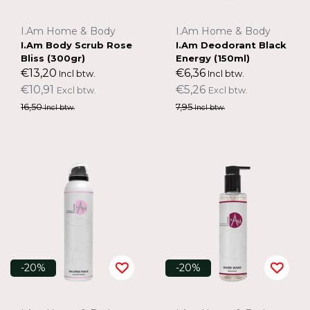
I.Am Home & Body
I.Am Home & Body
I.Am Body Scrub Rose
I.Am Deodorant Black
Bliss (300gr)
Energy (150ml)
€13,20
€6,36
Incl btw.
Incl btw.
€10,91
€5,26
Excl btw.
Excl btw.
16,50
7,95
Incl btw.
Incl btw.
-20%
-20%