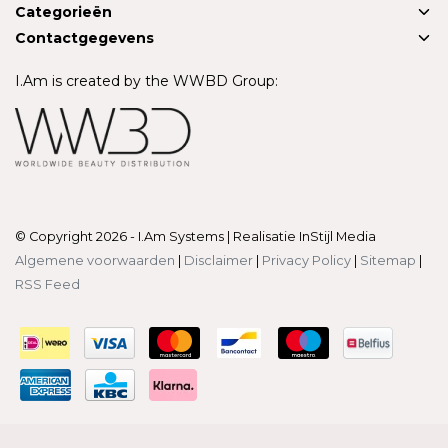
Categorieën
Contactgegevens
I.Am is created by the WWBD Group:
© Copyright 2026 - I.Am Systems | Realisatie
InStijl Media
Algemene voorwaarden
|
Disclaimer
|
Privacy Policy
|
Sitemap
|
RSS Feed