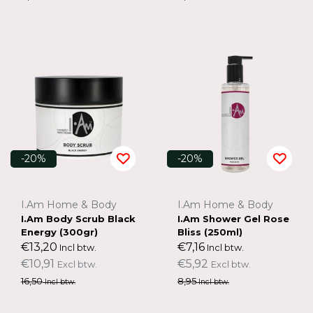
-20%
-20%
I.Am Home & Body
I.Am Home & Body
I.Am Body Scrub Black
I.Am Shower Gel Rose
Energy (300gr)
Bliss (250ml)
€13,20
€7,16
Incl btw.
Incl btw.
€10,91
€5,92
Excl btw.
Excl btw.
16,50
8,95
Incl btw.
Incl btw.