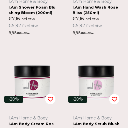
I.Am Home & Body
I.Am Home & Body
I.Am Shower Foam Blu
I.Am Hand Wash Rose
shing Bloom (200ml)
Bliss (250ml)
€7,16
€7,16
Incl btw.
Incl btw.
€5,92
€5,92
Excl btw.
Excl btw.
8,95
8,95
Incl btw.
Incl btw.
-20%
-20%
I.Am Home & Body
I.Am Home & Body
I.Am Body Cream Ros
I.Am Body Scrub Blush