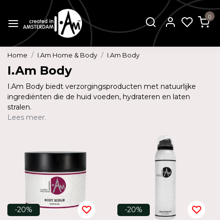
0
Home
I.Am Home & Body
I.Am Body
I.Am Body
I.Am Body biedt verzorgingsproducten met natuurlijke
ingrediënten die de huid voeden, hydrateren en laten
stralen.
Lees meer.
-20%
-20%