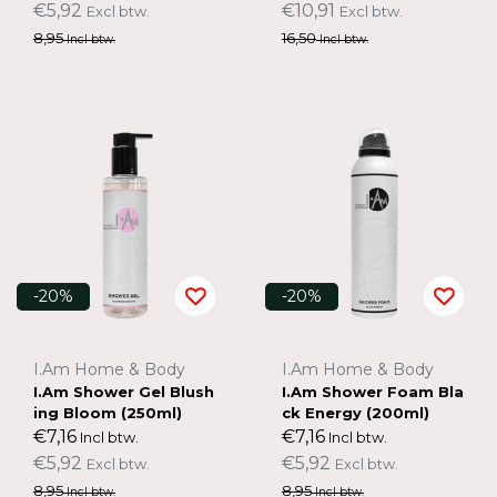
€5,92
€10,91
Excl btw.
Excl btw.
8,95
16,50
Incl btw.
Incl btw.
-20%
-20%
I.Am Home & Body
I.Am Home & Body
I.Am Shower Gel Blush
I.Am Shower Foam Bla
ing Bloom (250ml)
ck Energy (200ml)
€7,16
€7,16
Incl btw.
Incl btw.
€5,92
€5,92
Excl btw.
Excl btw.
8,95
8,95
Incl btw.
Incl btw.