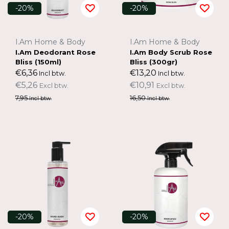
-20%
-20%
I.Am Home & Body
I.Am Home & Body
I.Am Deodorant Rose
I.Am Body Scrub Rose
Bliss (150ml)
Bliss (300gr)
€6,36
€13,20
Incl btw.
Incl btw.
€5,26
€10,91
Excl btw.
Excl btw.
7,95
16,50
Incl btw.
Incl btw.
-20%
-20%