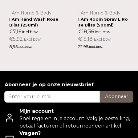
I.Am Home & Body
I.Am Home & Body
I.Am Hand Wash Rose
I.Am Room Spray L Ro
Bliss (250ml)
se Bliss (500ml)
€7,16
€18,36
Incl btw.
Incl btw.
€5,92
€15,18
Excl btw.
Excl btw.
8,95
22,95
Incl btw.
Incl btw.
Abonneer je op onze nieuwsbrief
Abonneer
Mijn account
Snel regelen in je account. Volg je bestelling,
betaal facturen of retourneer een artikel.
Vragen?