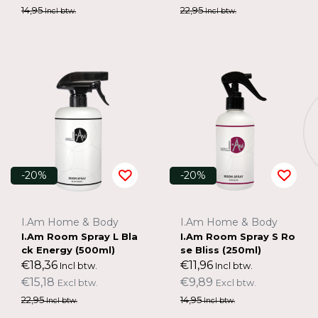
14,95
22,95
Incl btw.
Incl btw.
-20%
-20%
I.Am Home & Body
I.Am Home & Body
I.Am Room Spray L Bla
I.Am Room Spray S Ro
ck Energy (500ml)
se Bliss (250ml)
€18,36
€11,96
Incl btw.
Incl btw.
€15,18
€9,89
Excl btw.
Excl btw.
22,95
14,95
Incl btw.
Incl btw.