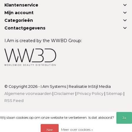
Klantenservice
Mijn account
Categorieën
Contactgegevens
I.Am is created by the WWBD Group:
© Copyright 2026 - I.Am Systems | Realisatie
InStijl Media
Algemene voorwaarden
|
Disclaimer
|
Privacy Policy
|
Sitemap
|
RSS Feed
Wij slaan cookies op om onze website te verbeteren. Is dat akkoord?
Ja
Meer over cookies »
Nee