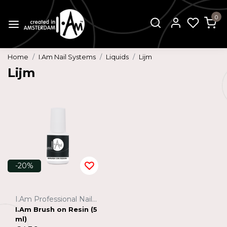
0
Home
I.Am Nail Systems
Liquids
Lijm
Lijm
-20%
I.Am Professional Nail Systems
I.Am Brush on Resin (5
ml)