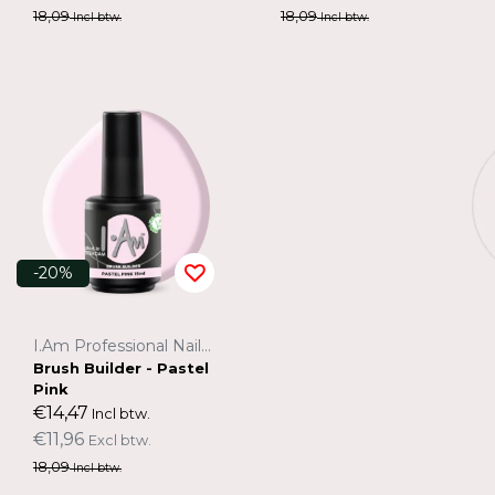
18,09
18,09
Incl btw.
Incl btw.
-20%
I.Am Professional Nail Systems
Brush Builder - Pastel
Pink
€14,47
Incl btw.
€11,96
Excl btw.
18,09
Incl btw.