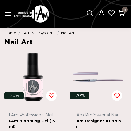
0
Home
I.Am Nail Systems
Nail Art
Nail Art
-20%
-20%
I.Am Professional Nail Systems
I.Am Professional Nail Systems
I.Am Blooming Gel (15
I.Am Designer #1 Brus
ml)
h