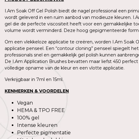
I.Am Soak Off Gel Polish biedt de nagel professional een prim
wordt geleverd in een ruim aanbod van modieuze kleuren. I.
gel die de perfecte viscositeit heeft voor een gemakkelijke to
volume wordt verminderd. Deze hoog gepigmenteerde formule
Om een vlekkeloze applicatie te creëren, worden I.Am Soak O
applicatie penseel. Een “contour cloning” penseel spiegelt he
professionals snel en gemakkelijk gel polish kunnen aanbreng
De I.Am Application Brushes bevatten maar liefst 450 perfect 
0%
-20%
volledige opname van de kleur en een vlotte applicatie.
Verkrijgbaar in 7ml en 15ml.
Professional Nail Systems
I.Am Professional Nail Syste
Soak Off Gel Polish #196 Ind
I.Am Soak Off Gel Polish #1
KENMERKEN & VOORDELEN
15ml)
yal Blue (7ml)
54
€6,73
Incl btw.
Incl btw.
Vegan
36
€5,56
Excl btw.
Excl btw.
HEMA & TPO FREE
7
8,41
Incl btw.
Incl btw.
100% gel
Intense kleuren
Perfecte pigmentatie