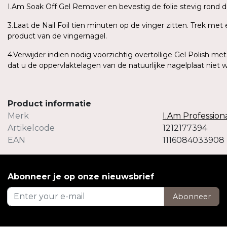
I.Am Soak Off Gel Remover en bevestig de folie stevig rond d
3.Laat de Nail Foil tien minuten op de vinger zitten. Trek met
product van de vingernagel.
4.Verwijder indien nodig voorzichtig overtollige Gel Polish me
dat u de oppervlaktelagen van de natuurlijke nagelplaat niet 
Product informatie
Merk
I.Am Profession
Artikelcode
1212177394
EAN
1116084033908
Abonneer je op onze nieuwsbrief
Abonneer