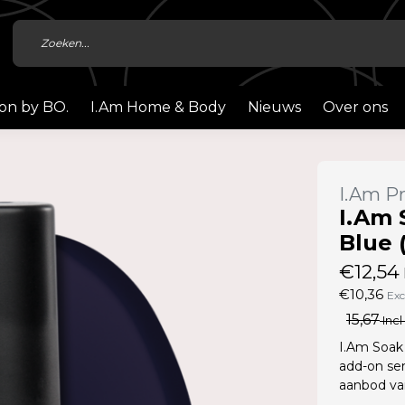
ion by BO.
I.Am Home & Body
Nieuws
Over ons
I.Am Pr
I.Am 
Blue 
€12,54
€10,36
Exc
15,67
Incl
I.Am Soak 
add-on ser
aanbod van