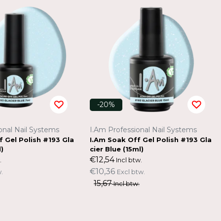
-20%
onal Nail Systems
I.Am Professional Nail Systems
f Gel Polish #193 Gla
I.Am Soak Off Gel Polish #193 Gla
l)
cier Blue (15ml)
€12,54
.
Incl btw.
€10,36
.
Excl btw.
15,67
Incl btw.