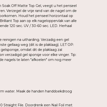
Am Soak Off Matte Top Gel, veegt u het penseel
eren. Verzegel de vrije rand van de nagel om de
oorkomen. Houd het penseel horizontaal op
illiant Top aan op elk nageloppervlak van alle
urende 120 sec. UV / 30-60 sec. LED. Herhaal
te reinigen na uitharding. Verzadig een gel
te gellaag weg (dit is de plaklaag). LET OP:
gelsponsje, omdat dit de plaklaag zal
 verzadigd gel sponsje voor elke vinger. Tip:
de nagels te laten "afkoelen" om nog meer
 warm water. Maak de handen handdoekdroog
 Straight File. Doordrenk een Nail Foil met