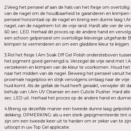
2.Veeg het penseel af aan de hals van het flesje om overtollig 
van de nagel om de houdbaarheid te garanderen en krimpen 
penseel horizontaal op de nagel en breng een dunne laag I.A
nagel, van de nagelriem tot de vrije rand. Hardt alle vier de 
60 sec. LED. Herhaal dit proces op de andere hand en vervol
een schoon gelpenseel om overtollige kleverige uitgeharde B
krimpen te verminderen en om een gladdere kleur te krijgen.
3.Rol het flesje I.Am Soak Off Gel Polish ondersteboven tus
het pigment goed gemengd is. Verzegel de vrije rand met I.
verzekeren en krimpen van de kleur te voorkomen. Houd het 
naar het midden van de nagel. Beweeg het penseel vanuit h
proximale nagelplooi en strijk vervolgens omlaag naar de vrije 
huid komt. Als de gellak de huid heeft geraakt, verwijder dit 
behulp van I.Am UV Cleanser en een Cuticle Pusher. Hard alle
sec. LED uit. Herhaal het proces op de andere hand en duime
4.Breng op dezelfde manier een tweede dunne laag gelpolish 
dekking. OPMERKING: als u een sterk gepigmenteerde tint of
zijn om een tweede keer uit te harden om er zeker van te zijn 
uitloopt in uw Top Gel applicatie.