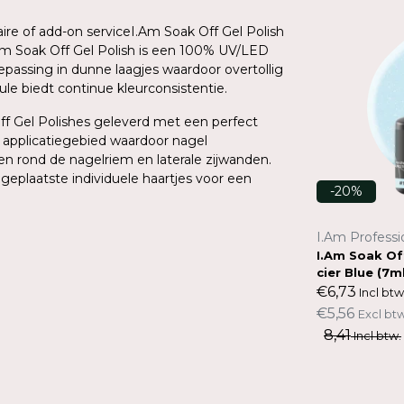
aire of add-on serviceI.Am Soak Off Gel Polish
Am Soak Off Gel Polish is een 100% UV/LED
epassing in dunne laagjes waardoor overtollig
 biedt continue kleurconsistentie.
ff Gel Polishes geleverd met een perfect
t applicatiegebied waardoor nagel
en rond de nagelriem en laterale zijwanden.
geplaatste individuele haartjes voor een
-20%
-20%
ms
I.Am Professional Nail Systems
I.Am Professi
97 Ro
I.Am Delfts Blue Collection
I.Am Soak Of
cier Blue (7m
€33,83
Incl btw.
€6,73
Incl btw
€27,96
Excl btw.
€5,56
Excl btw
42,29
Incl btw.
8,41
Incl btw.