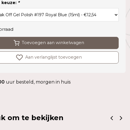
 keuze:
*
orraad
Toevoegen aan winkelwagen
Aan verlanglijst toevoegen
00
uur besteld, morgen in huis
k om te bekijken