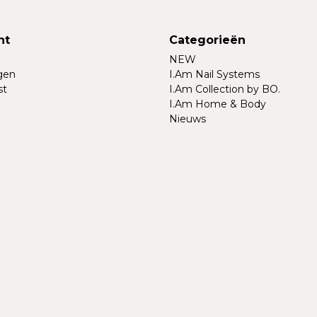
nt
Categorieën
NEW
ngen
I.Am Nail Systems
st
I.Am Collection by BO.
I.Am Home & Body
Nieuws