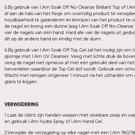
5.Bij gebruik van I.Am Soak Off No-Cleanse Brilliant Top of I.
af aan de hals van het flesje om overtollig product te verwijd
houdbaarheid te garanderen en krimpen van het product te v
de nagel en breng een dunne laag I.Am Soak Off No-Cleanse Br
vier de nagels van één hand. Hard alle vier de nagels uit ged
dit op de andere hand en eindig met de duim.
6.Bij gebruik van I.Am Soak Off Top Gel zal het nodig zijn om 
sponsje met I.Am UV Cleanser. Veeg met lichte druk de bovens
veeg de nagel niet opnieuw af met een gebruikt deel van het 
herverdelen waardoor de Top Gel dof wordt. Gebruik een schoon
Wacht met reinigen ongeveer 1 minuut na het uitharden om 
glans te krijgen.
VERWIJDERING
1.Laat de cliënt zijn handen wassen met vloeibare zeep en
en gebruik I.Am Hydra Spray of I.Am Hand Gel.
2.Verwijder de verzegeling op elke nagel met een I.Am 180/180