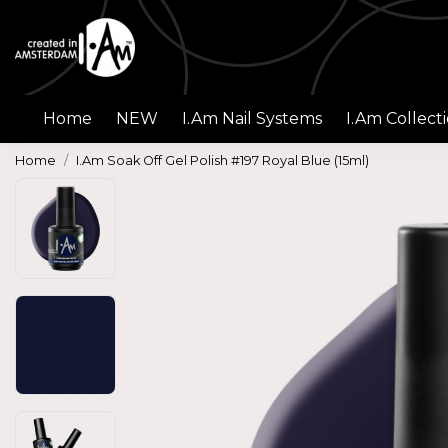
Home
NEW
I.Am Nail Systems
I.Am Collect
Home
I.Am Soak Off Gel Polish #197 Royal Blue (15ml)