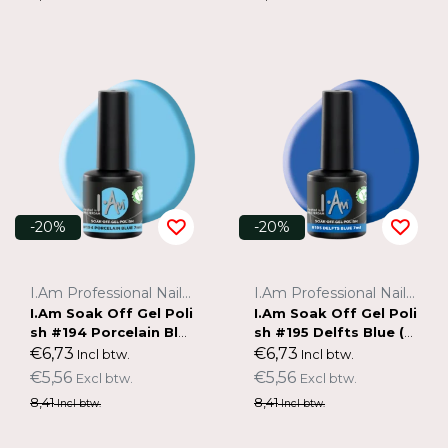
-20%
-20%
I.Am Professional Nail Systems
I.Am Professional Nail Systems
I.Am Soak Off Gel Poli
I.Am Soak Off Gel Poli
sh #194 Porcelain Blu
sh #195 Delfts Blue (7
e (7ml)
ml)
€6,73
€6,73
Incl btw.
Incl btw.
€5,56
€5,56
Excl btw.
Excl btw.
8,41
8,41
Incl btw.
Incl btw.