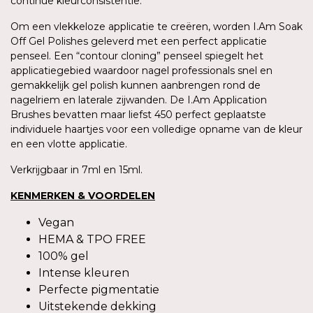
continue kleurconsistentie.
Om een vlekkeloze applicatie te creëren, worden I.Am Soak
Off Gel Polishes geleverd met een perfect applicatie
penseel. Een “contour cloning” penseel spiegelt het
applicatiegebied waardoor nagel professionals snel en
gemakkelijk gel polish kunnen aanbrengen rond de
nagelriem en laterale zijwanden. De I.Am Application
Brushes bevatten maar liefst 450 perfect geplaatste
individuele haartjes voor een volledige opname van de kleur
en een vlotte applicatie.
Verkrijgbaar in 7ml en 15ml.
KENMERKEN & VOORDELEN
Vegan
HEMA & TPO FREE
100% gel
Intense kleuren
Perfecte pigmentatie
Uitstekende dekking