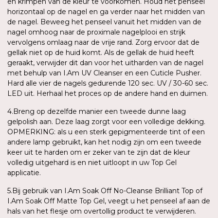
en krimpen van de kleur te voorkomen. Houd het penseel
horizontaal op de nagel en ga verder naar het midden van
de nagel. Beweeg het penseel vanuit het midden van de
nagel omhoog naar de proximale nagelplooi en strijk
vervolgens omlaag naar de vrije rand. Zorg ervoor dat de
gellak niet op de huid komt. Als de gellak de huid heeft
geraakt, verwijder dit dan voor het uitharden van de nagel
met behulp van I.Am UV Cleanser en een Cuticle Pusher.
Hard alle vier de nagels gedurende 120 sec. UV / 30-60 sec.
LED uit. Herhaal het proces op de andere hand en duimen.
4.Breng op dezelfde manier een tweede dunne laag
gelpolish aan. Deze laag zorgt voor een volledige dekking.
OPMERKING: als u een sterk gepigmenteerde tint of een
andere lamp gebruikt, kan het nodig zijn om een tweede
keer uit te harden om er zeker van te zijn dat de kleur
volledig uitgehard is en niet uitloopt in uw Top Gel
applicatie.
5.Bij gebruik van I.Am Soak Off No-Cleanse Brilliant Top of
I.Am Soak Off Matte Top Gel, veegt u het penseel af aan de
hals van het flesje om overtollig product te verwijderen.