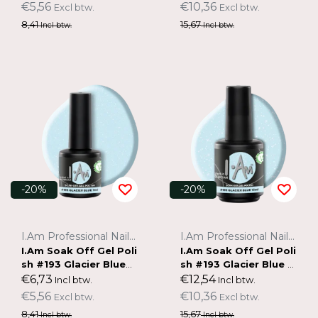
€5,56
€10,36
Excl btw.
Excl btw.
8,41
15,67
Incl btw.
Incl btw.
-20%
-20%
I.Am Professional Nail Systems
I.Am Professional Nail Systems
I.Am Soak Off Gel Poli
I.Am Soak Off Gel Poli
sh #193 Glacier Blue
sh #193 Glacier Blue (1
(7ml)
5ml)
€6,73
€12,54
Incl btw.
Incl btw.
€5,56
€10,36
Excl btw.
Excl btw.
8,41
15,67
Incl btw.
Incl btw.