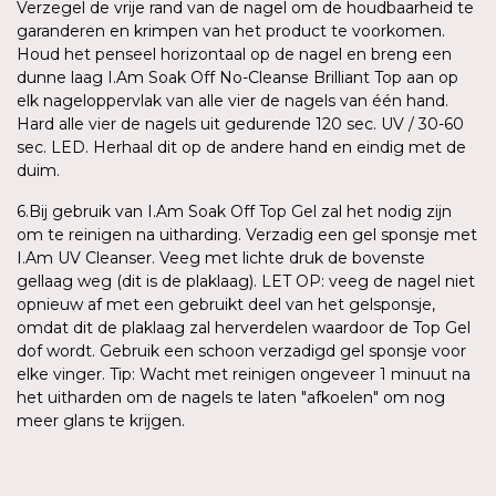
Verzegel de vrije rand van de nagel om de houdbaarheid te
garanderen en krimpen van het product te voorkomen.
Houd het penseel horizontaal op de nagel en breng een
dunne laag I.Am Soak Off No-Cleanse Brilliant Top aan op
elk nageloppervlak van alle vier de nagels van één hand.
Hard alle vier de nagels uit gedurende 120 sec. UV / 30-60
sec. LED. Herhaal dit op de andere hand en eindig met de
duim.
6.Bij gebruik van I.Am Soak Off Top Gel zal het nodig zijn
om te reinigen na uitharding. Verzadig een gel sponsje met
I.Am UV Cleanser. Veeg met lichte druk de bovenste
gellaag weg (dit is de plaklaag). LET OP: veeg de nagel niet
opnieuw af met een gebruikt deel van het gelsponsje,
omdat dit de plaklaag zal herverdelen waardoor de Top Gel
dof wordt. Gebruik een schoon verzadigd gel sponsje voor
elke vinger. Tip: Wacht met reinigen ongeveer 1 minuut na
het uitharden om de nagels te laten "afkoelen" om nog
meer glans te krijgen.