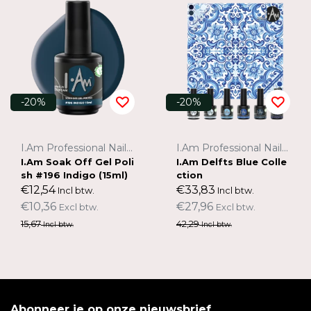
-20%
-20%
I.Am Professional Nail Systems
I.Am Professional Nail Systems
I.Am Soak Off Gel Poli
I.Am Delfts Blue Colle
sh #196 Indigo (15ml)
ction
€12,54
€33,83
Incl btw.
Incl btw.
€10,36
€27,96
Excl btw.
Excl btw.
15,67
42,29
Incl btw.
Incl btw.
Abonneer je op onze nieuwsbrief