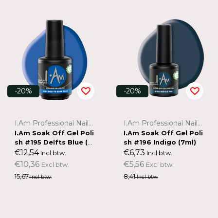
-20%
-20%
I.Am Professional Nail Systems
I.Am Professional Nail Systems
I.Am Soak Off Gel Poli
I.Am Soak Off Gel Poli
sh #195 Delfts Blue (15
sh #196 Indigo (7ml)
ml)
€12,54
€6,73
Incl btw.
Incl btw.
€10,36
€5,56
Excl btw.
Excl btw.
15,67
8,41
Incl btw.
Incl btw.