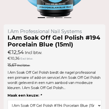
I.Am Professional Nail Systems
I.Am Soak Off Gel Polish #194
Porcelain Blue (15ml)
€12,54
Incl btw.
€10,36
Excl btw.
15,67
Incl btw.
I.Am Soak Off Gel Polish biedt de nagel professional
een primaire of add-on serviceI.Am Soak Off Gel Polish
wordt geleverd in een ruim aanbod van modieuze
kleuren. I.Am Soak Off Gel Polish...
Maak een keuze:
*