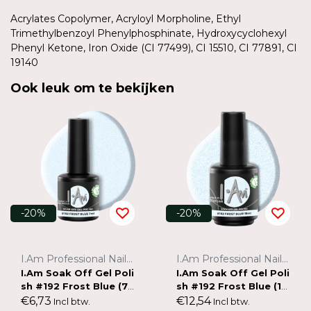
Acrylates Copolymer, Acryloyl Morpholine, Ethyl
Trimethylbenzoyl Phenylphosphinate, Hydroxycyclohexyl
Phenyl Ketone, Iron Oxide (CI 77499), CI 15510, CI 77891, CI
19140
Ook leuk om te bekijken
-20%
-20%
I.Am Professional Nail Systems
I.Am Professional Nail Systems
I.Am Soak Off Gel Poli
I.Am Soak Off Gel Poli
sh #192 Frost Blue (7
sh #192 Frost Blue (15
ml)
ml)
€6,73
€12,54
Incl btw.
Incl btw.