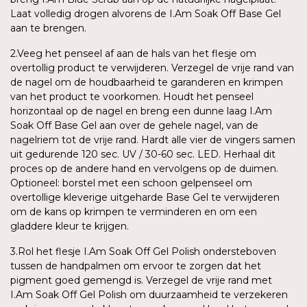
Laat volledig drogen alvorens de I.Am Soak Off Base Gel
aan te brengen.
2.Veeg het penseel af aan de hals van het flesje om
overtollig product te verwijderen. Verzegel de vrije rand van
de nagel om de houdbaarheid te garanderen en krimpen
van het product te voorkomen. Houdt het penseel
horizontaal op de nagel en breng een dunne laag I.Am
Soak Off Base Gel aan over de gehele nagel, van de
nagelriem tot de vrije rand. Hardt alle vier de vingers samen
uit gedurende 120 sec. UV / 30-60 sec. LED. Herhaal dit
proces op de andere hand en vervolgens op de duimen.
Optioneel: borstel met een schoon gelpenseel om
overtollige kleverige uitgeharde Base Gel te verwijderen
om de kans op krimpen te verminderen en om een
gladdere kleur te krijgen.
3.Rol het flesje I.Am Soak Off Gel Polish ondersteboven
tussen de handpalmen om ervoor te zorgen dat het
pigment goed gemengd is. Verzegel de vrije rand met
I.Am Soak Off Gel Polish om duurzaamheid te verzekeren