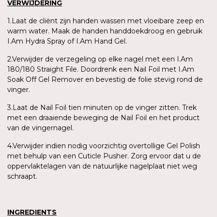
VERWIJDERING
1.Laat de cliënt zijn handen wassen met vloeibare zeep en
warm water. Maak de handen handdoekdroog en gebruik
I.Am Hydra Spray of I.Am Hand Gel.
2.Verwijder de verzegeling op elke nagel met een I.Am
180/180 Straight File. Doordrenk een Nail Foil met I.Am
Soak Off Gel Remover en bevestig de folie stevig rond de
vinger.
3.Laat de Nail Foil tien minuten op de vinger zitten. Trek
met een draaiende beweging de Nail Foil en het product
van de vingernagel.
4.Verwijder indien nodig voorzichtig overtollige Gel Polish
met behulp van een Cuticle Pusher. Zorg ervoor dat u de
oppervlaktelagen van de natuurlijke nagelplaat niet weg
schraapt.
INGREDIENTS