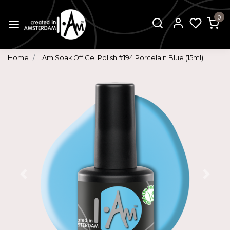
0
Home
I.Am Soak Off Gel Polish #194 Porcelain Blue (15ml)
Vorige
Volg