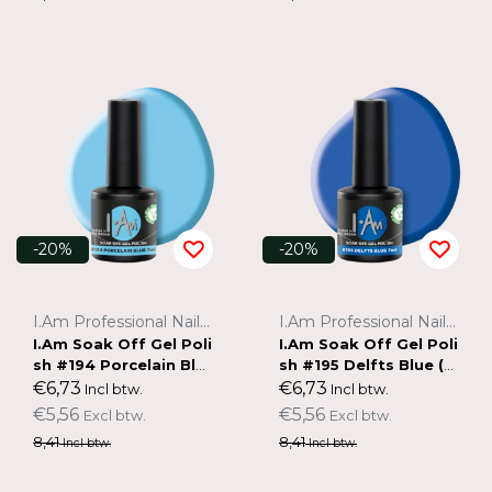
-20%
-20%
I.Am Professional Nail Systems
I.Am Professional Nail Systems
I.Am Soak Off Gel Poli
I.Am Soak Off Gel Poli
sh #194 Porcelain Blu
sh #195 Delfts Blue (7
e (7ml)
ml)
€6,73
€6,73
Incl btw.
Incl btw.
€5,56
€5,56
Excl btw.
Excl btw.
8,41
8,41
Incl btw.
Incl btw.