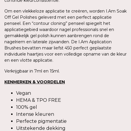
continue kleurconsistentie.
Om een vlekkeloze applicatie te creëren, worden I.Am Soak
Off Gel Polishes geleverd met een perfect applicatie
penseel. Een “contour cloning” penseel spiegelt het
applicatiegebied waardoor nagel professionals snel en
gemakkelijk gel polish kunnen aanbrengen rond de
nagelriem en laterale zijwanden. De I.Am Application
Brushes bevatten maar liefst 450 perfect geplaatste
individuele haartjes voor een volledige opname van de kleur
en een vlotte applicatie.
Verkrijgbaar in 7ml en 15ml.
KENMERKEN & VOORDELEN
Vegan
HEMA & TPO FREE
100% gel
Intense kleuren
Perfecte pigmentatie
Uitstekende dekking