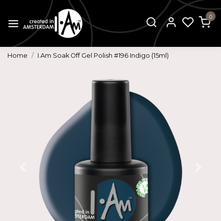
0
Home
I.Am Soak Off Gel Polish #196 Indigo (15ml)
Vorige
Volg