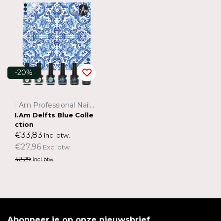
-20%
I.Am Professional Nail Systems
I.Am Delfts Blue Colle
ction
€33,83
Incl btw.
€27,96
Excl btw.
42,29
Incl btw.
Abonneer je op onze nieuwsbrief