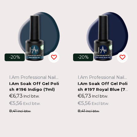
-20%
-20%
I.Am Professional Nail Systems
I.Am Professional Nail Systems
I.Am Soak Off Gel Poli
I.Am Soak Off Gel Poli
sh #196 Indigo (7ml)
sh #197 Royal Blue (7
ml)
€6,73
€6,73
Incl btw.
Incl btw.
€5,56
€5,56
Excl btw.
Excl btw.
8,41
8,41
Incl btw.
Incl btw.