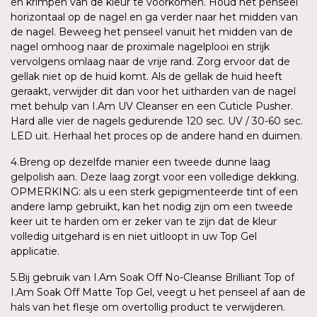
en krimpen van de kleur te voorkomen. Houd het penseel
horizontaal op de nagel en ga verder naar het midden van
de nagel. Beweeg het penseel vanuit het midden van de
nagel omhoog naar de proximale nagelplooi en strijk
vervolgens omlaag naar de vrije rand. Zorg ervoor dat de
gellak niet op de huid komt. Als de gellak de huid heeft
geraakt, verwijder dit dan voor het uitharden van de nagel
met behulp van I.Am UV Cleanser en een Cuticle Pusher.
Hard alle vier de nagels gedurende 120 sec. UV / 30-60 sec.
LED uit. Herhaal het proces op de andere hand en duimen.
4.Breng op dezelfde manier een tweede dunne laag
gelpolish aan. Deze laag zorgt voor een volledige dekking.
OPMERKING: als u een sterk gepigmenteerde tint of een
andere lamp gebruikt, kan het nodig zijn om een tweede
keer uit te harden om er zeker van te zijn dat de kleur
volledig uitgehard is en niet uitloopt in uw Top Gel
applicatie.
5.Bij gebruik van I.Am Soak Off No-Cleanse Brilliant Top of
I.Am Soak Off Matte Top Gel, veegt u het penseel af aan de
hals van het flesje om overtollig product te verwijderen.