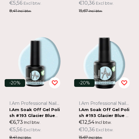
€5,56
€10,36
Excl btw.
Excl btw.
8,41
15,67
Incl btw.
Incl btw.
-20%
-20%
I.Am Professional Nail Systems
I.Am Professional Nail Systems
I.Am Soak Off Gel Poli
I.Am Soak Off Gel Poli
sh #193 Glacier Blue
sh #193 Glacier Blue (1
(7ml)
5ml)
€6,73
€12,54
Incl btw.
Incl btw.
€5,56
€10,36
Excl btw.
Excl btw.
8,41
15,67
Incl btw.
Incl btw.