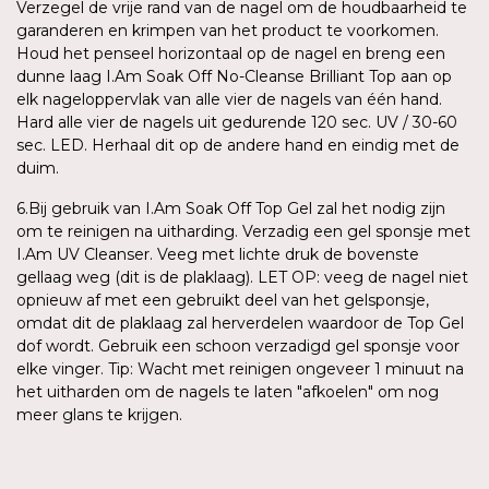
Verzegel de vrije rand van de nagel om de houdbaarheid te
garanderen en krimpen van het product te voorkomen.
Houd het penseel horizontaal op de nagel en breng een
dunne laag I.Am Soak Off No-Cleanse Brilliant Top aan op
elk nageloppervlak van alle vier de nagels van één hand.
Hard alle vier de nagels uit gedurende 120 sec. UV / 30-60
sec. LED. Herhaal dit op de andere hand en eindig met de
duim.
6.Bij gebruik van I.Am Soak Off Top Gel zal het nodig zijn
om te reinigen na uitharding. Verzadig een gel sponsje met
I.Am UV Cleanser. Veeg met lichte druk de bovenste
gellaag weg (dit is de plaklaag). LET OP: veeg de nagel niet
opnieuw af met een gebruikt deel van het gelsponsje,
omdat dit de plaklaag zal herverdelen waardoor de Top Gel
dof wordt. Gebruik een schoon verzadigd gel sponsje voor
elke vinger. Tip: Wacht met reinigen ongeveer 1 minuut na
het uitharden om de nagels te laten "afkoelen" om nog
meer glans te krijgen.