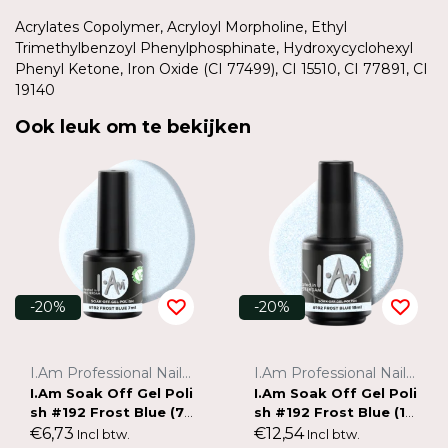
Acrylates Copolymer, Acryloyl Morpholine, Ethyl
Trimethylbenzoyl Phenylphosphinate, Hydroxycyclohexyl
Phenyl Ketone, Iron Oxide (CI 77499), CI 15510, CI 77891, CI
19140
Ook leuk om te bekijken
-20%
-20%
I.Am Professional Nail Systems
I.Am Professional Nail Systems
I.Am Soak Off Gel Poli
I.Am Soak Off Gel Poli
sh #192 Frost Blue (7
sh #192 Frost Blue (15
ml)
ml)
€6,73
€12,54
Incl btw.
Incl btw.