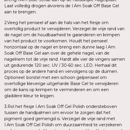
Laat volledig drogen alvorens de I.Am Soak Off Base Gel
aan te brengen.
2.Veeg het penseel af aan de hals van het flesje om
overtollig product te verwijderen. Verzegel de vrije rand van
de nagel om de houdbaarheid te garanderen en krimpen
van het product te voorkomen. Houdt het penseel
horizontaal op de nagel en breng een dunne laag I.Am
Soak Off Base Gel aan over de gehele nagel, van de
nagelriem tot de vrije rand. Hardt alle vier de vingers samen
uit gedurende 120 sec. UV / 30-60 sec. LED. Herhaal dit
proces op de andere hand en vervolgens op de duimen.
Optioneel: borstel met een schoon gelpenseel om
overtollige kleverige uitgeharde Base Gel te verwijderen
om de kans op krimpen te verminderen en om een
gladdere kleur te krijgen.
3.Rol het flesje I.Am Soak Off Gel Polish ondersteboven
tussen de handpalmen om ervoor te zorgen dat het
pigment goed gemengd is. Verzegel de vrije rand met
I.Am Soak Off Gel Polish om duurzaamheid te verzekeren