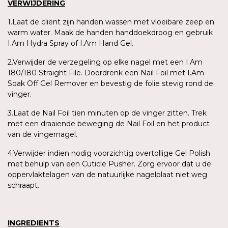
VERWIJDERING
1.Laat de cliënt zijn handen wassen met vloeibare zeep en
warm water. Maak de handen handdoekdroog en gebruik
I.Am Hydra Spray of I.Am Hand Gel.
2.Verwijder de verzegeling op elke nagel met een I.Am
180/180 Straight File. Doordrenk een Nail Foil met I.Am
Soak Off Gel Remover en bevestig de folie stevig rond de
vinger.
3.Laat de Nail Foil tien minuten op de vinger zitten. Trek
met een draaiende beweging de Nail Foil en het product
van de vingernagel.
4.Verwijder indien nodig voorzichtig overtollige Gel Polish
met behulp van een Cuticle Pusher. Zorg ervoor dat u de
oppervlaktelagen van de natuurlijke nagelplaat niet weg
schraapt.
INGREDIENTS