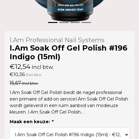
I.Am Professional Nail Systems
I.Am Soak Off Gel Polish #196
Indigo (15ml)
€12,54
Incl btw.
€10,36
Excl btw.
15,67
Incl btw.
I.Am Soak Off Gel Polish biedt de nagel professional
een primaire of add-on serviceI.Am Soak Off Gel Polish
wordt geleverd in een ruim aanbod van modieuze
kleuren. I.Am Soak Off Gel Polish...
Maak een keuze:
*