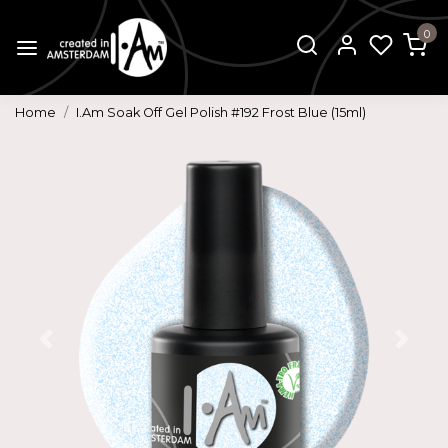
0
Home
I.Am Soak Off Gel Polish #192 Frost Blue (15ml)
Vorige
Volg