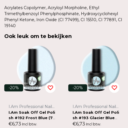
Acrylates Copolymer, Acryloyl Morpholine, Ethyl
Trimethylbenzoyl Phenylphosphinate, Hydroxycyclohexyl
Phenyl Ketone, Iron Oxide (CI 77499), CI 15510, CI 77891, CI
19140
Ook leuk om te bekijken
-20%
-20%
I.Am Professional Nail Systems
I.Am Professional Nail Systems
I.Am Soak Off Gel Poli
I.Am Soak Off Gel Poli
sh #192 Frost Blue (7
sh #193 Glacier Blue
ml)
(7ml)
€6,73
€6,73
Incl btw.
Incl btw.