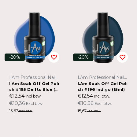
-20%
-20%
I.Am Professional Nail Systems
I.Am Professional Nail Systems
I.Am Soak Off Gel Poli
I.Am Soak Off Gel Poli
sh #195 Delfts Blue (15
sh #196 Indigo (15ml)
ml)
€12,54
€12,54
Incl btw.
Incl btw.
€10,36
€10,36
Excl btw.
Excl btw.
15,67
15,67
Incl btw.
Incl btw.