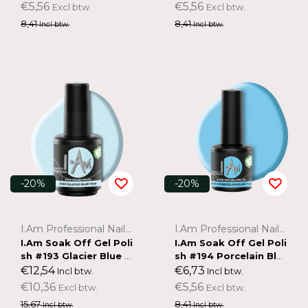
€5,56
€5,56
Excl btw.
Excl btw.
8,41
8,41
Incl btw.
Incl btw.
-20%
-20%
I.Am Professional Nail Systems
I.Am Professional Nail Systems
I.Am Soak Off Gel Poli
I.Am Soak Off Gel Poli
sh #193 Glacier Blue (1
sh #194 Porcelain Blu
5ml)
e (7ml)
€12,54
€6,73
Incl btw.
Incl btw.
€10,36
€5,56
Excl btw.
Excl btw.
15,67
8,41
Incl btw.
Incl btw.