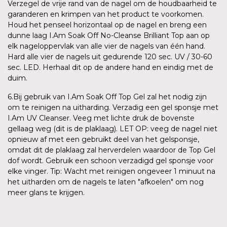
Verzegel de vrije rand van de nagel om de houdbaarheid te
garanderen en krimpen van het product te voorkomen.
Houd het penseel horizontaal op de nagel en breng een
dunne laag I.Am Soak Off No-Cleanse Brilliant Top aan op
elk nageloppervlak van alle vier de nagels van één hand.
Hard alle vier de nagels uit gedurende 120 sec. UV / 30-60
sec. LED. Herhaal dit op de andere hand en eindig met de
duim.
6.Bij gebruik van I.Am Soak Off Top Gel zal het nodig zijn
om te reinigen na uitharding. Verzadig een gel sponsje met
I.Am UV Cleanser. Veeg met lichte druk de bovenste
gellaag weg (dit is de plaklaag). LET OP: veeg de nagel niet
opnieuw af met een gebruikt deel van het gelsponsje,
omdat dit de plaklaag zal herverdelen waardoor de Top Gel
dof wordt. Gebruik een schoon verzadigd gel sponsje voor
elke vinger. Tip: Wacht met reinigen ongeveer 1 minuut na
het uitharden om de nagels te laten "afkoelen" om nog
meer glans te krijgen.