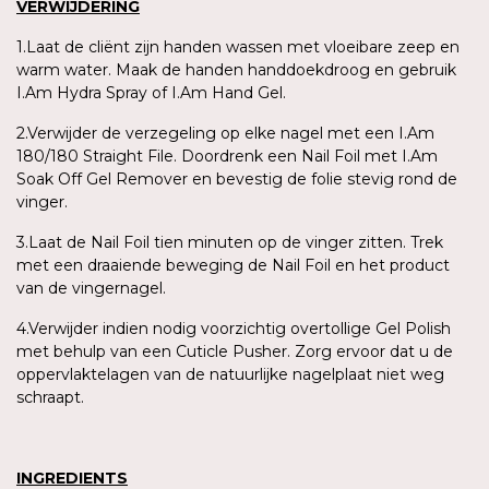
VERWIJDERING
1.Laat de cliënt zijn handen wassen met vloeibare zeep en
warm water. Maak de handen handdoekdroog en gebruik
I.Am Hydra Spray of I.Am Hand Gel.
2.Verwijder de verzegeling op elke nagel met een I.Am
180/180 Straight File. Doordrenk een Nail Foil met I.Am
Soak Off Gel Remover en bevestig de folie stevig rond de
vinger.
3.Laat de Nail Foil tien minuten op de vinger zitten. Trek
met een draaiende beweging de Nail Foil en het product
van de vingernagel.
4.Verwijder indien nodig voorzichtig overtollige Gel Polish
met behulp van een Cuticle Pusher. Zorg ervoor dat u de
oppervlaktelagen van de natuurlijke nagelplaat niet weg
schraapt.
INGREDIENTS