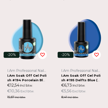
-20%
-20%
I.Am Professional Nail Systems
I.Am Professional Nail Systems
I.Am Soak Off Gel Poli
I.Am Soak Off Gel Poli
sh #194 Porcelain Blu
sh #195 Delfts Blue (7
e (15ml)
ml)
€12,54
€6,73
Incl btw.
Incl btw.
€10,36
€5,56
Excl btw.
Excl btw.
15,67
8,41
Incl btw.
Incl btw.