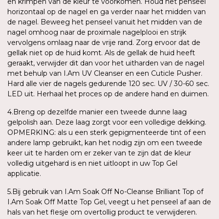
en krimpen van de kleur te voorkomen. Houd het penseel
horizontaal op de nagel en ga verder naar het midden van
de nagel. Beweeg het penseel vanuit het midden van de
nagel omhoog naar de proximale nagelplooi en strijk
vervolgens omlaag naar de vrije rand. Zorg ervoor dat de
gellak niet op de huid komt. Als de gellak de huid heeft
geraakt, verwijder dit dan voor het uitharden van de nagel
met behulp van I.Am UV Cleanser en een Cuticle Pusher.
Hard alle vier de nagels gedurende 120 sec. UV / 30-60 sec.
LED uit. Herhaal het proces op de andere hand en duimen.
4.Breng op dezelfde manier een tweede dunne laag
gelpolish aan. Deze laag zorgt voor een volledige dekking.
OPMERKING: als u een sterk gepigmenteerde tint of een
andere lamp gebruikt, kan het nodig zijn om een tweede
keer uit te harden om er zeker van te zijn dat de kleur
volledig uitgehard is en niet uitloopt in uw Top Gel
applicatie.
5.Bij gebruik van I.Am Soak Off No-Cleanse Brilliant Top of
I.Am Soak Off Matte Top Gel, veegt u het penseel af aan de
hals van het flesje om overtollig product te verwijderen.