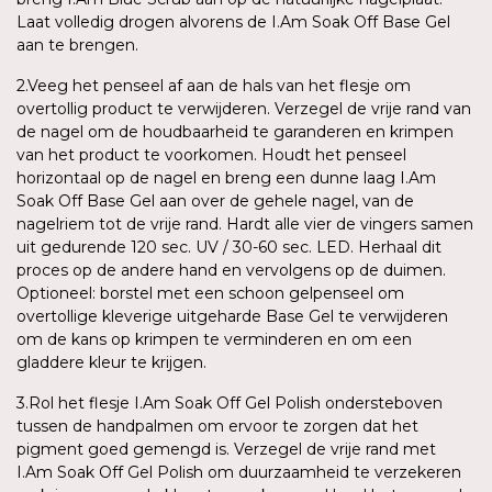
Laat volledig drogen alvorens de I.Am Soak Off Base Gel
aan te brengen.
2.Veeg het penseel af aan de hals van het flesje om
overtollig product te verwijderen. Verzegel de vrije rand van
de nagel om de houdbaarheid te garanderen en krimpen
van het product te voorkomen. Houdt het penseel
horizontaal op de nagel en breng een dunne laag I.Am
Soak Off Base Gel aan over de gehele nagel, van de
nagelriem tot de vrije rand. Hardt alle vier de vingers samen
uit gedurende 120 sec. UV / 30-60 sec. LED. Herhaal dit
proces op de andere hand en vervolgens op de duimen.
Optioneel: borstel met een schoon gelpenseel om
overtollige kleverige uitgeharde Base Gel te verwijderen
om de kans op krimpen te verminderen en om een
gladdere kleur te krijgen.
3.Rol het flesje I.Am Soak Off Gel Polish ondersteboven
tussen de handpalmen om ervoor te zorgen dat het
pigment goed gemengd is. Verzegel de vrije rand met
I.Am Soak Off Gel Polish om duurzaamheid te verzekeren