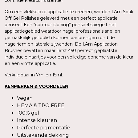
continue kleurconsistentie.
Om een vlekkeloze applicatie te creëren, worden I.Am Soak
Off Gel Polishes geleverd met een perfect applicatie
penseel. Een “contour cloning” penseel spiegelt het
applicatiegebied waardoor nagel professionals snel en
gemakkelijk gel polish kunnen aanbrengen rond de
nagelriem en laterale zijwanden. De I.Am Application
Brushes bevatten maar liefst 450 perfect geplaatste
individuele haartjes voor een volledige opname van de kleur
en een vlotte applicatie.
Verkrijgbaar in 7ml en 15ml.
KENMERKEN & VOORDELEN
Vegan
HEMA & TPO FREE
100% gel
Intense kleuren
Perfecte pigmentatie
Uitstekende dekking