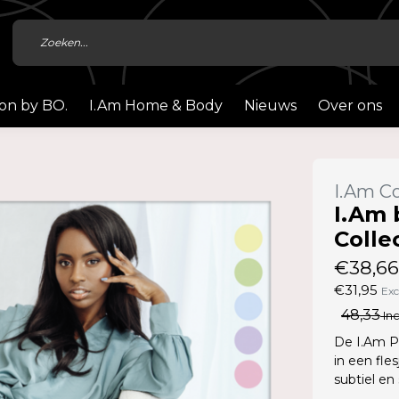
ion by BO.
I.Am Home & Body
Nieuws
Over ons
I.Am Co
I.Am 
Colle
€38,66
€31,95
Exc
48,33
Inc
De I.Am Pa
in een fles
subtiel en s