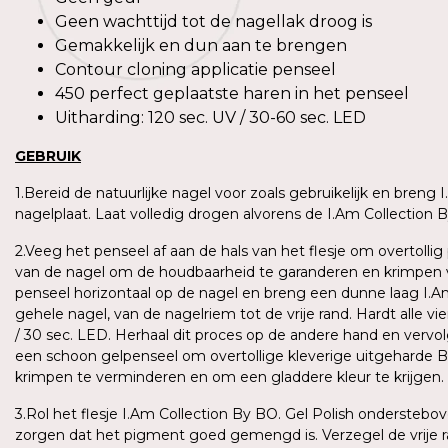
Geen wachttijd tot de nagellak droog is
Gemakkelijk en dun aan te brengen
Contour cloning applicatie penseel
450 perfect geplaatste haren in het penseel
Uitharding: 120 sec. UV / 30-60 sec. LED
GEBRUIK
1.Bereid de natuurlijke nagel voor zoals gebruikelijk en breng 
nagelplaat. Laat volledig drogen alvorens de I.Am Collection 
2.Veeg het penseel af aan de hals van het flesje om overtollig 
van de nagel om de houdbaarheid te garanderen en krimpen 
penseel horizontaal op de nagel en breng een dunne laag I.A
gehele nagel, van de nagelriem tot de vrije rand. Hardt alle v
/ 30 sec. LED. Herhaal dit proces op de andere hand en vervo
een schoon gelpenseel om overtollige kleverige uitgeharde B
krimpen te verminderen en om een gladdere kleur te krijgen.
3.Rol het flesje I.Am Collection By BO. Gel Polish onderste
zorgen dat het pigment goed gemengd is. Verzegel de vrije r