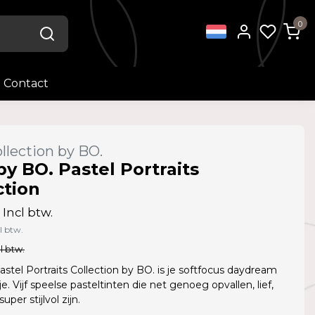
0
Contact
llection by BO.
by BO. Pastel Portraits
ction
Incl btw.
l btw.
l btw.
stel Portraits Collection by BO. is je softfocus daydream
je. Vijf speelse pasteltinten die net genoeg opvallen, lief,
uper stijlvol zijn.