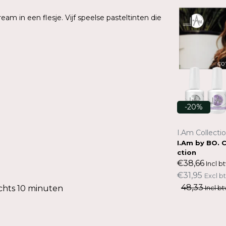
eam in een flesje. Vijf speelse pasteltinten die
-20%
-20%
I.Am Professional Nail Systems
I.Am Collecti
lectio
I.Am By BO. Pastery Perfection C
I.Am by BO. 
ollectie
ction
€38,66
€38,66
Incl btw.
Incl b
€31,95
€31,95
Excl btw.
Excl b
48,33
48,33
chts 10 minuten
Incl btw.
Incl bt