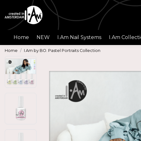
Home
NEW
I.Am Nail Systems
I.Am Collect
Home
I.Am by BO. Pastel Portraits Collection