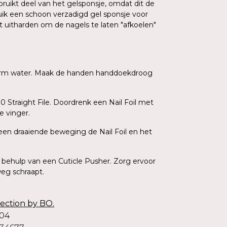
ruikt deel van het gelsponsje, omdat dit de
uik een schoon verzadigd gel sponsje voor
t uitharden om de nagels te laten "afkoelen"
 warm water. Maak de handen handdoekdroog
 Straight File. Doordrenk een Nail Foil met
e vinger.
 een draaiende beweging de Nail Foil en het
t behulp van een Cuticle Pusher. Zorg ervoor
weg schraapt.
lection by BO.
004