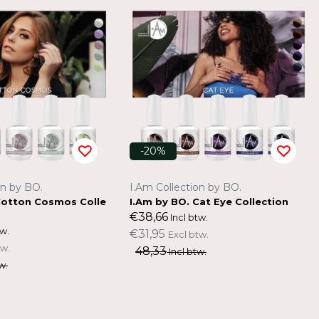
-20%
on by BO.
I.Am Collection by BO.
Cotton Cosmos Colle
I.Am by BO. Cat Eye Collection
€38,66
Incl btw.
tw.
€31,95
Excl btw.
tw.
48,33
Incl btw.
w.