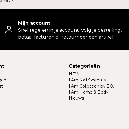
034677
Mijn account
Snel regelen in je account. Volg je bestelling,
betaal facturen of retourneer een artikel.
nt
Categorieën
NEW
ngen
I.Am Nail Systems
st
I.Am Collection by BO.
I.Am Home & Body
Nieuws