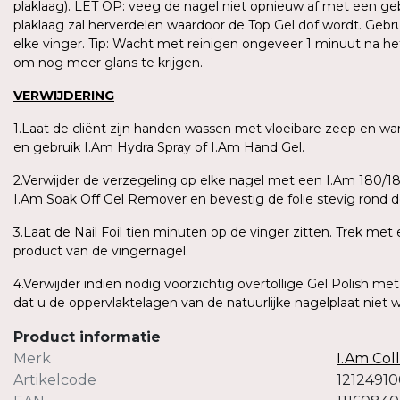
plaklaag). LET OP: veeg de nagel niet opnieuw af met een geb
plaklaag zal herverdelen waardoor de Top Gel dof wordt. Gebr
elke vinger. Tip: Wacht met reinigen ongeveer 1 minuut na he
om nog meer glans te krijgen.
VERWIJDERING
1.Laat de cliënt zijn handen wassen met vloeibare zeep en
en gebruik I.Am Hydra Spray of I.Am Hand Gel.
2.Verwijder de verzegeling op elke nagel met een I.Am 180/180
I.Am Soak Off Gel Remover en bevestig de folie stevig rond d
3.Laat de Nail Foil tien minuten op de vinger zitten. Trek met
product van de vingernagel.
4.Verwijder indien nodig voorzichtig overtollige Gel Polish me
dat u de oppervlaktelagen van de natuurlijke nagelplaat niet 
Product informatie
Merk
I.Am Col
Artikelcode
1212491