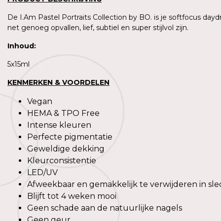
De I.Am Pastel Portraits Collection by BO. is je softfocus daydr
net genoeg opvallen, lief, subtiel en super stijlvol zijn.
Inhoud
:
5x15ml
KENMERKEN & VOORDELEN
Vegan
0%
-20%
HEMA & TPO Free
Intense kleuren
Collection by BO.
I.Am Collection by BO.
Perfecte pigmentatie
by BO. Red Affair Collection
I.Am by BO. Muted Muse Col
Geweldige dekking
n
66
Incl btw.
€38,66
Kleurconsistentie
Incl btw.
95
Excl btw.
€31,95
LED/UV
Excl btw.
33
Incl btw.
48,33
Afweekbaar en gemakkelijk te verwijderen in sle
Incl btw.
Blijft tot 4 weken mooi
Geen schade aan de natuurlijke nagels
Geen geur