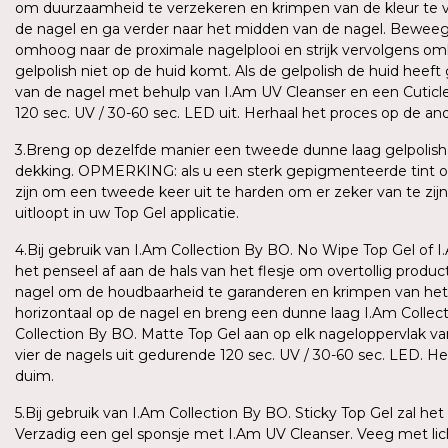
om duurzaamheid te verzekeren en krimpen van de kleur te 
de nagel en ga verder naar het midden van de nagel. Beweeg
omhoog naar de proximale nagelplooi en strijk vervolgens omla
gelpolish niet op de huid komt. Als de gelpolish de huid heeft 
van de nagel met behulp van I.Am UV Cleanser en een Cuticle
120 sec. UV / 30-60 sec. LED uit. Herhaal het proces op de a
3.Breng op dezelfde manier een tweede dunne laag gelpolish 
dekking. OPMERKING: als u een sterk gepigmenteerde tint of
zijn om een tweede keer uit te harden om er zeker van te zijn 
uitloopt in uw Top Gel applicatie.
4.Bij gebruik van I.Am Collection By BO. No Wipe Top Gel of 
het penseel af aan de hals van het flesje om overtollig product
nagel om de houdbaarheid te garanderen en krimpen van het
horizontaal op de nagel en breng een dunne laag I.Am Collec
Collection By BO. Matte Top Gel aan op elk nageloppervlak van
vier de nagels uit gedurende 120 sec. UV / 30-60 sec. LED. H
duim.
5.Bij gebruik van I.Am Collection By BO. Sticky Top Gel zal het
Verzadig een gel sponsje met I.Am UV Cleanser. Veeg met lich