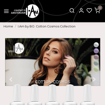
0
Home
I.Am by BO. Cotton Cosmos Collection
Vorige
Volg