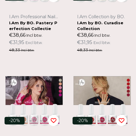
I.Am Professional Nail Systems
I.Am Collection by BO.
I.Am By BO. Pastery P
I.Am by BO. Curadise
erfection Collectie
Collection
€38,66
€38,66
Incl btw.
Incl btw.
€31,95
€31,95
Excl btw.
Excl btw.
48,33
48,33
Incl btw.
Incl btw.
-20%
-20%