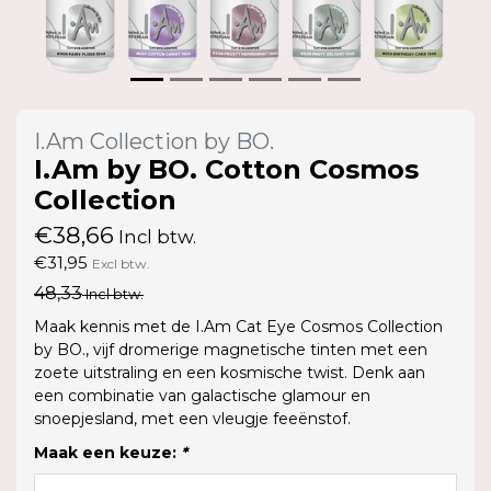
I.Am Collection by BO.
I.Am by BO. Cotton Cosmos
Collection
€38,66
Incl btw.
€31,95
Excl btw.
48,33
Incl btw.
Maak kennis met de I.Am Cat Eye Cosmos Collection
by BO., vijf dromerige magnetische tinten met een
zoete uitstraling en een kosmische twist. Denk aan
een combinatie van galactische glamour en
snoepjesland, met een vleugje feeënstof.
Maak een keuze:
*