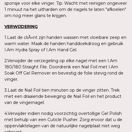
sponsje voor elke vinger. Tip: Wacht met reinigen ongeveer
1 minuut na het uitharden om de nagels te laten "afkoelen"
om nog meer glans te krijgen.
VERWIJDERING
1.Laat de cliÃ«nt zijn handen wassen met vloeibare zeep en
warm water. Maak de handen handdoekdroog en gebruik
I.Am Hydra Spray of I.Am Hand Gel.
2.Verwijder de verzegeling op elke nagel met een I.Am
180/180 Straight File. Doordrenk een Nail Foil met I.Am
Soak Off Gel Remover en bevestig de folie stevig rond de
vinger.
3.Laat de Nail Foil tien minuten op de vinger zitten. Trek
met een draaiende beweging de Nail Foil en het product
van de vingernagel.
4.Verwijder indien nodig voorzichtig overtollige Gel Polish
met behulp van een Cuticle Pusher. Zorg ervoor dat u de
oppervlaktelagen van de natuurlijke nagelplaat niet weg
schraapt.