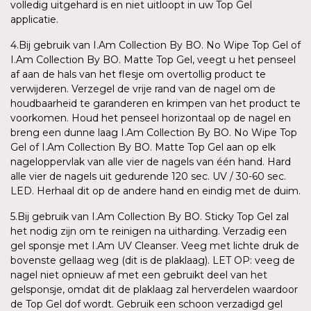
volledig uitgehard is en niet uitloopt in uw Top Gel
applicatie.
4.Bij gebruik van I.Am Collection By BO. No Wipe Top Gel of
I.Am Collection By BO. Matte Top Gel, veegt u het penseel
af aan de hals van het flesje om overtollig product te
verwijderen. Verzegel de vrije rand van de nagel om de
houdbaarheid te garanderen en krimpen van het product te
voorkomen. Houd het penseel horizontaal op de nagel en
breng een dunne laag I.Am Collection By BO. No Wipe Top
Gel of I.Am Collection By BO. Matte Top Gel aan op elk
nageloppervlak van alle vier de nagels van één hand. Hard
alle vier de nagels uit gedurende 120 sec. UV / 30-60 sec.
LED. Herhaal dit op de andere hand en eindig met de duim.
5.Bij gebruik van I.Am Collection By BO. Sticky Top Gel zal
het nodig zijn om te reinigen na uitharding. Verzadig een
gel sponsje met I.Am UV Cleanser. Veeg met lichte druk de
bovenste gellaag weg (dit is de plaklaag). LET OP: veeg de
nagel niet opnieuw af met een gebruikt deel van het
gelsponsje, omdat dit de plaklaag zal herverdelen waardoor
de Top Gel dof wordt. Gebruik een schoon verzadigd gel