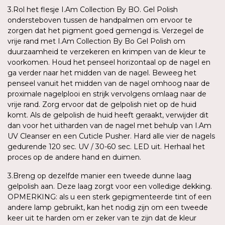
3.Rol het flesje I.Am Collection By BO. Gel Polish
ondersteboven tussen de handpalmen om ervoor te
zorgen dat het pigment goed gemengd is. Verzegel de
vrije rand met I.Am Collection By Bo Gel Polish om
duurzaamheid te verzekeren en krimpen van de kleur te
voorkomen. Houd het penseel horizontaal op de nagel en
ga verder naar het midden van de nagel. Beweeg het
penseel vanuit het midden van de nagel omhoog naar de
proximale nagelplooi en strijk vervolgens omlaag naar de
vrije rand. Zorg ervoor dat de gelpolish niet op de huid
komt. Als de gelpolish de huid heeft geraakt, verwijder dit
dan voor het uitharden van de nagel met behulp van I.Am
UV Cleanser en een Cuticle Pusher. Hard alle vier de nagels
gedurende 120 sec. UV / 30-60 sec. LED uit. Herhaal het
proces op de andere hand en duimen.
3.Breng op dezelfde manier een tweede dunne laag
gelpolish aan. Deze laag zorgt voor een volledige dekking.
OPMERKING: als u een sterk gepigmenteerde tint of een
andere lamp gebruikt, kan het nodig zijn om een tweede
keer uit te harden om er zeker van te zijn dat de kleur