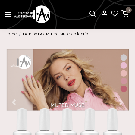
0
Home
I.Am by BO. Muted Muse Collection
Vorige
Volg