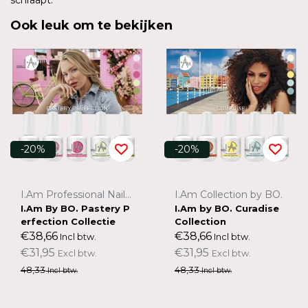
Ook leuk om te bekijken
-20%
-20%
I.Am Professional Nail Systems
I.Am Collection by BO.
I.Am By BO. Pastery P
I.Am by BO. Curadise
erfection Collectie
Collection
€38,66
€38,66
Incl btw.
Incl btw.
€31,95
€31,95
Excl btw.
Excl btw.
48,33
48,33
Incl btw.
Incl btw.