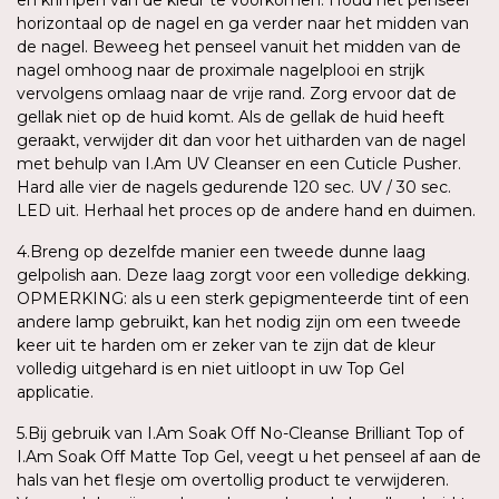
horizontaal op de nagel en ga verder naar het midden van
de nagel. Beweeg het penseel vanuit het midden van de
nagel omhoog naar de proximale nagelplooi en strijk
vervolgens omlaag naar de vrije rand. Zorg ervoor dat de
gellak niet op de huid komt. Als de gellak de huid heeft
geraakt, verwijder dit dan voor het uitharden van de nagel
met behulp van I.Am UV Cleanser en een Cuticle Pusher.
Hard alle vier de nagels gedurende 120 sec. UV / 30 sec.
LED uit. Herhaal het proces op de andere hand en duimen.
4.Breng op dezelfde manier een tweede dunne laag
gelpolish aan. Deze laag zorgt voor een volledige dekking.
OPMERKING: als u een sterk gepigmenteerde tint of een
andere lamp gebruikt, kan het nodig zijn om een tweede
keer uit te harden om er zeker van te zijn dat de kleur
volledig uitgehard is en niet uitloopt in uw Top Gel
applicatie.
5.Bij gebruik van I.Am Soak Off No-Cleanse Brilliant Top of
I.Am Soak Off Matte Top Gel, veegt u het penseel af aan de
hals van het flesje om overtollig product te verwijderen.