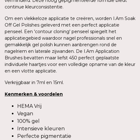
verminderd. Deze hoog gepigmenteerde formule biedt
continue kleurconsistentie.
Om een vlekkeloze applicatie te creëren, worden I.Am Soak
Off Gel Polishes geleverd met een perfect applicatie
penseel. Een 'contour cloning' penseel spiegelt het
applicatiegebied waardoor nagel professionals snel en
gemakkelijk gel polish kunnen aanbrengen rond de
nagelriem en laterale zijwanden. De I.Am Application
Brushes bevatten maar liefst 450 perfect geplaatste
individuele haartjes voor een volledige opname van de kleur
en een vlotte applicatie.
Verkrijgbaar in 7ml en 15ml.
Kenmerken
&
voordelen
HEMA Vrij
Vegan
100% gel
Intensieve kleuren
Perfecte pigmentatie