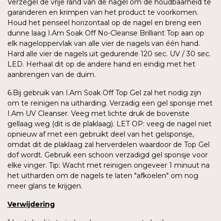
Verzegel de vrije rand van de nagel om de houdbaarheid te
garanderen en krimpen van het product te voorkomen.
Houd het penseel horizontaal op de nagel en breng een
dunne laag I.Am Soak Off No-Cleanse Brilliant Top aan op
elk nageloppervlak van alle vier de nagels van één hand.
Hard alle vier de nagels uit gedurende 120 sec. UV / 30 sec.
LED. Herhaal dit op de andere hand en eindig met het
aanbrengen van de duim.
6.Bij gebruik van I.Am Soak Off Top Gel zal het nodig zijn
om te reinigen na uitharding. Verzadig een gel sponsje met
I.Am UV Cleanser. Veeg met lichte druk de bovenste
gellaag weg (dit is de plaklaag). LET OP: veeg de nagel niet
opnieuw af met een gebruikt deel van het gelsponsje,
omdat dit de plaklaag zal herverdelen waardoor de Top Gel
dof wordt. Gebruik een schoon verzadigd gel sponsje voor
elke vinger. Tip: Wacht met reinigen ongeveer 1 minuut na
het uitharden om de nagels te laten "afkoelen" om nog
meer glans te krijgen.
Verwijdering