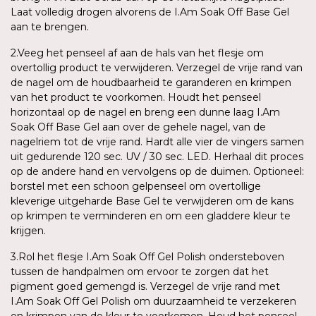
Laat volledig drogen alvorens de I.Am Soak Off Base Gel
aan te brengen.
2.Veeg het penseel af aan de hals van het flesje om
overtollig product te verwijderen. Verzegel de vrije rand van
de nagel om de houdbaarheid te garanderen en krimpen
van het product te voorkomen. Houdt het penseel
horizontaal op de nagel en breng een dunne laag I.Am
Soak Off Base Gel aan over de gehele nagel, van de
nagelriem tot de vrije rand. Hardt alle vier de vingers samen
uit gedurende 120 sec. UV / 30 sec. LED. Herhaal dit proces
op de andere hand en vervolgens op de duimen. Optioneel:
borstel met een schoon gelpenseel om overtollige
kleverige uitgeharde Base Gel te verwijderen om de kans
op krimpen te verminderen en om een gladdere kleur te
krijgen.
3.Rol het flesje I.Am Soak Off Gel Polish ondersteboven
tussen de handpalmen om ervoor te zorgen dat het
pigment goed gemengd is. Verzegel de vrije rand met
I.Am Soak Off Gel Polish om duurzaamheid te verzekeren
en krimpen van de kleur te voorkomen. Houd het penseel