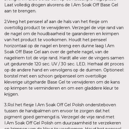
Laat volledig drogen alvorens de I.Am Soak Off Base Gel
aan te brengen.
2.Veeg het penseel af aan de hals van het flesje om
overtollig product te verwijderen. Verzegel de vrije rand van
de nagel om de houdbaarheid te garanderen en krimpen
van het product te voorkomen. Houdt het penseel
horizontaal op de nagel en breng een dunne laag I.Am
Soak Off Base Gel aan over de gehele nagel, van de
nagelriem tot de vrije rand. Hardt alle vier de vingers samen
uit gedurende 120 sec. UV / 30 sec. LED. Herhaal dit proces
op de andere hand en vervolgens op de duimen. Optioneel:
borstel met een schoon gelpenseel om overtollige
kleverige uitgeharde Base Gel te verwijderen om de kans
op krimpen te verminderen en om een gladdere kleur te
krijgen.
3.Rol het flesje I.Am Soak Off Gel Polish ondersteboven
tussen de handpalmen om ervoor te zorgen dat het
pigment goed gemengd is. Verzegel de vrije rand met
I.Am Soak Off Gel Polish om duurzaamheid te verzekeren
en krimpen van de kleur te voorkomen. Houd het penseel