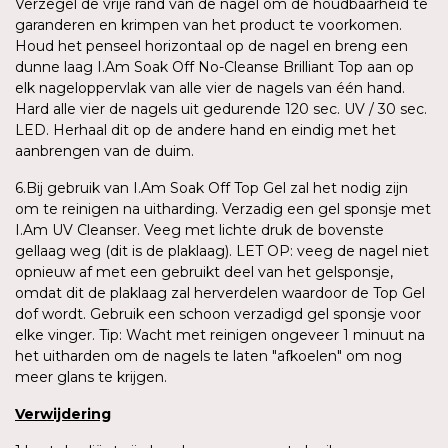
Verzegel de vrije rand van de nagel om de houdbaarheid te
garanderen en krimpen van het product te voorkomen.
Houd het penseel horizontaal op de nagel en breng een
dunne laag I.Am Soak Off No-Cleanse Brilliant Top aan op
elk nageloppervlak van alle vier de nagels van één hand.
Hard alle vier de nagels uit gedurende 120 sec. UV / 30 sec.
LED. Herhaal dit op de andere hand en eindig met het
aanbrengen van de duim.
6.Bij gebruik van I.Am Soak Off Top Gel zal het nodig zijn
om te reinigen na uitharding. Verzadig een gel sponsje met
I.Am UV Cleanser. Veeg met lichte druk de bovenste
gellaag weg (dit is de plaklaag). LET OP: veeg de nagel niet
opnieuw af met een gebruikt deel van het gelsponsje,
omdat dit de plaklaag zal herverdelen waardoor de Top Gel
dof wordt. Gebruik een schoon verzadigd gel sponsje voor
elke vinger. Tip: Wacht met reinigen ongeveer 1 minuut na
het uitharden om de nagels te laten "afkoelen" om nog
meer glans te krijgen.
Verwijdering