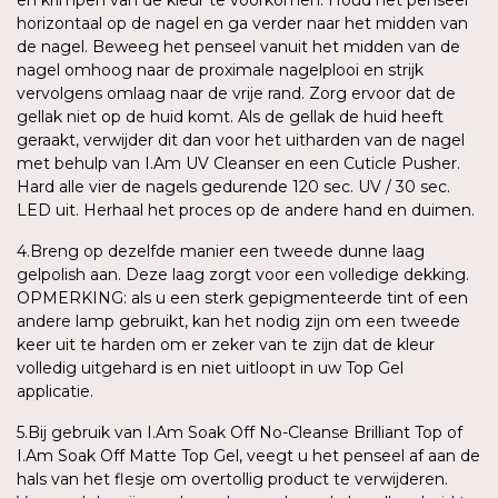
horizontaal op de nagel en ga verder naar het midden van
de nagel. Beweeg het penseel vanuit het midden van de
nagel omhoog naar de proximale nagelplooi en strijk
vervolgens omlaag naar de vrije rand. Zorg ervoor dat de
gellak niet op de huid komt. Als de gellak de huid heeft
geraakt, verwijder dit dan voor het uitharden van de nagel
met behulp van I.Am UV Cleanser en een Cuticle Pusher.
Hard alle vier de nagels gedurende 120 sec. UV / 30 sec.
LED uit. Herhaal het proces op de andere hand en duimen.
4.Breng op dezelfde manier een tweede dunne laag
gelpolish aan. Deze laag zorgt voor een volledige dekking.
OPMERKING: als u een sterk gepigmenteerde tint of een
andere lamp gebruikt, kan het nodig zijn om een tweede
keer uit te harden om er zeker van te zijn dat de kleur
volledig uitgehard is en niet uitloopt in uw Top Gel
applicatie.
5.Bij gebruik van I.Am Soak Off No-Cleanse Brilliant Top of
I.Am Soak Off Matte Top Gel, veegt u het penseel af aan de
hals van het flesje om overtollig product te verwijderen.