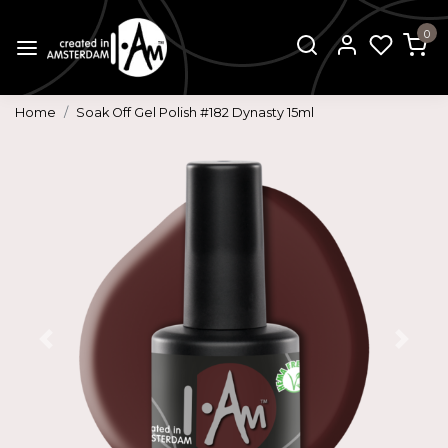
0
Home
Soak Off Gel Polish #182 Dynasty 15ml
Vorige
Volg