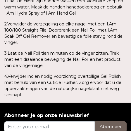
1.Laat de cliënt zijn handen wassen met vloeibare zeep en
warm water. Maak de handen handdoekdroog en gebruik
I.Am Hydra Spray of I.Am Hand Gel.
2.Verwijder de verzegeling op elke nagel met een I.Am
180/180 Straight File. Doordrenk een Nail Foil met I.Am
Soak Off Gel Remover en bevestig de folie stevig rond de
vinger.
3.Laat de Nail Foil tien minuten op de vinger zitten. Trek
met een draaiende beweging de Nail Foil en het product
van de vingernagel.
4.Verwijder indien nodig voorzichtig overtollige Gel Polish
met behulp van een Cuticle Pusher. Zorg ervoor dat u de
oppervlaktelagen van de natuurlijke nagelplaat niet weg
schraapt.
Abonneer je op onze nieuwsbrief
Abonneer