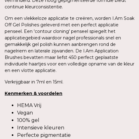
verminderd. Deze hoog gepigmenteerde formule biedt
continue kleurconsistentie.
Om een vlekkeloze applicatie te creëren, worden I.Am Soak
Off Gel Polishes geleverd met een perfect applicatie
penseel. Een 'contour cloning' penseel spiegelt het
applicatiegebied waardoor nagel professionals snel en
gemakkelijk gel polish kunnen aanbrengen rond de
nagelriem en laterale zijwanden. De I.Am Application
Brushes bevatten maar liefst 450 perfect geplaatste
individuele haartjes voor een volledige opname van de kleur
en een vlotte applicatie.
Verkrijgbaar in 7ml en 15ml.
Kenmerken
&
voordelen
HEMA Vrij
Vegan
100% gel
Intensieve kleuren
Perfecte pigmentatie