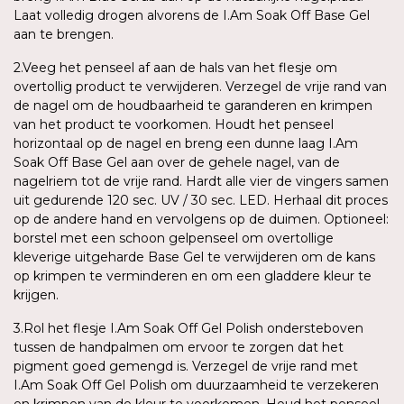
Laat volledig drogen alvorens de I.Am Soak Off Base Gel
aan te brengen.
2.Veeg het penseel af aan de hals van het flesje om
overtollig product te verwijderen. Verzegel de vrije rand van
de nagel om de houdbaarheid te garanderen en krimpen
van het product te voorkomen. Houdt het penseel
horizontaal op de nagel en breng een dunne laag I.Am
Soak Off Base Gel aan over de gehele nagel, van de
nagelriem tot de vrije rand. Hardt alle vier de vingers samen
uit gedurende 120 sec. UV / 30 sec. LED. Herhaal dit proces
op de andere hand en vervolgens op de duimen. Optioneel:
borstel met een schoon gelpenseel om overtollige
kleverige uitgeharde Base Gel te verwijderen om de kans
op krimpen te verminderen en om een gladdere kleur te
krijgen.
3.Rol het flesje I.Am Soak Off Gel Polish ondersteboven
tussen de handpalmen om ervoor te zorgen dat het
pigment goed gemengd is. Verzegel de vrije rand met
I.Am Soak Off Gel Polish om duurzaamheid te verzekeren
en krimpen van de kleur te voorkomen. Houd het penseel