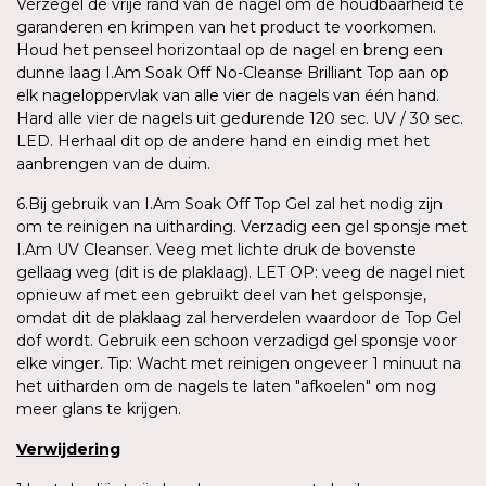
Verzegel de vrije rand van de nagel om de houdbaarheid te
garanderen en krimpen van het product te voorkomen.
Houd het penseel horizontaal op de nagel en breng een
dunne laag I.Am Soak Off No-Cleanse Brilliant Top aan op
elk nageloppervlak van alle vier de nagels van één hand.
Hard alle vier de nagels uit gedurende 120 sec. UV / 30 sec.
LED. Herhaal dit op de andere hand en eindig met het
aanbrengen van de duim.
6.Bij gebruik van I.Am Soak Off Top Gel zal het nodig zijn
om te reinigen na uitharding. Verzadig een gel sponsje met
I.Am UV Cleanser. Veeg met lichte druk de bovenste
gellaag weg (dit is de plaklaag). LET OP: veeg de nagel niet
opnieuw af met een gebruikt deel van het gelsponsje,
omdat dit de plaklaag zal herverdelen waardoor de Top Gel
dof wordt. Gebruik een schoon verzadigd gel sponsje voor
elke vinger. Tip: Wacht met reinigen ongeveer 1 minuut na
het uitharden om de nagels te laten "afkoelen" om nog
meer glans te krijgen.
Verwijdering