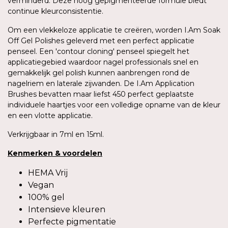
verminderd. Deze hoog gepigmenteerde formule biedt
continue kleurconsistentie.
Om een vlekkeloze applicatie te creëren, worden I.Am Soak
Off Gel Polishes geleverd met een perfect applicatie
penseel. Een 'contour cloning' penseel spiegelt het
applicatiegebied waardoor nagel professionals snel en
gemakkelijk gel polish kunnen aanbrengen rond de
nagelriem en laterale zijwanden. De I.Am Application
Brushes bevatten maar liefst 450 perfect geplaatste
individuele haartjes voor een volledige opname van de kleur
en een vlotte applicatie.
Verkrijgbaar in 7ml en 15ml.
Kenmerken
&
voordelen
HEMA Vrij
Vegan
100% gel
Intensieve kleuren
Perfecte pigmentatie