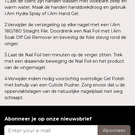
1.Laat de cliënt zijn handen wassen met vloeibare zeep en
warm water. Maak de handen handdoekdroog en gebruik
I.Am Hydra Spray of I.Am Hand Gel.
2.Verwijder de verzegeling op elke nagel met een I.Am
180/180 Straight File. Doordrenk een Nail Foil met I.Am
Soak Off Gel Remover en bevestig de folie stevig rond de
vinger.
3.Laat de Nail Foil tien minuten op de vinger zitten. Trek
met een draaiende beweging de Nail Foil en het product
van de vingernagel.
4.Verwijder indien nodig voorzichtig overtollige Gel Polish
met behulp van een Cuticle Pusher. Zorg ervoor dat u de
oppervlaktelagen van de natuurlijke nagelplaat niet weg
schraapt.
Abonneer je op onze nieuwsbrief
Abonneer