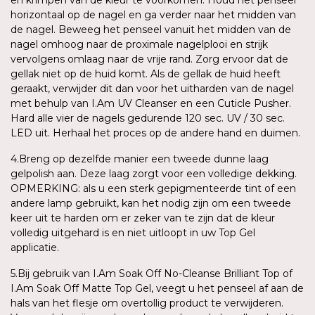
horizontaal op de nagel en ga verder naar het midden van
de nagel. Beweeg het penseel vanuit het midden van de
nagel omhoog naar de proximale nagelplooi en strijk
vervolgens omlaag naar de vrije rand. Zorg ervoor dat de
gellak niet op de huid komt. Als de gellak de huid heeft
geraakt, verwijder dit dan voor het uitharden van de nagel
met behulp van I.Am UV Cleanser en een Cuticle Pusher.
Hard alle vier de nagels gedurende 120 sec. UV / 30 sec.
LED uit. Herhaal het proces op de andere hand en duimen.
4.Breng op dezelfde manier een tweede dunne laag
gelpolish aan. Deze laag zorgt voor een volledige dekking.
OPMERKING: als u een sterk gepigmenteerde tint of een
andere lamp gebruikt, kan het nodig zijn om een tweede
keer uit te harden om er zeker van te zijn dat de kleur
volledig uitgehard is en niet uitloopt in uw Top Gel
applicatie.
5.Bij gebruik van I.Am Soak Off No-Cleanse Brilliant Top of
I.Am Soak Off Matte Top Gel, veegt u het penseel af aan de
hals van het flesje om overtollig product te verwijderen.