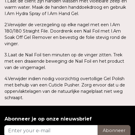
1.Laat de cliënt zijn handen wassen met vloeibare zeep en
warm water. Maak de handen handdoekdroog en gebruik
I.Am Hydra Spray of I.Am Hand Gel.
2.Verwijder de verzegeling op elke nagel met een I.Am
180/180 Straight File. Doordrenk een Nail Foil met I.Am
Soak Off Gel Remover en bevestig de folie stevig rond de
vinger.
3.Laat de Nail Foil tien minuten op de vinger zitten. Trek
met een draaiende beweging de Nail Foil en het product
van de vingernagel.
4.Verwijder indien nodig voorzichtig overtollige Gel Polish
met behulp van een Cuticle Pusher. Zorg ervoor dat u de
oppervlaktelagen van de natuurlijke nagelplaat niet weg
schraapt.
Abonneer je op onze nieuwsbrief
Abonneer