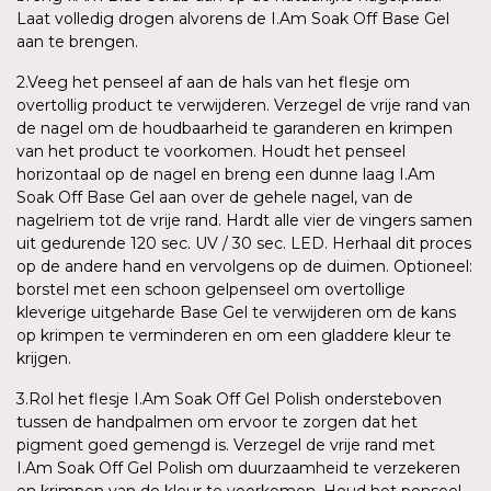
Laat volledig drogen alvorens de I.Am Soak Off Base Gel
aan te brengen.
2.Veeg het penseel af aan de hals van het flesje om
overtollig product te verwijderen. Verzegel de vrije rand van
de nagel om de houdbaarheid te garanderen en krimpen
van het product te voorkomen. Houdt het penseel
horizontaal op de nagel en breng een dunne laag I.Am
Soak Off Base Gel aan over de gehele nagel, van de
nagelriem tot de vrije rand. Hardt alle vier de vingers samen
uit gedurende 120 sec. UV / 30 sec. LED. Herhaal dit proces
op de andere hand en vervolgens op de duimen. Optioneel:
borstel met een schoon gelpenseel om overtollige
kleverige uitgeharde Base Gel te verwijderen om de kans
op krimpen te verminderen en om een gladdere kleur te
krijgen.
3.Rol het flesje I.Am Soak Off Gel Polish ondersteboven
tussen de handpalmen om ervoor te zorgen dat het
pigment goed gemengd is. Verzegel de vrije rand met
I.Am Soak Off Gel Polish om duurzaamheid te verzekeren
en krimpen van de kleur te voorkomen. Houd het penseel