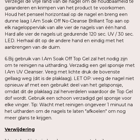
Verzegel de vrije rand van de nagel om de houdbaarheid te
garanderen en krimpen van het product te voorkomen.
Houd het penseel horizontaal op de nagel en breng een
dunne laag I.Am Soak Off No-Cleanse Brilliant Top aan op
elk nageloppervlak van alle vier de nagels van één hand.
Hard alle vier de nagels uit gedurende 120 sec. UV / 30 sec.
LED. Herhaal dit op de andere hand en eindig met het
aanbrengen van de duim.
6.Bij gebruik van I.Am Soak Off Top Gel zal het nodig zijn
om te reinigen na uitharding. Verzadig een gel sponsje met
I.Am UV Cleanser. Veeg met lichte druk de bovenste
gellaag weg (dit is de plaklaag). LET OP: veeg de nagel niet
opnieuw af met een gebruikt deel van het gelsponsje,
omdat dit de plaklaag zal herverdelen waardoor de Top Gel
dof wordt. Gebruik een schoon verzadigd gel sponsje voor
elke vinger. Tip: Wacht met reinigen ongeveer 1 minuut na
het uitharden om de nagels te laten "afkoelen" om nog
meer glans te krijgen.
Verwijdering