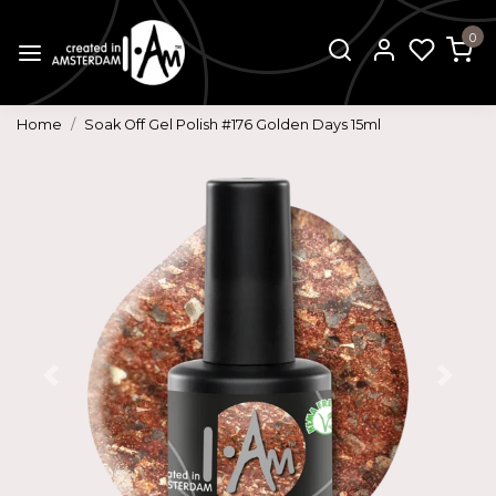
0
Home
Soak Off Gel Polish #176 Golden Days 15ml
Vorige
Volg