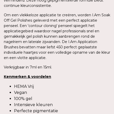
verminderd. Deze hoog gepigmenteerde formule biedt
continue kleurconsistentie.
Om een vlekkeloze applicatie te creëren, worden I.Am Soak
Off Gel Polishes geleverd met een perfect applicatie
penseel. Een 'contour cloning' penseel spiegelt het
applicatiegebied waardoor nagel professionals snel en
gemakkelijk gel polish kunnen aanbrengen rond de
nagelriem en laterale zijwanden. De I.Am Application
Brushes bevatten maar liefst 450 perfect geplaatste
individuele haartjes voor een volledige opname van de kleur
en een vlotte applicatie.
Verkrijgbaar in 7ml en 15ml.
Kenmerken
&
voordelen
HEMA Vrij
Vegan
100% gel
Intensieve kleuren
Perfecte pigmentatie