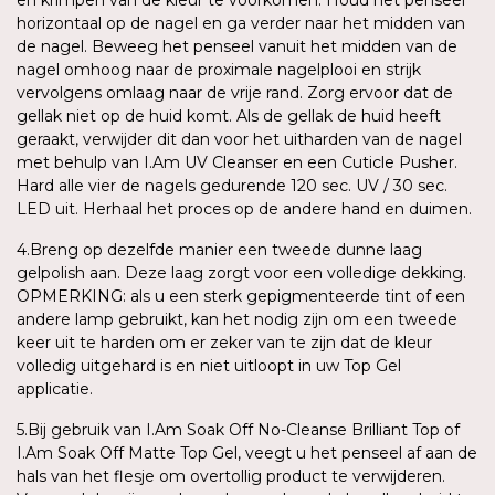
horizontaal op de nagel en ga verder naar het midden van
de nagel. Beweeg het penseel vanuit het midden van de
nagel omhoog naar de proximale nagelplooi en strijk
vervolgens omlaag naar de vrije rand. Zorg ervoor dat de
gellak niet op de huid komt. Als de gellak de huid heeft
geraakt, verwijder dit dan voor het uitharden van de nagel
met behulp van I.Am UV Cleanser en een Cuticle Pusher.
Hard alle vier de nagels gedurende 120 sec. UV / 30 sec.
LED uit. Herhaal het proces op de andere hand en duimen.
4.Breng op dezelfde manier een tweede dunne laag
gelpolish aan. Deze laag zorgt voor een volledige dekking.
OPMERKING: als u een sterk gepigmenteerde tint of een
andere lamp gebruikt, kan het nodig zijn om een tweede
keer uit te harden om er zeker van te zijn dat de kleur
volledig uitgehard is en niet uitloopt in uw Top Gel
applicatie.
5.Bij gebruik van I.Am Soak Off No-Cleanse Brilliant Top of
I.Am Soak Off Matte Top Gel, veegt u het penseel af aan de
hals van het flesje om overtollig product te verwijderen.