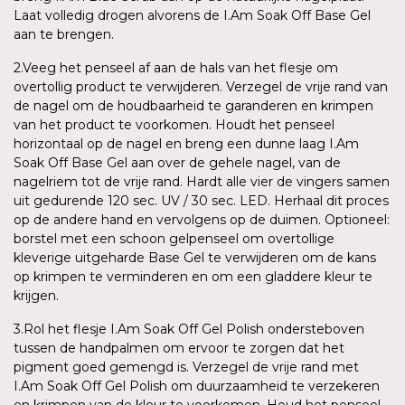
Laat volledig drogen alvorens de I.Am Soak Off Base Gel
aan te brengen.
2.Veeg het penseel af aan de hals van het flesje om
overtollig product te verwijderen. Verzegel de vrije rand van
de nagel om de houdbaarheid te garanderen en krimpen
van het product te voorkomen. Houdt het penseel
horizontaal op de nagel en breng een dunne laag I.Am
Soak Off Base Gel aan over de gehele nagel, van de
nagelriem tot de vrije rand. Hardt alle vier de vingers samen
uit gedurende 120 sec. UV / 30 sec. LED. Herhaal dit proces
op de andere hand en vervolgens op de duimen. Optioneel:
borstel met een schoon gelpenseel om overtollige
kleverige uitgeharde Base Gel te verwijderen om de kans
op krimpen te verminderen en om een gladdere kleur te
krijgen.
3.Rol het flesje I.Am Soak Off Gel Polish ondersteboven
tussen de handpalmen om ervoor te zorgen dat het
pigment goed gemengd is. Verzegel de vrije rand met
I.Am Soak Off Gel Polish om duurzaamheid te verzekeren
en krimpen van de kleur te voorkomen. Houd het penseel