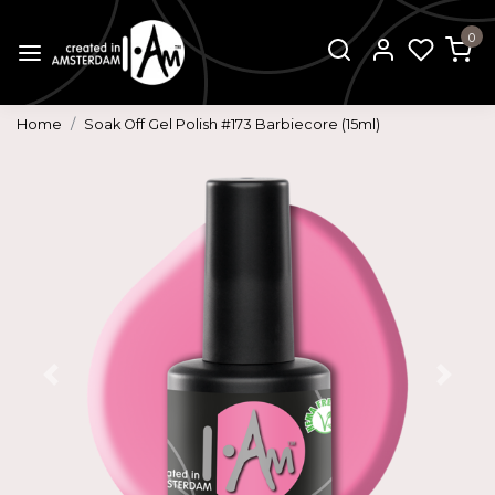
0
Home
Soak Off Gel Polish #173 Barbiecore (15ml)
Vorige
Volg