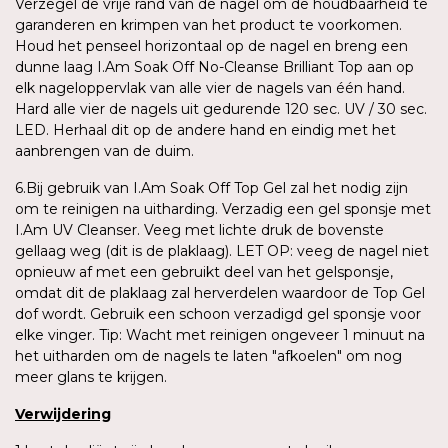
Verzegel de vrije rand van de nagel om de houdbaarheid te
garanderen en krimpen van het product te voorkomen.
Houd het penseel horizontaal op de nagel en breng een
dunne laag I.Am Soak Off No-Cleanse Brilliant Top aan op
elk nageloppervlak van alle vier de nagels van één hand.
Hard alle vier de nagels uit gedurende 120 sec. UV / 30 sec.
LED. Herhaal dit op de andere hand en eindig met het
aanbrengen van de duim.
6.Bij gebruik van I.Am Soak Off Top Gel zal het nodig zijn
om te reinigen na uitharding. Verzadig een gel sponsje met
I.Am UV Cleanser. Veeg met lichte druk de bovenste
gellaag weg (dit is de plaklaag). LET OP: veeg de nagel niet
opnieuw af met een gebruikt deel van het gelsponsje,
omdat dit de plaklaag zal herverdelen waardoor de Top Gel
dof wordt. Gebruik een schoon verzadigd gel sponsje voor
elke vinger. Tip: Wacht met reinigen ongeveer 1 minuut na
het uitharden om de nagels te laten "afkoelen" om nog
meer glans te krijgen.
Verwijdering