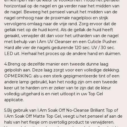
horizontaal op de nagel en ga verder naar het midden van
de nagel. Beweeg het penseel vanuit het midden van de
nagel omhoog naar de proximale nagelplooi en strijk
vervolgens omlaag naar de vrije rand. Zorg ervoor dat de
gellak niet op de huid komt. Als de gellak de huid heeft
geraakt, verwijder dit dan voor het uitharden van de nagel
met behulp van I.Am UV Cleanser en een Cuticle Pusher.
Hard alle vier de nagels gedurende 120 sec. UV / 30 sec.
LED uit. Herhaal het proces op de andere hand en duimen.
4.Breng op dezelfde manier een tweede dunne laag
gelpolish aan. Deze laag zorgt voor een volledige dekking.
OPMERKING: als u een sterk gepigmenteerde tint of een
andere lamp gebruikt, kan het nodig zijn om een tweede
keer uit te harden om er zeker van te zijn dat de kleur
volledig uitgehard is en niet uitloopt in uw Top Gel
applicatie.
5.Bij gebruik van I.Am Soak Off No-Cleanse Brilliant Top of
I.Am Soak Off Matte Top Gel, veegt u het penseel af aan de
hals van het flesje om overtollig product te verwijderen.