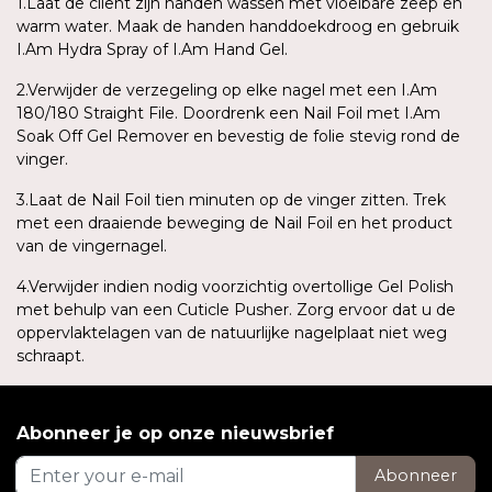
1.Laat de cliënt zijn handen wassen met vloeibare zeep en
warm water. Maak de handen handdoekdroog en gebruik
I.Am Hydra Spray of I.Am Hand Gel.
2.Verwijder de verzegeling op elke nagel met een I.Am
180/180 Straight File. Doordrenk een Nail Foil met I.Am
Soak Off Gel Remover en bevestig de folie stevig rond de
vinger.
3.Laat de Nail Foil tien minuten op de vinger zitten. Trek
met een draaiende beweging de Nail Foil en het product
van de vingernagel.
4.Verwijder indien nodig voorzichtig overtollige Gel Polish
met behulp van een Cuticle Pusher. Zorg ervoor dat u de
oppervlaktelagen van de natuurlijke nagelplaat niet weg
schraapt.
Abonneer je op onze nieuwsbrief
Abonneer