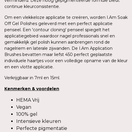
verminderd. Deze hoog gepigmenteerde formule biedt
continue kleurconsistentie.
Om een vlekkeloze applicatie te creëren, worden I.Am Soak
Off Gel Polishes geleverd met een perfect applicatie
penseel. Een 'contour cloning' penseel spiegelt het
applicatiegebied waardoor nagel professionals snel en
gemakkelijk gel polish kunnen aanbrengen rond de
nagelriem en laterale zijwanden. De I.Am Application
Brushes bevatten maar liefst 450 perfect geplaatste
individuele haartjes voor een volledige opname van de kleur
en een vlotte applicatie.
Verkrijgbaar in 7ml en 15ml.
Kenmerken
&
voordelen
HEMA Vrij
Vegan
100% gel
Intensieve kleuren
Perfecte pigmentatie