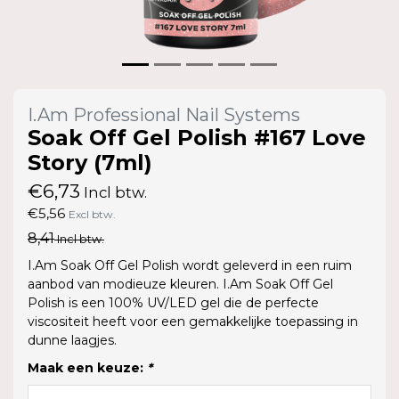
I.Am Professional Nail Systems
Soak Off Gel Polish #167 Love
Story (7ml)
€6,73
Incl btw.
€5,56
Excl btw.
8,41
Incl btw.
I.Am Soak Off Gel Polish wordt geleverd in een ruim
aanbod van modieuze kleuren. I.Am Soak Off Gel
Polish is een 100% UV/LED gel die de perfecte
viscositeit heeft voor een gemakkelijke toepassing in
dunne laagjes.
Maak een keuze:
*