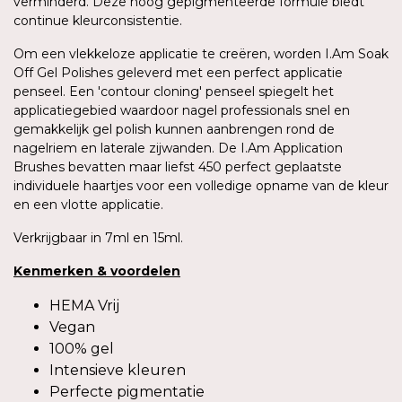
verminderd. Deze hoog gepigmenteerde formule biedt
continue kleurconsistentie.
Om een vlekkeloze applicatie te creëren, worden I.Am Soak
Off Gel Polishes geleverd met een perfect applicatie
penseel. Een 'contour cloning' penseel spiegelt het
applicatiegebied waardoor nagel professionals snel en
gemakkelijk gel polish kunnen aanbrengen rond de
nagelriem en laterale zijwanden. De I.Am Application
Brushes bevatten maar liefst 450 perfect geplaatste
individuele haartjes voor een volledige opname van de kleur
en een vlotte applicatie.
Verkrijgbaar in 7ml en 15ml.
Kenmerken
&
voordelen
HEMA Vrij
Vegan
100% gel
Intensieve kleuren
Perfecte pigmentatie