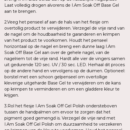
Laat volledig drogen alvorens de I.Am Soak Off Base Gel
aan te brengen.
2.Veeg het penseel af aan de hals van het flesje om
overtollig product te verwijderen. Verzegel de vrije rand van
de nagel om de houdbaarheid te garanderen en krimpen
van het product te voorkomen. Houdt het penseel
horizontaal op de nagel en breng een dunne laag I.Am
Soak Off Base Gel aan over de gehele nagel, van de
nagelriem tot de vrije rand. Hardt alle vier de vingers samen
uit gedurende 120 sec. UV / 30 sec. LED. Herhaal dit proces
op de andere hand en vervolgens op de duimen. Optioneel:
borstel met een schoon gelpenseel om overtollige
kleverige uitgeharde Base Gel te verwijderen om de kans
op krimpen te verminderen en om een gladdere kleur te
krijgen.
3.Rol het flesje I.Am Soak Off Gel Polish ondersteboven
tussen de handpalmen om ervoor te zorgen dat het
pigment goed gemengd is. Verzegel de vrije rand met
I.Am Soak Off Gel Polish om duurzaamheid te verzekeren