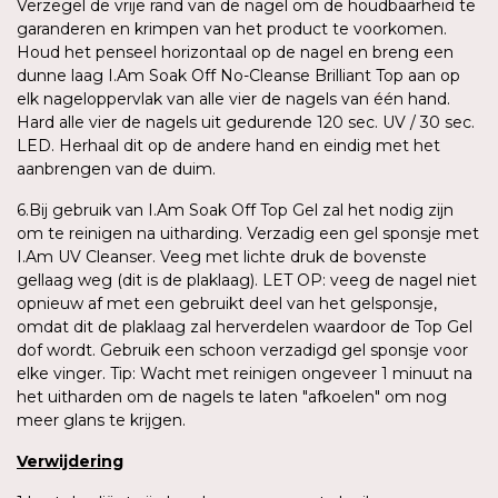
Verzegel de vrije rand van de nagel om de houdbaarheid te
garanderen en krimpen van het product te voorkomen.
Houd het penseel horizontaal op de nagel en breng een
dunne laag I.Am Soak Off No-Cleanse Brilliant Top aan op
elk nageloppervlak van alle vier de nagels van één hand.
Hard alle vier de nagels uit gedurende 120 sec. UV / 30 sec.
LED. Herhaal dit op de andere hand en eindig met het
aanbrengen van de duim.
6.Bij gebruik van I.Am Soak Off Top Gel zal het nodig zijn
om te reinigen na uitharding. Verzadig een gel sponsje met
I.Am UV Cleanser. Veeg met lichte druk de bovenste
gellaag weg (dit is de plaklaag). LET OP: veeg de nagel niet
opnieuw af met een gebruikt deel van het gelsponsje,
omdat dit de plaklaag zal herverdelen waardoor de Top Gel
dof wordt. Gebruik een schoon verzadigd gel sponsje voor
elke vinger. Tip: Wacht met reinigen ongeveer 1 minuut na
het uitharden om de nagels te laten "afkoelen" om nog
meer glans te krijgen.
Verwijdering