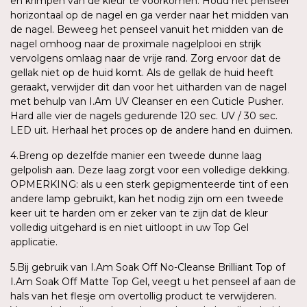
en krimpen van de kleur te voorkomen. Houd het penseel
horizontaal op de nagel en ga verder naar het midden van
de nagel. Beweeg het penseel vanuit het midden van de
nagel omhoog naar de proximale nagelplooi en strijk
vervolgens omlaag naar de vrije rand. Zorg ervoor dat de
gellak niet op de huid komt. Als de gellak de huid heeft
geraakt, verwijder dit dan voor het uitharden van de nagel
met behulp van I.Am UV Cleanser en een Cuticle Pusher.
Hard alle vier de nagels gedurende 120 sec. UV / 30 sec.
LED uit. Herhaal het proces op de andere hand en duimen.
4.Breng op dezelfde manier een tweede dunne laag
gelpolish aan. Deze laag zorgt voor een volledige dekking.
OPMERKING: als u een sterk gepigmenteerde tint of een
andere lamp gebruikt, kan het nodig zijn om een tweede
keer uit te harden om er zeker van te zijn dat de kleur
volledig uitgehard is en niet uitloopt in uw Top Gel
applicatie.
5.Bij gebruik van I.Am Soak Off No-Cleanse Brilliant Top of
I.Am Soak Off Matte Top Gel, veegt u het penseel af aan de
hals van het flesje om overtollig product te verwijderen.