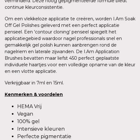
verminderd. Deze hoog gepigmenteerde formule biedt
continue kleurconsistentie.
Om een vlekkeloze applicatie te creëren, worden I.Am Soak
Off Gel Polishes geleverd met een perfect applicatie
penseel. Een 'contour cloning' penseel spiegelt het
applicatiegebied waardoor nagel professionals snel en
gemakkelijk gel polish kunnen aanbrengen rond de
nagelriem en laterale zijwanden. De I.Am Application
Brushes bevatten maar liefst 450 perfect geplaatste
individuele haartjes voor een volledige opname van de kleur
en een vlotte applicatie.
Verkrijgbaar in 7ml en 15ml.
Kenmerken
&
voordelen
HEMA Vrij
Vegan
100% gel
Intensieve kleuren
Perfecte pigmentatie