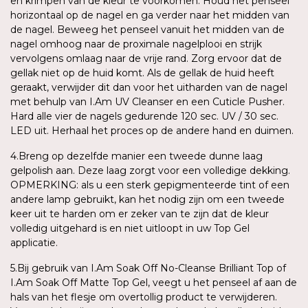
en krimpen van de kleur te voorkomen. Houd het penseel
horizontaal op de nagel en ga verder naar het midden van
de nagel. Beweeg het penseel vanuit het midden van de
nagel omhoog naar de proximale nagelplooi en strijk
vervolgens omlaag naar de vrije rand. Zorg ervoor dat de
gellak niet op de huid komt. Als de gellak de huid heeft
geraakt, verwijder dit dan voor het uitharden van de nagel
met behulp van I.Am UV Cleanser en een Cuticle Pusher.
Hard alle vier de nagels gedurende 120 sec. UV / 30 sec.
LED uit. Herhaal het proces op de andere hand en duimen.
4.Breng op dezelfde manier een tweede dunne laag
gelpolish aan. Deze laag zorgt voor een volledige dekking.
OPMERKING: als u een sterk gepigmenteerde tint of een
andere lamp gebruikt, kan het nodig zijn om een tweede
keer uit te harden om er zeker van te zijn dat de kleur
volledig uitgehard is en niet uitloopt in uw Top Gel
applicatie.
5.Bij gebruik van I.Am Soak Off No-Cleanse Brilliant Top of
I.Am Soak Off Matte Top Gel, veegt u het penseel af aan de
hals van het flesje om overtollig product te verwijderen.