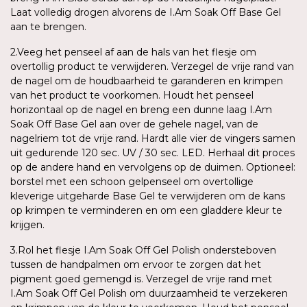
Laat volledig drogen alvorens de I.Am Soak Off Base Gel
aan te brengen.
2.Veeg het penseel af aan de hals van het flesje om
overtollig product te verwijderen. Verzegel de vrije rand van
de nagel om de houdbaarheid te garanderen en krimpen
van het product te voorkomen. Houdt het penseel
horizontaal op de nagel en breng een dunne laag I.Am
Soak Off Base Gel aan over de gehele nagel, van de
nagelriem tot de vrije rand. Hardt alle vier de vingers samen
uit gedurende 120 sec. UV / 30 sec. LED. Herhaal dit proces
op de andere hand en vervolgens op de duimen. Optioneel:
borstel met een schoon gelpenseel om overtollige
kleverige uitgeharde Base Gel te verwijderen om de kans
op krimpen te verminderen en om een gladdere kleur te
krijgen.
3.Rol het flesje I.Am Soak Off Gel Polish ondersteboven
tussen de handpalmen om ervoor te zorgen dat het
pigment goed gemengd is. Verzegel de vrije rand met
I.Am Soak Off Gel Polish om duurzaamheid te verzekeren