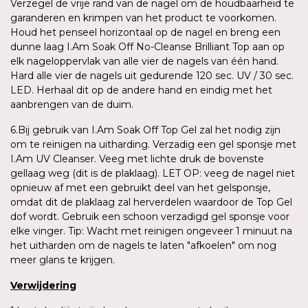
Verzegel de vrije rand van de nagel om de houdbaarheid te
garanderen en krimpen van het product te voorkomen.
Houd het penseel horizontaal op de nagel en breng een
dunne laag I.Am Soak Off No-Cleanse Brilliant Top aan op
elk nageloppervlak van alle vier de nagels van één hand.
Hard alle vier de nagels uit gedurende 120 sec. UV / 30 sec.
LED. Herhaal dit op de andere hand en eindig met het
aanbrengen van de duim.
6.Bij gebruik van I.Am Soak Off Top Gel zal het nodig zijn
om te reinigen na uitharding. Verzadig een gel sponsje met
I.Am UV Cleanser. Veeg met lichte druk de bovenste
gellaag weg (dit is de plaklaag). LET OP: veeg de nagel niet
opnieuw af met een gebruikt deel van het gelsponsje,
omdat dit de plaklaag zal herverdelen waardoor de Top Gel
dof wordt. Gebruik een schoon verzadigd gel sponsje voor
elke vinger. Tip: Wacht met reinigen ongeveer 1 minuut na
het uitharden om de nagels te laten "afkoelen" om nog
meer glans te krijgen.
Verwijdering