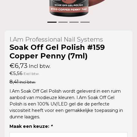
I.Am Professional Nail Systems
Soak Off Gel Polish #159
Copper Penny (7ml)
€6,73
Incl btw.
€5,56
Excl btw.
8,41
Incl btw.
I.Am Soak Off Gel Polish wordt geleverd in een ruim
aanbod van modieuze kleuren. I.Am Soak Off Gel
Polish is een 100% UV/LED gel die de perfecte
viscositeit heeft voor een gemakkelijke toepassing in
dunne laagjes.
Maak een keuze:
*