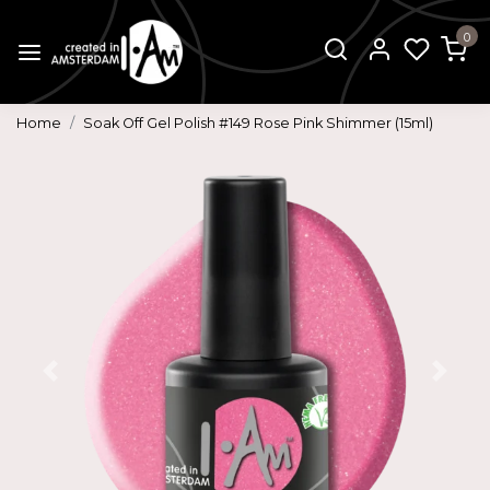
0
Home
Soak Off Gel Polish #149 Rose Pink Shimmer (15ml)
Vorige
Volg