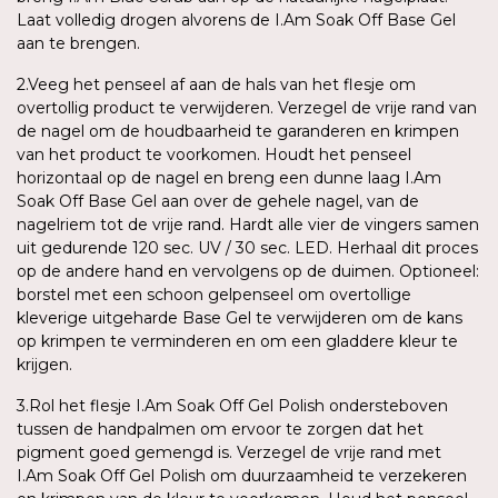
Laat volledig drogen alvorens de I.Am Soak Off Base Gel
aan te brengen.
2.Veeg het penseel af aan de hals van het flesje om
overtollig product te verwijderen. Verzegel de vrije rand van
de nagel om de houdbaarheid te garanderen en krimpen
van het product te voorkomen. Houdt het penseel
horizontaal op de nagel en breng een dunne laag I.Am
Soak Off Base Gel aan over de gehele nagel, van de
nagelriem tot de vrije rand. Hardt alle vier de vingers samen
uit gedurende 120 sec. UV / 30 sec. LED. Herhaal dit proces
op de andere hand en vervolgens op de duimen. Optioneel:
borstel met een schoon gelpenseel om overtollige
kleverige uitgeharde Base Gel te verwijderen om de kans
op krimpen te verminderen en om een gladdere kleur te
krijgen.
3.Rol het flesje I.Am Soak Off Gel Polish ondersteboven
tussen de handpalmen om ervoor te zorgen dat het
pigment goed gemengd is. Verzegel de vrije rand met
I.Am Soak Off Gel Polish om duurzaamheid te verzekeren