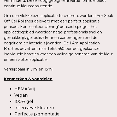
verminderd. Deze hoog gepigmenteerde formule biedt
continue kleurconsistentie.
Om een vlekkeloze applicatie te creëren, worden I.Am Soak
Off Gel Polishes geleverd met een perfect applicatie
penseel. Een 'contour cloning' penseel spiegelt het
applicatiegebied waardoor nagel professionals snel en
gemakkelijk gel polish kunnen aanbrengen rond de
nagelriem en laterale zijwanden. De I.Am Application
Brushes bevatten maar liefst 450 perfect geplaatste
individuele haartjes voor een volledige opname van de kleur
en een vlotte applicatie.
Verkrijgbaar in 7ml en 15ml.
Kenmerken
&
voordelen
HEMA Vrij
Vegan
100% gel
Intensieve kleuren
Perfecte pigmentatie