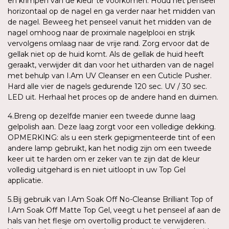
en krimpen van de kleur te voorkomen. Houd het penseel
horizontaal op de nagel en ga verder naar het midden van
de nagel. Beweeg het penseel vanuit het midden van de
nagel omhoog naar de proximale nagelplooi en strijk
vervolgens omlaag naar de vrije rand. Zorg ervoor dat de
gellak niet op de huid komt. Als de gellak de huid heeft
geraakt, verwijder dit dan voor het uitharden van de nagel
met behulp van I.Am UV Cleanser en een Cuticle Pusher.
Hard alle vier de nagels gedurende 120 sec. UV / 30 sec.
LED uit. Herhaal het proces op de andere hand en duimen.
4.Breng op dezelfde manier een tweede dunne laag
gelpolish aan. Deze laag zorgt voor een volledige dekking.
OPMERKING: als u een sterk gepigmenteerde tint of een
andere lamp gebruikt, kan het nodig zijn om een tweede
keer uit te harden om er zeker van te zijn dat de kleur
volledig uitgehard is en niet uitloopt in uw Top Gel
applicatie.
5.Bij gebruik van I.Am Soak Off No-Cleanse Brilliant Top of
I.Am Soak Off Matte Top Gel, veegt u het penseel af aan de
hals van het flesje om overtollig product te verwijderen.