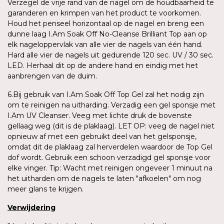
Verzegel de vrije rand van de nagel om de houdbaarheid te
garanderen en krimpen van het product te voorkomen.
Houd het penseel horizontaal op de nagel en breng een
dunne laag I.Am Soak Off No-Cleanse Brilliant Top aan op
elk nageloppervlak van alle vier de nagels van één hand.
Hard alle vier de nagels uit gedurende 120 sec. UV / 30 sec.
LED. Herhaal dit op de andere hand en eindig met het
aanbrengen van de duim.
6.Bij gebruik van I.Am Soak Off Top Gel zal het nodig zijn
om te reinigen na uitharding. Verzadig een gel sponsje met
I.Am UV Cleanser. Veeg met lichte druk de bovenste
gellaag weg (dit is de plaklaag). LET OP: veeg de nagel niet
opnieuw af met een gebruikt deel van het gelsponsje,
omdat dit de plaklaag zal herverdelen waardoor de Top Gel
dof wordt. Gebruik een schoon verzadigd gel sponsje voor
elke vinger. Tip: Wacht met reinigen ongeveer 1 minuut na
het uitharden om de nagels te laten "afkoelen" om nog
meer glans te krijgen.
Verwijdering