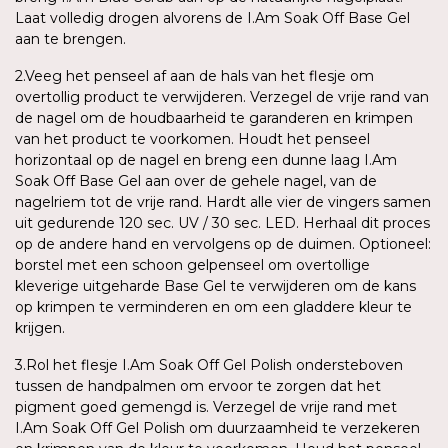
Laat volledig drogen alvorens de I.Am Soak Off Base Gel
aan te brengen.
2.Veeg het penseel af aan de hals van het flesje om
overtollig product te verwijderen. Verzegel de vrije rand van
de nagel om de houdbaarheid te garanderen en krimpen
van het product te voorkomen. Houdt het penseel
horizontaal op de nagel en breng een dunne laag I.Am
Soak Off Base Gel aan over de gehele nagel, van de
nagelriem tot de vrije rand. Hardt alle vier de vingers samen
uit gedurende 120 sec. UV / 30 sec. LED. Herhaal dit proces
op de andere hand en vervolgens op de duimen. Optioneel:
borstel met een schoon gelpenseel om overtollige
kleverige uitgeharde Base Gel te verwijderen om de kans
op krimpen te verminderen en om een gladdere kleur te
krijgen.
3.Rol het flesje I.Am Soak Off Gel Polish ondersteboven
tussen de handpalmen om ervoor te zorgen dat het
pigment goed gemengd is. Verzegel de vrije rand met
I.Am Soak Off Gel Polish om duurzaamheid te verzekeren