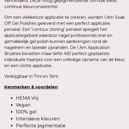
verminderd. Deze hoog gepigmenteerde formule biedt
continue kleurconsistentie.
Om een vlekkeloze applicatie te creëren, worden I.Am Soak
Off Gel Polishes geleverd met een perfect applicatie
penseel. Een 'contour cloning' penseel spiegelt het
applicatiegebied waardoor nagel professionals snel en
gemakkelijk gel polish kunnen aanbrengen rond de
nagelriem en laterale zijwanden. De I.Am Application
Brushes bevatten maar liefst 450 perfect geplaatste
individuele haartjes voor een volledige opname van de kleur
en een vlotte applicatie.
Verkrijgbaar in 7ml en 15ml.
Kenmerken
&
voordelen
HEMA Vrij
Vegan
100% gel
Intensieve kleuren
Perfecte pigmentatie