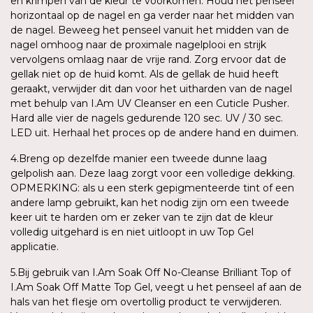
en krimpen van de kleur te voorkomen. Houd het penseel
horizontaal op de nagel en ga verder naar het midden van
de nagel. Beweeg het penseel vanuit het midden van de
nagel omhoog naar de proximale nagelplooi en strijk
vervolgens omlaag naar de vrije rand. Zorg ervoor dat de
gellak niet op de huid komt. Als de gellak de huid heeft
geraakt, verwijder dit dan voor het uitharden van de nagel
met behulp van I.Am UV Cleanser en een Cuticle Pusher.
Hard alle vier de nagels gedurende 120 sec. UV / 30 sec.
LED uit. Herhaal het proces op de andere hand en duimen.
4.Breng op dezelfde manier een tweede dunne laag
gelpolish aan. Deze laag zorgt voor een volledige dekking.
OPMERKING: als u een sterk gepigmenteerde tint of een
andere lamp gebruikt, kan het nodig zijn om een tweede
keer uit te harden om er zeker van te zijn dat de kleur
volledig uitgehard is en niet uitloopt in uw Top Gel
applicatie.
5.Bij gebruik van I.Am Soak Off No-Cleanse Brilliant Top of
I.Am Soak Off Matte Top Gel, veegt u het penseel af aan de
hals van het flesje om overtollig product te verwijderen.