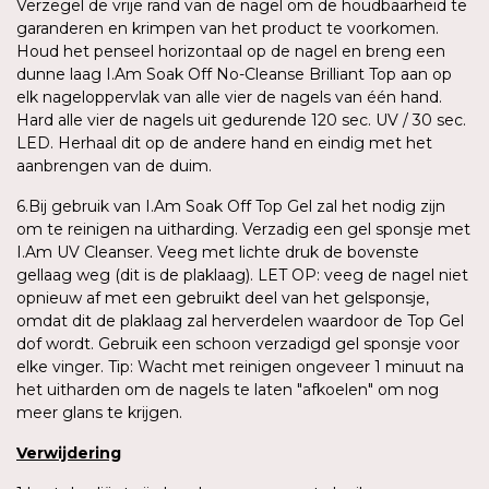
Verzegel de vrije rand van de nagel om de houdbaarheid te
garanderen en krimpen van het product te voorkomen.
Houd het penseel horizontaal op de nagel en breng een
dunne laag I.Am Soak Off No-Cleanse Brilliant Top aan op
elk nageloppervlak van alle vier de nagels van één hand.
Hard alle vier de nagels uit gedurende 120 sec. UV / 30 sec.
LED. Herhaal dit op de andere hand en eindig met het
aanbrengen van de duim.
6.Bij gebruik van I.Am Soak Off Top Gel zal het nodig zijn
om te reinigen na uitharding. Verzadig een gel sponsje met
I.Am UV Cleanser. Veeg met lichte druk de bovenste
gellaag weg (dit is de plaklaag). LET OP: veeg de nagel niet
opnieuw af met een gebruikt deel van het gelsponsje,
omdat dit de plaklaag zal herverdelen waardoor de Top Gel
dof wordt. Gebruik een schoon verzadigd gel sponsje voor
elke vinger. Tip: Wacht met reinigen ongeveer 1 minuut na
het uitharden om de nagels te laten "afkoelen" om nog
meer glans te krijgen.
Verwijdering