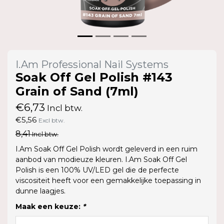
I.Am Professional Nail Systems
Soak Off Gel Polish #143
Grain of Sand (7ml)
€6,73
Incl btw.
€5,56
Excl btw.
8,41
Incl btw.
I.Am Soak Off Gel Polish wordt geleverd in een ruim
aanbod van modieuze kleuren. I.Am Soak Off Gel
Polish is een 100% UV/LED gel die de perfecte
viscositeit heeft voor een gemakkelijke toepassing in
dunne laagjes.
Maak een keuze:
*