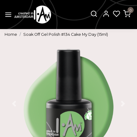
0
Home
Soak Off Gel Polish #134 Cake My Day (15ml)
Vorige
Volg