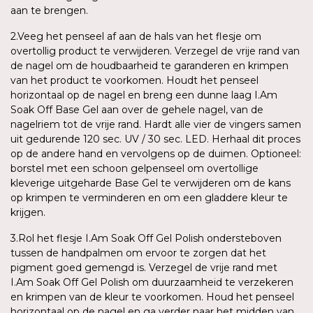
aan te brengen.
2.Veeg het penseel af aan de hals van het flesje om
overtollig product te verwijderen. Verzegel de vrije rand van
de nagel om de houdbaarheid te garanderen en krimpen
van het product te voorkomen. Houdt het penseel
horizontaal op de nagel en breng een dunne laag I.Am
Soak Off Base Gel aan over de gehele nagel, van de
nagelriem tot de vrije rand. Hardt alle vier de vingers samen
uit gedurende 120 sec. UV / 30 sec. LED. Herhaal dit proces
op de andere hand en vervolgens op de duimen. Optioneel:
borstel met een schoon gelpenseel om overtollige
kleverige uitgeharde Base Gel te verwijderen om de kans
op krimpen te verminderen en om een gladdere kleur te
krijgen.
3.Rol het flesje I.Am Soak Off Gel Polish ondersteboven
tussen de handpalmen om ervoor te zorgen dat het
pigment goed gemengd is. Verzegel de vrije rand met
I.Am Soak Off Gel Polish om duurzaamheid te verzekeren
en krimpen van de kleur te voorkomen. Houd het penseel
horizontaal op de nagel en ga verder naar het midden van