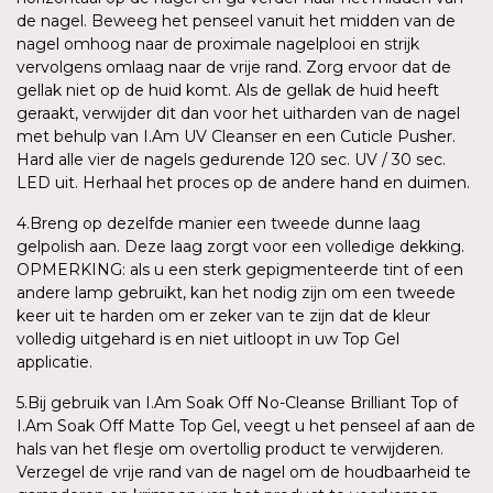
de nagel. Beweeg het penseel vanuit het midden van de
nagel omhoog naar de proximale nagelplooi en strijk
vervolgens omlaag naar de vrije rand. Zorg ervoor dat de
gellak niet op de huid komt. Als de gellak de huid heeft
geraakt, verwijder dit dan voor het uitharden van de nagel
met behulp van I.Am UV Cleanser en een Cuticle Pusher.
Hard alle vier de nagels gedurende 120 sec. UV / 30 sec.
LED uit. Herhaal het proces op de andere hand en duimen.
4.Breng op dezelfde manier een tweede dunne laag
gelpolish aan. Deze laag zorgt voor een volledige dekking.
OPMERKING: als u een sterk gepigmenteerde tint of een
andere lamp gebruikt, kan het nodig zijn om een tweede
keer uit te harden om er zeker van te zijn dat de kleur
volledig uitgehard is en niet uitloopt in uw Top Gel
applicatie.
5.Bij gebruik van I.Am Soak Off No-Cleanse Brilliant Top of
I.Am Soak Off Matte Top Gel, veegt u het penseel af aan de
hals van het flesje om overtollig product te verwijderen.
Verzegel de vrije rand van de nagel om de houdbaarheid te