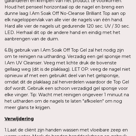
garanderen en krimpen van het product te voorkomen.
Houd het penseel horizontaal op de nagel en breng een
dunne laag I.Am Soak Off No-Cleanse Brilliant Top aan op
elk nageloppervlak van alle vier de nagels van één hand.
Hard alle vier de nagels uit gedurende 120 sec. UV / 30 sec.
LED. Herhaal dit op de andere hand en eindig met het
aanbrengen van de duim.
6.Bij gebruik van I.Am Soak Off Top Gel zal het nodig zijn
om te reinigen na uitharding. Verzadig een gel sponsje met
I.Am UV Cleanser. Veeg met lichte druk de bovenste
gellaag weg (dit is de plaklaag). LET OP: veeg de nagel niet
opnieuw af met een gebruikt deel van het gelsponsje,
omdat dit de plaklaag zal herverdelen waardoor de Top Gel
dof wordt. Gebruik een schoon verzadigd gel sponsje voor
elke vinger. Tip: Wacht met reinigen ongeveer 1 minuut na
het uitharden om de nagels te laten "afkoelen" om nog
meer glans te krijgen.
Verwijdering
1.Laat de cliënt zijn handen wassen met vloeibare zeep en