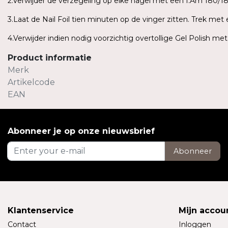
2.Verwijder de verzegeling op elke nagel met een I.Am 180/180
3.Laat de Nail Foil tien minuten op de vinger zitten. Trek me
4.Verwijder indien nodig voorzichtig overtollige Gel Polish me
Product informatie
Merk
Artikelcode
EAN
Abonneer je op onze nieuwsbrief
Abonneer
Klantenservice
Mijn accou
Contact
Inloggen