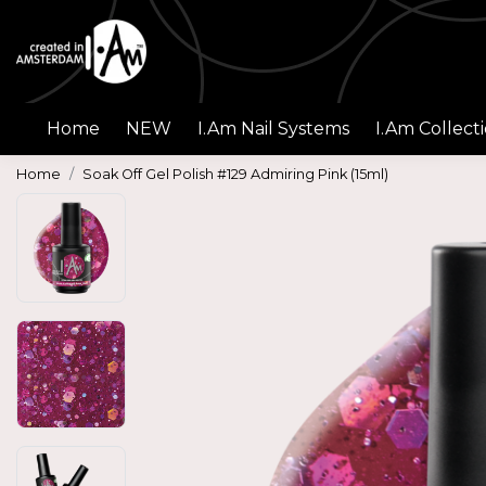
Home
NEW
I.Am Nail Systems
I.Am Collect
Home
Soak Off Gel Polish #129 Admiring Pink (15ml)