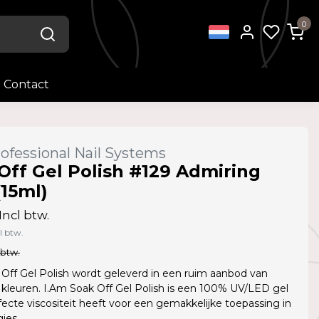
0
Contact
ofessional Nail Systems
Off Gel Polish #129 Admiring
(15ml)
Incl btw.
l btw.
 btw.
Off Gel Polish wordt geleverd in een ruim aanbod van
kleuren. I.Am Soak Off Gel Polish is een 100% UV/LED gel
fecte viscositeit heeft voor een gemakkelijke toepassing in
jes.