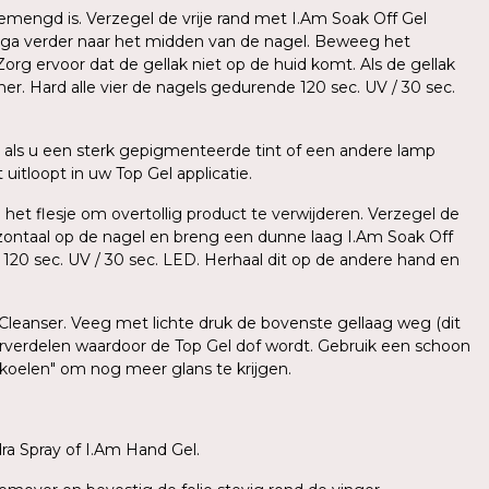
mengd is. Verzegel de vrije rand met I.Am Soak Off Gel
 ga verder naar het midden van de nagel. Beweeg het
org ervoor dat de gellak niet op de huid komt. Als de gellak
er. Hard alle vier de nagels gedurende 120 sec. UV / 30 sec.
als u een sterk gepigmenteerde tint of een andere lamp
uitloopt in uw Top Gel applicatie.
 het flesje om overtollig product te verwijderen. Verzegel de
zontaal op de nagel en breng een dunne laag I.Am Soak Off
e 120 sec. UV / 30 sec. LED. Herhaal dit op de andere hand en
 Cleanser. Veeg met lichte druk de bovenste gellaag weg (dit
herverdelen waardoor de Top Gel dof wordt. Gebruik een schoon
fkoelen" om nog meer glans te krijgen.
a Spray of I.Am Hand Gel.