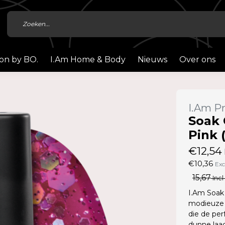
ion by BO.
I.Am Home & Body
Nieuws
Over ons
I.Am Pr
Soak 
Pink 
€12,54
€10,36
Exc
15,67
Incl
I.Am Soak 
modieuze 
die de per
dunne laag