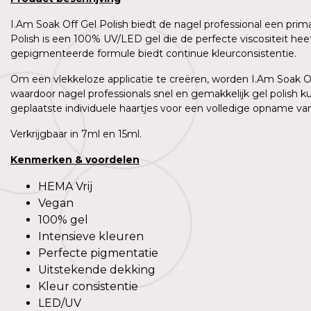
I.Am Soak Off Gel Polish biedt de nagel professional een prim
Polish is een 100% UV/LED gel die de perfecte viscositeit h
gepigmenteerde formule biedt continue kleurconsistentie.
Om een vlekkeloze applicatie te creëren, worden I.Am Soak Off
waardoor nagel professionals snel en gemakkelijk gel polish 
geplaatste individuele haartjes voor een volledige opname van 
Verkrijgbaar in 7ml en 15ml.
Kenmerken
&
voordelen
HEMA Vrij
Vegan
100% gel
Intensieve kleuren
Perfecte pigmentatie
Uitstekende dekking
Kleur consistentie
LED/UV