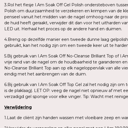
3.Rol het flesje I.Am Soak Off Gel Polish ondersteboven tus
Polish om duurzaamheid te verzekeren en krimpen van de kle
penseel vanuit het midden van de nagel omhoog naar de proxima
de huid heeft geraakt, verwijder dit dan voor het uitharden v
LED uit. Herhaal het proces op de andere hand en duimen.
4.Breng op dezelfde manier een tweede dunne laag gelpolish
gebruikt, kan het nodig zijn om een tweede keer uit te harden o
5.Bij gebruik van I.Am Soak Off No-Cleanse Brilliant Top of I.
vrije rand van de nagel om de houdbaarheid te garanderen e
No-Cleanse Brilliant Top aan op elk nageloppervlak van alle vi
eindig met het aanbrengen van de duim.
6.Bij gebruik van I.Am Soak Off Top Gel zal het nodig zijn om
is de plaklaag). LET OP: veeg de nagel niet opnieuw af met e
verzadigd gel sponsje voor elke vinger. Tip: Wacht met reini
Verwijdering
1.Laat de cliënt zijn handen wassen met vloeibare zeep en 