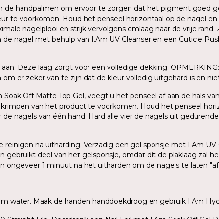
sen de handpalmen om ervoor te zorgen dat het pigment goed ge
ur te voorkomen. Houd het penseel horizontaal op de nagel en
le nagelplooi en strijk vervolgens omlaag naar de vrije rand. Z
an de nagel met behulp van I.Am UV Cleanser en een Cuticle Push
 aan. Deze laag zorgt voor een volledige dekking. OPMERKING: 
m er zeker van te zijn dat de kleur volledig uitgehard is en niet 
Am Soak Off Matte Top Gel, veegt u het penseel af aan de hals van
n krimpen van het product te voorkomen. Houd het penseel hori
er de nagels van één hand. Hard alle vier de nagels uit gedurend
 te reinigen na uitharding. Verzadig een gel sponsje met I.Am UV
en gebruikt deel van het gelsponsje, omdat dit de plaklaag zal 
gen ongeveer 1 minuut na het uitharden om de nagels te laten "a
warm water. Maak de handen handdoekdroog en gebruik I.Am Hydr