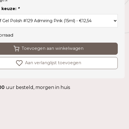
 keuze:
*
orraad
Toevoegen aan winkelwagen
Aan verlanglijst toevoegen
00
uur besteld, morgen in huis