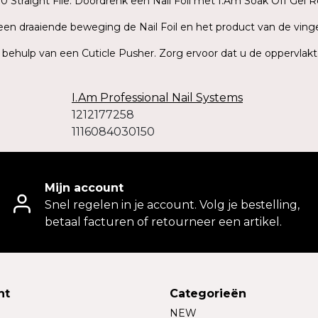
 Straight File. Doordrenk een Nail Foil met I.Am Soak Off Gel R
t een draaiende beweging de Nail Foil en het product van de ving
t behulp van een Cuticle Pusher. Zorg ervoor dat u de oppervlakt
I.Am Professional Nail Systems
1212177258
1116084030150
Mijn account
Snel regelen in je account. Volg je bestelling,
betaal facturen of retourneer een artikel.
nt
Categorieën
NEW