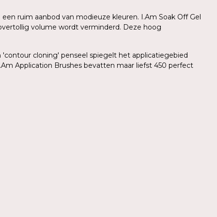
 in een ruim aanbod van modieuze kleuren. I.Am Soak Off Gel
r overtollig volume wordt verminderd. Deze hoog
'contour cloning' penseel spiegelt het applicatiegebied
.Am Application Brushes bevatten maar liefst 450 perfect