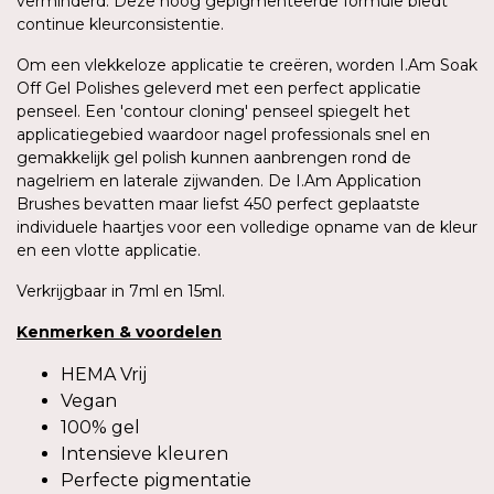
verminderd. Deze hoog gepigmenteerde formule biedt
continue kleurconsistentie.
Om een vlekkeloze applicatie te creëren, worden I.Am Soak
Off Gel Polishes geleverd met een perfect applicatie
penseel. Een 'contour cloning' penseel spiegelt het
applicatiegebied waardoor nagel professionals snel en
gemakkelijk gel polish kunnen aanbrengen rond de
nagelriem en laterale zijwanden. De I.Am Application
Brushes bevatten maar liefst 450 perfect geplaatste
individuele haartjes voor een volledige opname van de kleur
en een vlotte applicatie.
Verkrijgbaar in 7ml en 15ml.
Kenmerken
&
voordelen
HEMA Vrij
Vegan
100% gel
Intensieve kleuren
Perfecte pigmentatie