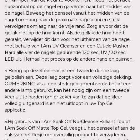
horizontaal op de nagel en ga verder naar het midden van
de nagel. Beweeg het penseel vanuit het midden van de
nagel omhoog naar de proximale nagelplooi en strijk
vervolgens omlaag naar de vrije rand. Zorg ervoor dat de
gellak niet op de huid komt. Als de gellak de huid heeft
geraakt, verwijder dit dan voor het uitharden van de nagel
met behulp van I.Am UV Cleanser en een Cuticle Pusher.
Hard alle vier de nagels gedurende 120 sec. UV / 30 sec.
LED uit. Herhaal het proces op de andere hand en duimen.
4.Breng op dezelfde manier een tweede dunne laag
gelpolish aan. Deze laag zorgt voor een volledige dekking.
OPMERKING: als u een sterk gepigmenteerde tint of een
andere lamp gebruikt, kan het nodig zijn om een tweede
keer uit te harden om er zeker van te zijn dat de kleur
volledig uitgehard is en niet uitloopt in uw Top Gel
applicatie.
5.Bij gebruik van I.Am Soak Off No-Cleanse Brilliant Top of
I.Am Soak Off Matte Top Gel, veegt u het penseel af aan de
hals van het flesje om overtollig product te verwijderen.