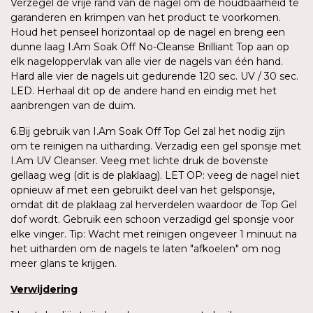
Verzegel de vrije rand van de nagel om de houdbaarheid te
garanderen en krimpen van het product te voorkomen.
Houd het penseel horizontaal op de nagel en breng een
dunne laag I.Am Soak Off No-Cleanse Brilliant Top aan op
elk nageloppervlak van alle vier de nagels van één hand.
Hard alle vier de nagels uit gedurende 120 sec. UV / 30 sec.
LED. Herhaal dit op de andere hand en eindig met het
aanbrengen van de duim.
6.Bij gebruik van I.Am Soak Off Top Gel zal het nodig zijn
om te reinigen na uitharding. Verzadig een gel sponsje met
I.Am UV Cleanser. Veeg met lichte druk de bovenste
gellaag weg (dit is de plaklaag). LET OP: veeg de nagel niet
opnieuw af met een gebruikt deel van het gelsponsje,
omdat dit de plaklaag zal herverdelen waardoor de Top Gel
dof wordt. Gebruik een schoon verzadigd gel sponsje voor
elke vinger. Tip: Wacht met reinigen ongeveer 1 minuut na
het uitharden om de nagels te laten "afkoelen" om nog
meer glans te krijgen.
Verwijdering