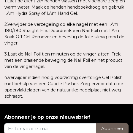
1.Laat de cliënt zijn handen wassen met vloeibare zeep en
warm water. Maak de handen handdoekdroog en gebruik
I.Am Hydra Spray of I.Am Hand Gel.
2.Verwijder de verzegeling op elke nagel met een I.Am
180/180 Straight File. Doordrenk een Nail Foil met I.Am
Soak Off Gel Remover en bevestig de folie stevig rond de
vinger.
3.Laat de Nail Foil tien minuten op de vinger zitten. Trek
met een draaiende beweging de Nail Foil en het product
van de vingernagel.
4.Verwijder indien nodig voorzichtig overtollige Gel Polish
met behulp van een Cuticle Pusher. Zorg ervoor dat u de
oppervlaktelagen van de natuurlijke nagelplaat niet weg
schraapt.
Abonneer je op onze nieuwsbrief
Abonneer