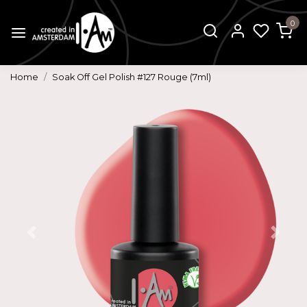
0
Home
Soak Off Gel Polish #127 Rouge (7ml)
Vorige
Volg