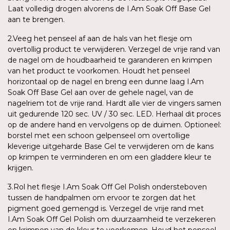
Laat volledig drogen alvorens de I.Am Soak Off Base Gel
aan te brengen.
2.Veeg het penseel af aan de hals van het flesje om
overtollig product te verwijderen. Verzegel de vrije rand van
de nagel om de houdbaarheid te garanderen en krimpen
van het product te voorkomen. Houdt het penseel
horizontaal op de nagel en breng een dunne laag I.Am
Soak Off Base Gel aan over de gehele nagel, van de
nagelriem tot de vrije rand. Hardt alle vier de vingers samen
uit gedurende 120 sec. UV / 30 sec. LED. Herhaal dit proces
op de andere hand en vervolgens op de duimen. Optioneel:
borstel met een schoon gelpenseel om overtollige
kleverige uitgeharde Base Gel te verwijderen om de kans
op krimpen te verminderen en om een gladdere kleur te
krijgen.
3.Rol het flesje I.Am Soak Off Gel Polish ondersteboven
tussen de handpalmen om ervoor te zorgen dat het
pigment goed gemengd is. Verzegel de vrije rand met
I.Am Soak Off Gel Polish om duurzaamheid te verzekeren
en krimpen van de kleur te voorkomen. Houd het penseel