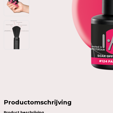
Productomschrijving
Product
beschrijving