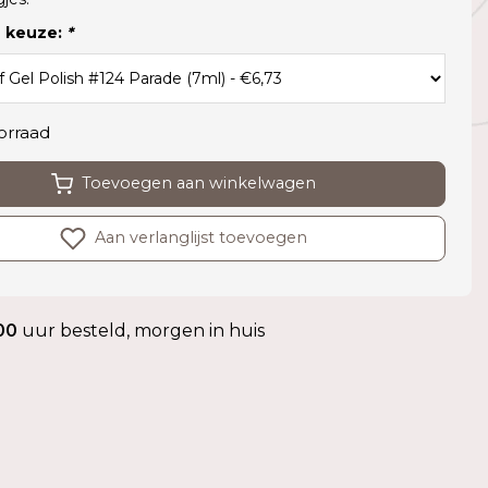
 keuze:
*
orraad
Toevoegen aan winkelwagen
Aan verlanglijst toevoegen
00
uur besteld, morgen in huis