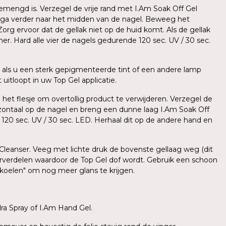
mengd is. Verzegel de vrije rand met I.Am Soak Off Gel
 ga verder naar het midden van de nagel. Beweeg het
org ervoor dat de gellak niet op de huid komt. Als de gellak
er. Hard alle vier de nagels gedurende 120 sec. UV / 30 sec.
als u een sterk gepigmenteerde tint of een andere lamp
uitloopt in uw Top Gel applicatie.
 het flesje om overtollig product te verwijderen. Verzegel de
zontaal op de nagel en breng een dunne laag I.Am Soak Off
e 120 sec. UV / 30 sec. LED. Herhaal dit op de andere hand en
 Cleanser. Veeg met lichte druk de bovenste gellaag weg (dit
herverdelen waardoor de Top Gel dof wordt. Gebruik een schoon
fkoelen" om nog meer glans te krijgen.
a Spray of I.Am Hand Gel.