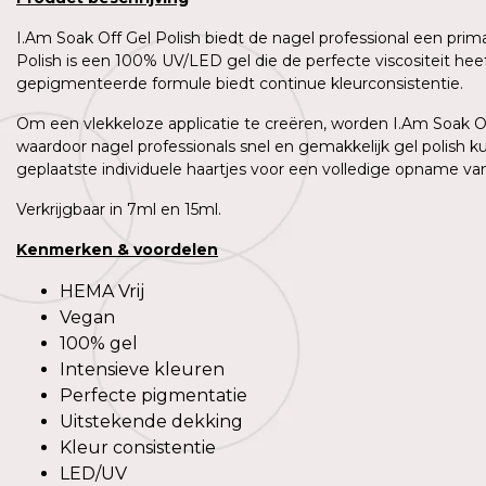
I.Am Soak Off Gel Polish biedt de nagel professional een prim
Polish is een 100% UV/LED gel die de perfecte viscositeit h
gepigmenteerde formule biedt continue kleurconsistentie.
Om een vlekkeloze applicatie te creëren, worden I.Am Soak Off
waardoor nagel professionals snel en gemakkelijk gel polish 
geplaatste individuele haartjes voor een volledige opname van 
Verkrijgbaar in 7ml en 15ml.
Kenmerken
&
voordelen
HEMA Vrij
Vegan
100% gel
Intensieve kleuren
Perfecte pigmentatie
Uitstekende dekking
Kleur consistentie
LED/UV