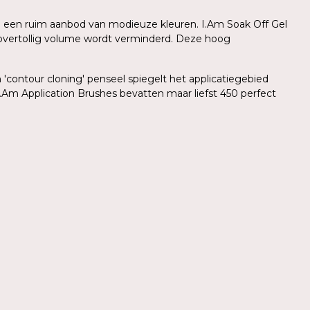
 in een ruim aanbod van modieuze kleuren. I.Am Soak Off Gel
r overtollig volume wordt verminderd. Deze hoog
'contour cloning' penseel spiegelt het applicatiegebied
.Am Application Brushes bevatten maar liefst 450 perfect