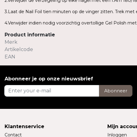
2.Verwijder de verzegeling op elke nagel met een I.Am 180/180
3.Laat de Nail Foil tien minuten op de vinger zitten. Trek me
4.Verwijder indien nodig voorzichtig overtollige Gel Polish me
Product informatie
Merk
Artikelcode
EAN
Abonneer je op onze nieuwsbrief
Abonneer
Klantenservice
Mijn accou
Contact
Inloggen