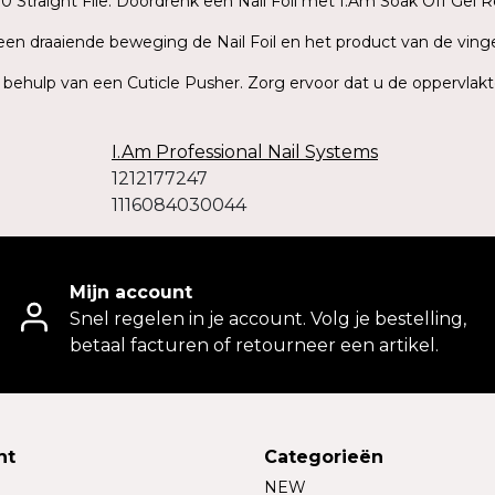
 Straight File. Doordrenk een Nail Foil met I.Am Soak Off Gel R
t een draaiende beweging de Nail Foil en het product van de ving
t behulp van een Cuticle Pusher. Zorg ervoor dat u de oppervlakt
I.Am Professional Nail Systems
1212177247
1116084030044
Mijn account
Snel regelen in je account. Volg je bestelling,
betaal facturen of retourneer een artikel.
nt
Categorieën
NEW