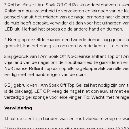
3.Rol het flesje I.Am Soak Off Gel Polish ondersteboven tus
Polish om duurzaamheid te verzekeren en krimpen van de kle
penseel vanuit het midden van de nagel omhoog naar de proxima
de huid heeft geraakt, verwijder dit dan voor het uitharden v
LED uit. Herhaal het proces op de andere hand en duimen.
4.Breng op dezelfde manier een tweede dunne laag gelpolish
gebruikt, kan het nodig zijn om een tweede keer uit te harden o
5.Bij gebruik van I.Am Soak Off No-Cleanse Brilliant Top of I.
vrije rand van de nagel om de houdbaarheid te garanderen e
No-Cleanse Brilliant Top aan op elk nageloppervlak van alle vi
eindig met het aanbrengen van de duim.
6.Bij gebruik van I.Am Soak Off Top Gel zal het nodig zijn om
is de plaklaag). LET OP: veeg de nagel niet opnieuw af met e
verzadigd gel sponsje voor elke vinger. Tip: Wacht met reini
Verwijdering
1.Laat de cliënt zijn handen wassen met vloeibare zeep en 