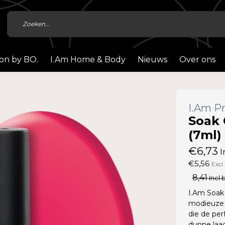
ion by BO.
I.Am Home & Body
Nieuws
Over ons
I.Am Pr
Soak 
(7ml)
€6,73
I
€5,56
Excl
8,41
Incl 
I.Am Soak 
modieuze 
die de per
dunne laag