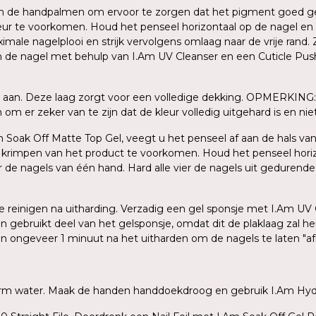
sen de handpalmen om ervoor te zorgen dat het pigment goed ge
ur te voorkomen. Houd het penseel horizontaal op de nagel en
le nagelplooi en strijk vervolgens omlaag naar de vrije rand. Z
an de nagel met behulp van I.Am UV Cleanser en een Cuticle Push
 aan. Deze laag zorgt voor een volledige dekking. OPMERKING: 
m er zeker van te zijn dat de kleur volledig uitgehard is en niet 
Am Soak Off Matte Top Gel, veegt u het penseel af aan de hals van
n krimpen van het product te voorkomen. Houd het penseel hori
er de nagels van één hand. Hard alle vier de nagels uit gedurend
 te reinigen na uitharding. Verzadig een gel sponsje met I.Am UV
en gebruikt deel van het gelsponsje, omdat dit de plaklaag zal 
gen ongeveer 1 minuut na het uitharden om de nagels te laten "a
warm water. Maak de handen handdoekdroog en gebruik I.Am Hydr