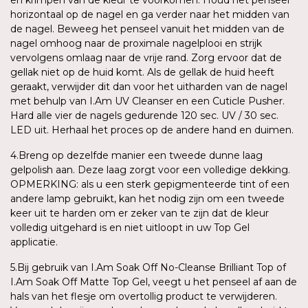
horizontaal op de nagel en ga verder naar het midden van
de nagel. Beweeg het penseel vanuit het midden van de
nagel omhoog naar de proximale nagelplooi en strijk
vervolgens omlaag naar de vrije rand. Zorg ervoor dat de
gellak niet op de huid komt. Als de gellak de huid heeft
geraakt, verwijder dit dan voor het uitharden van de nagel
met behulp van I.Am UV Cleanser en een Cuticle Pusher.
Hard alle vier de nagels gedurende 120 sec. UV / 30 sec.
LED uit. Herhaal het proces op de andere hand en duimen.
4.Breng op dezelfde manier een tweede dunne laag
gelpolish aan. Deze laag zorgt voor een volledige dekking.
OPMERKING: als u een sterk gepigmenteerde tint of een
andere lamp gebruikt, kan het nodig zijn om een tweede
keer uit te harden om er zeker van te zijn dat de kleur
volledig uitgehard is en niet uitloopt in uw Top Gel
applicatie.
5.Bij gebruik van I.Am Soak Off No-Cleanse Brilliant Top of
I.Am Soak Off Matte Top Gel, veegt u het penseel af aan de
hals van het flesje om overtollig product te verwijderen.