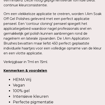
verminderd. Deze hoog gepigmenteerde formule biedt
continue kleurconsistentie.
Om een vlekkeloze applicatie te creëren, worden I.Am Soak
Off Gel Polishes geleverd met een perfect applicatie
penseel. Een 'contour cloning' penseel spiegelt het
applicatiegebied waardoor nagel professionals snel en
gemakkelijk gel polish kunnen aanbrengen rond de
nagelriem en laterale zijwanden. De I.Am Application
Brushes bevatten maar liefst 450 perfect geplaatste
individuele haartjes voor een volledige opname van de kleur
en een vlotte applicatie.
Verkrijgbaar in 7ml en 15ml.
Kenmerken
&
voordelen
HEMA Vrij
Vegan
100% gel
Intensieve kleuren
Perfecte pigmentatie