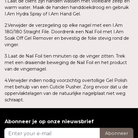
1.Laat de cliënt zijn handen wassen met vloeibare zeep en
warm water. Maak de handen handdoekdroog en gebruik
I.Am Hydra Spray of I.Am Hand Gel.
2.Verwijder de verzegeling op elke nagel met een I.Am
180/180 Straight File. Doordrenk een Nail Foil met I.Am
Soak Off Gel Remover en bevestig de folie stevig rond de
vinger.
3.Laat de Nail Foil tien minuten op de vinger zitten. Trek
met een draaiende beweging de Nail Foil en het product
van de vingernagel.
4.Verwijder indien nodig voorzichtig overtollige Gel Polish
met behulp van een Cuticle Pusher. Zorg ervoor dat u de
oppervlaktelagen van de natuurlijke nagelplaat niet weg
schraapt.
Abonneer je op onze nieuwsbrief
Abonneer