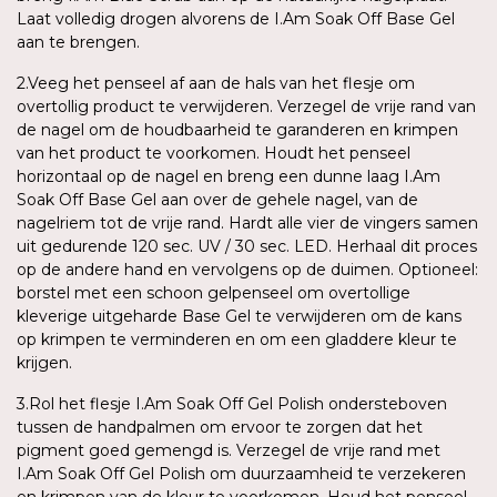
Laat volledig drogen alvorens de I.Am Soak Off Base Gel
aan te brengen.
2.Veeg het penseel af aan de hals van het flesje om
overtollig product te verwijderen. Verzegel de vrije rand van
de nagel om de houdbaarheid te garanderen en krimpen
van het product te voorkomen. Houdt het penseel
horizontaal op de nagel en breng een dunne laag I.Am
Soak Off Base Gel aan over de gehele nagel, van de
nagelriem tot de vrije rand. Hardt alle vier de vingers samen
uit gedurende 120 sec. UV / 30 sec. LED. Herhaal dit proces
op de andere hand en vervolgens op de duimen. Optioneel:
borstel met een schoon gelpenseel om overtollige
kleverige uitgeharde Base Gel te verwijderen om de kans
op krimpen te verminderen en om een gladdere kleur te
krijgen.
3.Rol het flesje I.Am Soak Off Gel Polish ondersteboven
tussen de handpalmen om ervoor te zorgen dat het
pigment goed gemengd is. Verzegel de vrije rand met
I.Am Soak Off Gel Polish om duurzaamheid te verzekeren
en krimpen van de kleur te voorkomen. Houd het penseel