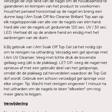
Verzegel de vrije rand van de nagel om de houdbaarheid te
garanderen en krimpen van het product te voorkomen.
Houd het penseel horizontaal op de nagel en breng een
dunne laag I.Am Soak Off No-Cleanse Brilliant Top aan op
elk nageloppervlak van alle vier de nagels van één hand.
Hard alle vier de nagels uit gedurende 120 sec. UV / 30 sec.
LED. Herhaal dit op de andere hand en eindig met het
aanbrengen van de duim.
6.Bij gebruik van I.Am Soak Off Top Gel zal het nodig zijn
om te reinigen na uitharding. Verzadig een gel sponsje met
I.Am UV Cleanser. Veeg met lichte druk de bovenste
gellaag weg (dit is de plaklaag). LET OP: veeg de nagel niet
opnieuw af met een gebruikt deel van het gelsponsje,
omdat dit de plaklaag zal herverdelen waardoor de Top Gel
dof wordt. Gebruik een schoon verzadigd gel sponsje voor
elke vinger. Tip: Wacht met reinigen ongeveer 1 minuut na
het uitharden om de nagels te laten "afkoelen" om nog
meer glans te krijgen.
Verwijdering