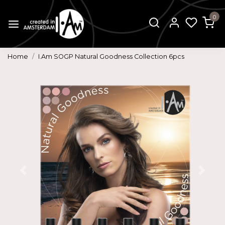
0
Home
I.Am SOGP Natural Goodness Collection 6pcs
Vorige
Volg