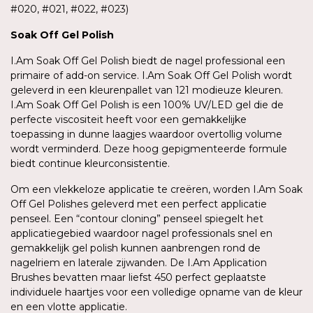
#020, #021, #022, #023)
Soak
Off Gel
Polish
I.Am Soak Off Gel Polish biedt de nagel professional een
primaire of add-on service. I.Am Soak Off Gel Polish wordt
geleverd in een kleurenpallet van 121 modieuze kleuren.
I.Am Soak Off Gel Polish is een 100% UV/LED gel die de
perfecte viscositeit heeft voor een gemakkelijke
toepassing in dunne laagjes waardoor overtollig volume
wordt verminderd. Deze hoog gepigmenteerde formule
biedt continue kleurconsistentie.
Om een vlekkeloze applicatie te creëren, worden I.Am Soak
Off Gel Polishes geleverd met een perfect applicatie
penseel. Een “contour cloning” penseel spiegelt het
applicatiegebied waardoor nagel professionals snel en
gemakkelijk gel polish kunnen aanbrengen rond de
nagelriem en laterale zijwanden. De I.Am Application
Brushes bevatten maar liefst 450 perfect geplaatste
individuele haartjes voor een volledige opname van de kleur
en een vlotte applicatie.