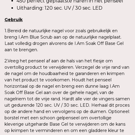
450 perfect geplaatste haren in het penseel
Uitharding: 120 sec. UV / 30 sec. LED
Gebruik
1.Bereid de natuurlijke nagel voor zoals gebruikelijk en
breng I.Am Blue Scrub aan op de natuurlijke nagelplaat.
Laat volledig drogen alvorens de I.Am Soak Off Base Gel
aan te brengen.
2.Veeg het penseel af aan de hals van het flesje om
overtollig product te verwijderen. Verzegel de vrije rand van
de nagel om de houdbaarheid te garanderen en krimpen
van het product te voorkomen. Houdt het penseel
horizontaal op de nagel en breng een dunne laag I.Am
Soak Off Base Gel aan over de gehele nagel, van de
nagelriem tot de vrije rand. Hardt alle vier de vingers samen
uit gedurende 120 sec. UV / 30 sec. LED. Herhaal dit proces
op de andere hand en vervolgens op de duimen. Optioneel:
borstel met een schoon gelpenseel om overtollige
kleverige uitgeharde Base Gel te verwijderen om de kans
op krimpen te verminderen en om een gladdere kleur te