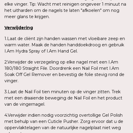
elke vinger. Tip: Wacht met reinigen ongeveer 1 minuut na
het uitharden om de nagels te laten "afkoelen" om nog
meer glans te krijgen.
Verwijdering
1.Laat de cliënt zijn handen wassen met vloeibare zeep en
warm water. Maak de handen handdoekdroog en gebruik
I.Am Hydra Spray of I.Am Hand Gel.
2.Verwijder de verzegeling op elke nagel met een I.Am
180/180 Straight File. Doordrenk een Nail Foil met I.Am
Soak Off Gel Remover en bevestig de folie stevig rond de
vinger.
3.Laat de Nail Foil tien minuten op de vinger zitten. Trek
met een draaiende beweging de Nail Foil en het product
van de vingernagel.
4.Verwijder indien nodig voorzichtig overtollige Gel Polish
met behulp van een Cuticle Pusher. Zorg ervoor dat u de
oppervlaktelagen van de natuurlijke nagelplaat niet weg