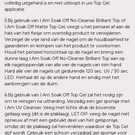
volledig uitgehard is en niet uitloopt in uw Top Gel
applicatie.
5.Bij gebruik van I.Am Soak Off No-Cleanse Brilliant Top of
I.Am Soak Off Matte Top Gel, veegt u het penseel af aan de
hals van het flesje om overtollig product te verwijderen.
Verzegel de vrije rand van de nagel om de houdbaarheid te
garanderen en krimpen van het product te voorkomen.
Houd het penseel horizontaal op de nagel en breng een
dunne laag I.Am Soak Off No-Cleanse Brilliant Top aan op
elk nageloppervlak van alle vier de nagels van één hand.
Hard alle vier de nagels uit gedurende 120 sec. UV / 30 sec.
LED. Herhaal dit op de andere hand en eindig met het
aanbrengen van de duim.
6.Bij gebruik van I.Am Soak Off Top Gel zal het nodig zijn
om te reinigen na uitharding. Verzadig een gel sponsje met
I.Am UV Cleanser. Veeg met lichte druk de bovenste
gellaag weg (dit is de plaklaag). LET OP: veeg de nagel niet
opnieuw af met een gebruikt deel van het gelsponsje,
omdat dit de plaklaag zal herverdelen waardoor de Top Gel
dof wordt. Gebruik een schoon verzadigd gel sponsje voor