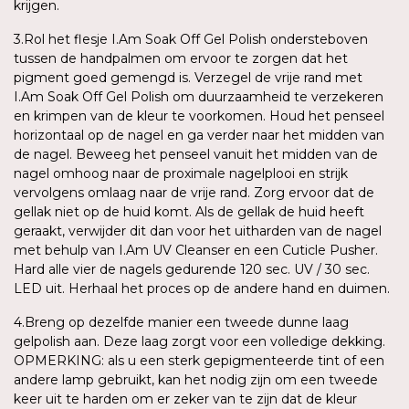
krijgen.
3.Rol het flesje I.Am Soak Off Gel Polish ondersteboven
tussen de handpalmen om ervoor te zorgen dat het
pigment goed gemengd is. Verzegel de vrije rand met
I.Am Soak Off Gel Polish om duurzaamheid te verzekeren
en krimpen van de kleur te voorkomen. Houd het penseel
horizontaal op de nagel en ga verder naar het midden van
de nagel. Beweeg het penseel vanuit het midden van de
nagel omhoog naar de proximale nagelplooi en strijk
vervolgens omlaag naar de vrije rand. Zorg ervoor dat de
gellak niet op de huid komt. Als de gellak de huid heeft
geraakt, verwijder dit dan voor het uitharden van de nagel
met behulp van I.Am UV Cleanser en een Cuticle Pusher.
Hard alle vier de nagels gedurende 120 sec. UV / 30 sec.
LED uit. Herhaal het proces op de andere hand en duimen.
4.Breng op dezelfde manier een tweede dunne laag
gelpolish aan. Deze laag zorgt voor een volledige dekking.
OPMERKING: als u een sterk gepigmenteerde tint of een
andere lamp gebruikt, kan het nodig zijn om een tweede
keer uit te harden om er zeker van te zijn dat de kleur