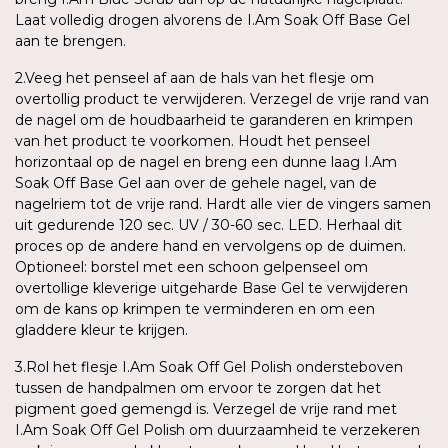
Laat volledig drogen alvorens de I.Am Soak Off Base Gel
aan te brengen.
2.Veeg het penseel af aan de hals van het flesje om
overtollig product te verwijderen. Verzegel de vrije rand van
de nagel om de houdbaarheid te garanderen en krimpen
van het product te voorkomen. Houdt het penseel
horizontaal op de nagel en breng een dunne laag I.Am
Soak Off Base Gel aan over de gehele nagel, van de
nagelriem tot de vrije rand. Hardt alle vier de vingers samen
uit gedurende 120 sec. UV / 30-60 sec. LED. Herhaal dit
proces op de andere hand en vervolgens op de duimen.
Optioneel: borstel met een schoon gelpenseel om
overtollige kleverige uitgeharde Base Gel te verwijderen
om de kans op krimpen te verminderen en om een
gladdere kleur te krijgen.
3.Rol het flesje I.Am Soak Off Gel Polish ondersteboven
tussen de handpalmen om ervoor te zorgen dat het
pigment goed gemengd is. Verzegel de vrije rand met
I.Am Soak Off Gel Polish om duurzaamheid te verzekeren