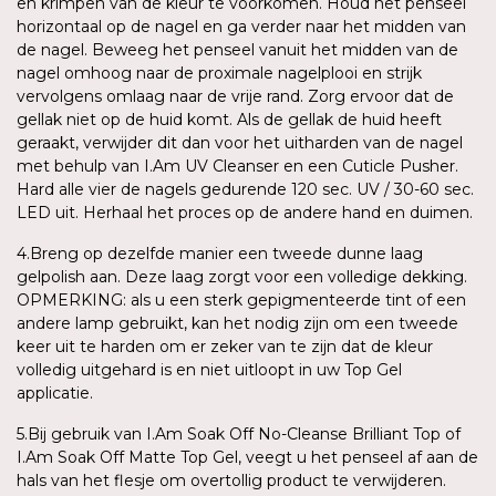
en krimpen van de kleur te voorkomen. Houd het penseel
horizontaal op de nagel en ga verder naar het midden van
de nagel. Beweeg het penseel vanuit het midden van de
nagel omhoog naar de proximale nagelplooi en strijk
vervolgens omlaag naar de vrije rand. Zorg ervoor dat de
gellak niet op de huid komt. Als de gellak de huid heeft
geraakt, verwijder dit dan voor het uitharden van de nagel
met behulp van I.Am UV Cleanser en een Cuticle Pusher.
Hard alle vier de nagels gedurende 120 sec. UV / 30-60 sec.
LED uit. Herhaal het proces op de andere hand en duimen.
4.Breng op dezelfde manier een tweede dunne laag
gelpolish aan. Deze laag zorgt voor een volledige dekking.
OPMERKING: als u een sterk gepigmenteerde tint of een
andere lamp gebruikt, kan het nodig zijn om een tweede
keer uit te harden om er zeker van te zijn dat de kleur
volledig uitgehard is en niet uitloopt in uw Top Gel
applicatie.
5.Bij gebruik van I.Am Soak Off No-Cleanse Brilliant Top of
I.Am Soak Off Matte Top Gel, veegt u het penseel af aan de
hals van het flesje om overtollig product te verwijderen.