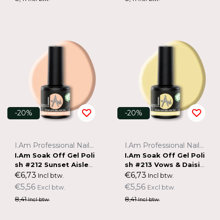
-20%
-20%
I.Am Professional Nail Systems
I.Am Professional Nail Systems
I.Am Soak Off Gel Poli
I.Am Soak Off Gel Poli
sh #212 Sunset Aisle
sh #213 Vows & Daisie
(7ml)
s (7ml)
€6,73
€6,73
Incl btw.
Incl btw.
€5,56
€5,56
Excl btw.
Excl btw.
8,41
8,41
Incl btw.
Incl btw.