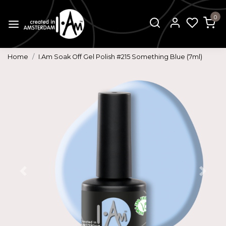
0
Home
I.Am Soak Off Gel Polish #215 Something Blue (7ml)
Vorige
Volg