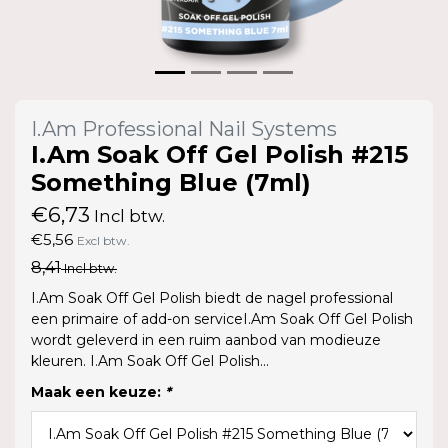
I.Am Professional Nail Systems
I.Am Soak Off Gel Polish #215
Something Blue (7ml)
€6,73
Incl btw.
€5,56
Excl btw.
8,41
Incl btw.
I.Am Soak Off Gel Polish biedt de nagel professional
een primaire of add-on serviceI.Am Soak Off Gel Polish
wordt geleverd in een ruim aanbod van modieuze
kleuren. I.Am Soak Off Gel Polish...
Maak een keuze:
*