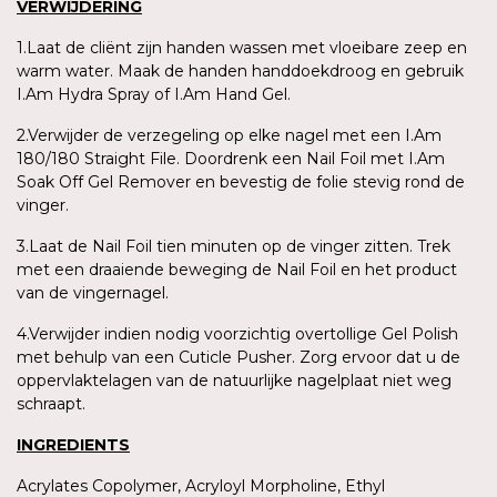
VERWIJDERING
1.Laat de cliënt zijn handen wassen met vloeibare zeep en
warm water. Maak de handen handdoekdroog en gebruik
I.Am Hydra Spray of I.Am Hand Gel.
2.Verwijder de verzegeling op elke nagel met een I.Am
180/180 Straight File. Doordrenk een Nail Foil met I.Am
Soak Off Gel Remover en bevestig de folie stevig rond de
vinger.
3.Laat de Nail Foil tien minuten op de vinger zitten. Trek
met een draaiende beweging de Nail Foil en het product
van de vingernagel.
4.Verwijder indien nodig voorzichtig overtollige Gel Polish
met behulp van een Cuticle Pusher. Zorg ervoor dat u de
oppervlaktelagen van de natuurlijke nagelplaat niet weg
schraapt.
INGREDIENTS
Acrylates Copolymer, Acryloyl Morpholine, Ethyl