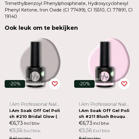
Trimethylbenzoyl Phenylphosphinate, Hydroxycyclohexyl
Phenyl Ketone, Iron Oxide (CI 77499), CI 15510, CI 77891, CI
19140
Ook leuk om te bekijken
-20%
-20%
I.Am Professional Nail Systems
I.Am Professional Nail Systems
I.Am Soak Off Gel Poli
I.Am Soak Off Gel Poli
sh #210 Bridal Glow (7
sh #211 Blush Bouque
ml)
t (7ml)
€6,73
€6,73
Incl btw.
Incl btw.
€5,56
€5,56
Excl btw.
Excl btw.
8,41
8,41
Incl btw.
Incl btw.