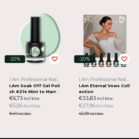
-20%
-20%
I.Am Professional Nail Systems
I.Am Professional Nail Systems
I.Am Soak Off Gel Poli
I.Am Eternal Vows Coll
sh #214 Mint to Marry
ection
(7ml)
€6,73
€33,83
Incl btw.
Incl btw.
€5,56
€27,96
Excl btw.
Excl btw.
8,41
42,29
Incl btw.
Incl btw.