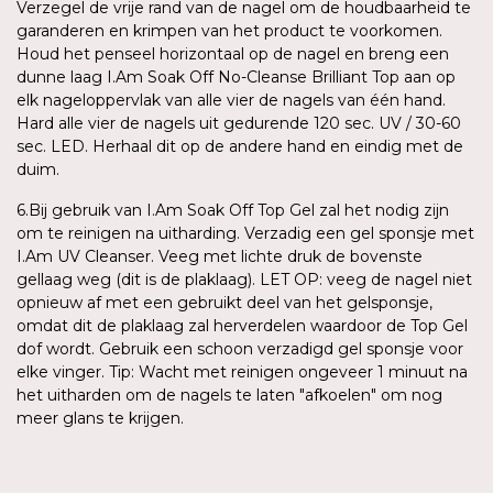
Verzegel de vrije rand van de nagel om de houdbaarheid te
garanderen en krimpen van het product te voorkomen.
Houd het penseel horizontaal op de nagel en breng een
dunne laag I.Am Soak Off No-Cleanse Brilliant Top aan op
elk nageloppervlak van alle vier de nagels van één hand.
Hard alle vier de nagels uit gedurende 120 sec. UV / 30-60
sec. LED. Herhaal dit op de andere hand en eindig met de
duim.
6.Bij gebruik van I.Am Soak Off Top Gel zal het nodig zijn
om te reinigen na uitharding. Verzadig een gel sponsje met
I.Am UV Cleanser. Veeg met lichte druk de bovenste
gellaag weg (dit is de plaklaag). LET OP: veeg de nagel niet
opnieuw af met een gebruikt deel van het gelsponsje,
omdat dit de plaklaag zal herverdelen waardoor de Top Gel
dof wordt. Gebruik een schoon verzadigd gel sponsje voor
elke vinger. Tip: Wacht met reinigen ongeveer 1 minuut na
het uitharden om de nagels te laten "afkoelen" om nog
meer glans te krijgen.