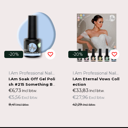
-20%
-20%
I.Am Professional Nail Systems
I.Am Professional Nail Systems
I.Am Soak Off Gel Poli
I.Am Eternal Vows Coll
sh #215 Something Bl
ection
ue (7ml)
€6,73
€33,83
Incl btw.
Incl btw.
€5,56
€27,96
Excl btw.
Excl btw.
8,41
42,29
Incl btw.
Incl btw.