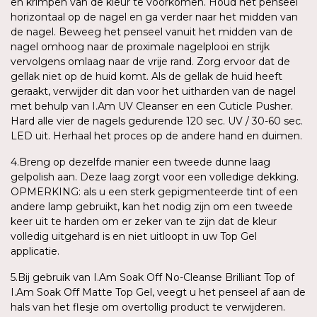
en krimpen van de kleur te voorkomen. Houd het penseel
horizontaal op de nagel en ga verder naar het midden van
de nagel. Beweeg het penseel vanuit het midden van de
nagel omhoog naar de proximale nagelplooi en strijk
vervolgens omlaag naar de vrije rand. Zorg ervoor dat de
gellak niet op de huid komt. Als de gellak de huid heeft
geraakt, verwijder dit dan voor het uitharden van de nagel
met behulp van I.Am UV Cleanser en een Cuticle Pusher.
Hard alle vier de nagels gedurende 120 sec. UV / 30-60 sec.
LED uit. Herhaal het proces op de andere hand en duimen.
4.Breng op dezelfde manier een tweede dunne laag
gelpolish aan. Deze laag zorgt voor een volledige dekking.
OPMERKING: als u een sterk gepigmenteerde tint of een
andere lamp gebruikt, kan het nodig zijn om een tweede
keer uit te harden om er zeker van te zijn dat de kleur
volledig uitgehard is en niet uitloopt in uw Top Gel
applicatie.
5.Bij gebruik van I.Am Soak Off No-Cleanse Brilliant Top of
I.Am Soak Off Matte Top Gel, veegt u het penseel af aan de
hals van het flesje om overtollig product te verwijderen.