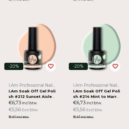
-20%
-20%
I.Am Professional Nail Systems
I.Am Professional Nail Systems
I.Am Soak Off Gel Poli
I.Am Soak Off Gel Poli
sh #212 Sunset Aisle
sh #214 Mint to Marry
(7ml)
(7ml)
€6,73
€6,73
Incl btw.
Incl btw.
€5,56
€5,56
Excl btw.
Excl btw.
8,41
8,41
Incl btw.
Incl btw.