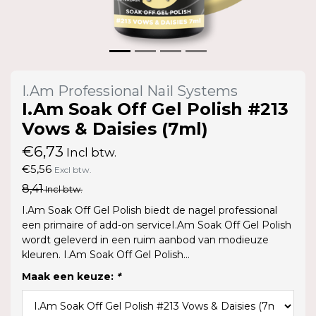
I.Am Professional Nail Systems
I.Am Soak Off Gel Polish #213
Vows & Daisies (7ml)
€6,73
Incl btw.
€5,56
Excl btw.
8,41
Incl btw.
I.Am Soak Off Gel Polish biedt de nagel professional
een primaire of add-on serviceI.Am Soak Off Gel Polish
wordt geleverd in een ruim aanbod van modieuze
kleuren. I.Am Soak Off Gel Polish...
Maak een keuze:
*