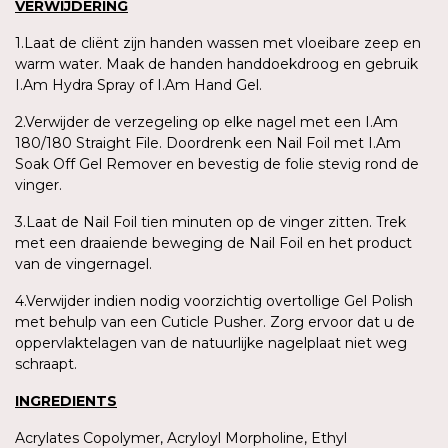
VERWIJDERING
1.Laat de cliënt zijn handen wassen met vloeibare zeep en
warm water. Maak de handen handdoekdroog en gebruik
I.Am Hydra Spray of I.Am Hand Gel.
2.Verwijder de verzegeling op elke nagel met een I.Am
180/180 Straight File. Doordrenk een Nail Foil met I.Am
Soak Off Gel Remover en bevestig de folie stevig rond de
vinger.
3.Laat de Nail Foil tien minuten op de vinger zitten. Trek
met een draaiende beweging de Nail Foil en het product
van de vingernagel.
4.Verwijder indien nodig voorzichtig overtollige Gel Polish
met behulp van een Cuticle Pusher. Zorg ervoor dat u de
oppervlaktelagen van de natuurlijke nagelplaat niet weg
schraapt.
INGREDIENTS
Acrylates Copolymer, Acryloyl Morpholine, Ethyl