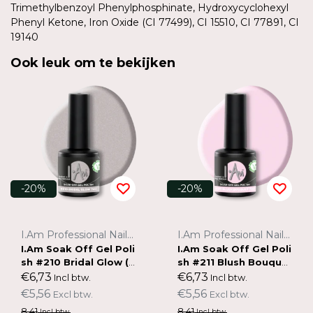
Trimethylbenzoyl Phenylphosphinate, Hydroxycyclohexyl
Phenyl Ketone, Iron Oxide (CI 77499), CI 15510, CI 77891, CI
19140
Ook leuk om te bekijken
-20%
-20%
I.Am Professional Nail Systems
I.Am Professional Nail Systems
I.Am Soak Off Gel Poli
I.Am Soak Off Gel Poli
sh #210 Bridal Glow (7
sh #211 Blush Bouque
ml)
t (7ml)
€6,73
€6,73
Incl btw.
Incl btw.
€5,56
€5,56
Excl btw.
Excl btw.
8,41
8,41
Incl btw.
Incl btw.