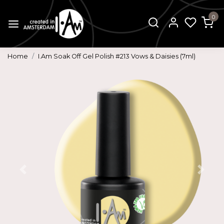
0
Home
I.Am Soak Off Gel Polish #213 Vows & Daisies (7ml)
Vorige
Volg