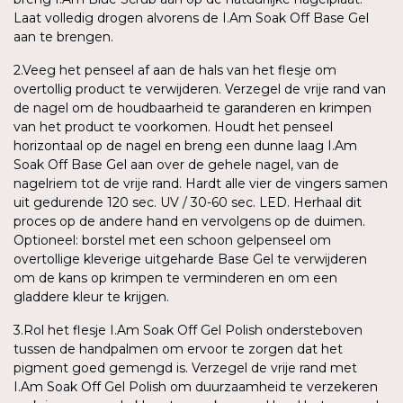
Laat volledig drogen alvorens de I.Am Soak Off Base Gel
aan te brengen.
2.Veeg het penseel af aan de hals van het flesje om
overtollig product te verwijderen. Verzegel de vrije rand van
de nagel om de houdbaarheid te garanderen en krimpen
van het product te voorkomen. Houdt het penseel
horizontaal op de nagel en breng een dunne laag I.Am
Soak Off Base Gel aan over de gehele nagel, van de
nagelriem tot de vrije rand. Hardt alle vier de vingers samen
uit gedurende 120 sec. UV / 30-60 sec. LED. Herhaal dit
proces op de andere hand en vervolgens op de duimen.
Optioneel: borstel met een schoon gelpenseel om
overtollige kleverige uitgeharde Base Gel te verwijderen
om de kans op krimpen te verminderen en om een
gladdere kleur te krijgen.
3.Rol het flesje I.Am Soak Off Gel Polish ondersteboven
tussen de handpalmen om ervoor te zorgen dat het
pigment goed gemengd is. Verzegel de vrije rand met
I.Am Soak Off Gel Polish om duurzaamheid te verzekeren