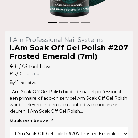
I.Am Professional Nail Systems
I.Am Soak Off Gel Polish #207
Frosted Emerald (7ml)
€6,73
Incl btw.
€5,56
Excl btw.
8,41
Incl btw.
I.Am Soak Off Gel Polish biedt de nagel professional
een primaire of add-on serviceI.Am Soak Off Gel Polish
wordt geleverd in een ruim aanbod van modieuze
kleuren. I.Am Soak Off Gel Polish...
Maak een keuze:
*