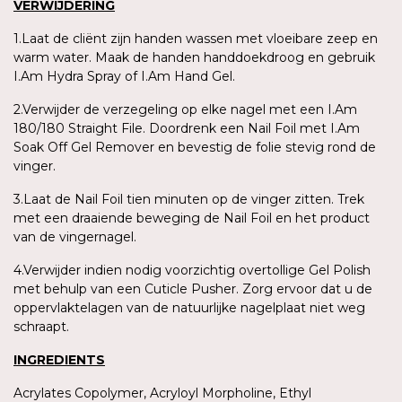
VERWIJDERING
1.Laat de cliënt zijn handen wassen met vloeibare zeep en
warm water. Maak de handen handdoekdroog en gebruik
I.Am Hydra Spray of I.Am Hand Gel.
2.Verwijder de verzegeling op elke nagel met een I.Am
180/180 Straight File. Doordrenk een Nail Foil met I.Am
Soak Off Gel Remover en bevestig de folie stevig rond de
vinger.
3.Laat de Nail Foil tien minuten op de vinger zitten. Trek
met een draaiende beweging de Nail Foil en het product
van de vingernagel.
4.Verwijder indien nodig voorzichtig overtollige Gel Polish
met behulp van een Cuticle Pusher. Zorg ervoor dat u de
oppervlaktelagen van de natuurlijke nagelplaat niet weg
schraapt.
INGREDIENTS
Acrylates Copolymer, Acryloyl Morpholine, Ethyl