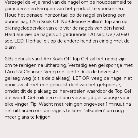
Verzegel de vrije rand van de nagel om de houdbaarheid te
garanderen en krimpen van het product te voorkomen.
Houd het penseel horizontaal op de nagel en breng een
dunne laag I.Am Soak Off No-Cleanse Brilliant Top aan op
elk nageloppervlak van alle vier de nagels van één hand.
Hard alle vier de nagels uit gedurende 120 sec. UV / 30-60
sec. LED. Herhaal dit op de andere hand en eindig met de
duim.
6.Bij gebruik van I.Am Soak Off Top Gel zal het nodig zijn
om te reinigen na uitharding. Verzadig een gel sponsje met
I.Am UV Cleanser. Veeg met lichte druk de bovenste
gellaag weg (dit is de plaklaag). LET OP: veeg de nagel niet
opnieuw af met een gebruikt deel van het gelsponsje,
omdat dit de plaklaag zal herverdelen waardoor de Top Gel
dof wordt. Gebruik een schoon verzadigd gel sponsje voor
elke vinger. Tip: Wacht met reinigen ongeveer 1 minuut na
het uitharden om de nagels te laten "afkoelen" om nog
meer glans te krijgen.