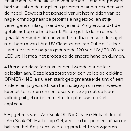
en krimpen van de kleur te voorkomen. Houd het penseel
horizontaal op de nagel en ga verder naar het midden van
de nagel. Beweeg het penseel vanuit het midden van de
nagel omhoog naar de proximale nagelplooi en strijk
vervolgens omlaag naar de vrije rand. Zorg ervoor dat de
gellak niet op de huid komt. Als de gellak de huid heeft
geraakt, verwijder dit dan voor het uitharden van de nagel
met behulp van I.Am UV Cleanser en een Cuticle Pusher.
Hard alle vier de nagels gedurende 120 sec. UV / 30-60 sec.
LED uit. Herhaal het proces op de andere hand en duimen.
4.Breng op dezelfde manier een tweede dunne laag
gelpolish aan. Deze laag zorgt voor een volledige dekking.
OPMERKING: als u een sterk gepigmenteerde tint of een
andere lamp gebruikt, kan het nodig zijn om een tweede
keer uit te harden om er zeker van te zijn dat de kleur
volledig uitgehard is en niet uitloopt in uw Top Gel
applicatie.
5.Bij gebruik van I.Am Soak Off No-Cleanse Brilliant Top of
I.Am Soak Off Matte Top Gel, veegt u het penseel af aan de
hals van het flesje om overtollig product te verwijderen.