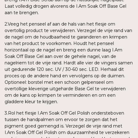
Laat volledig drogen alvorens de I.Am Soak Off Base Gel
aan te brengen.
2.Veeg het penseel af aan de hals van het flesje om
overtollig product te verwijderen. Verzegel de vrije rand van
de nagel om de houdbaarheid te garanderen en krimpen
van het product te voorkomen. Houdt het penseel
horizontaal op de nagel en breng een dunne laag I.Am
Soak Off Base Gel aan over de gehele nagel, van de
nagelriem tot de vrije rand. Hardt alle vier de vingers samen
uit gedurende 120 sec. UV / 30-60 sec. LED. Herhaal dit
proces op de andere hand en vervolgens op de duimen.
Optioneel: borstel met een schoon gelpenseel om
overtollige kleverige uitgeharde Base Gel te verwijderen
om de kans op krimpen te verminderen en om een
gladdere kleur te krijgen.
3.Rol het flesje I.Am Soak Off Gel Polish ondersteboven
tussen de handpalmen om ervoor te zorgen dat het
pigment goed gemengd is. Verzegel de vrije rand met
I.Am Soak Off Gel Polish om duurzaamheid te verzekeren