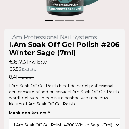
I.Am Professional Nail Systems
I.Am Soak Off Gel Polish #206
Winter Sage (7ml)
€6,73
Incl btw.
€5,56
Excl btw.
8,41
Incl btw.
I.Am Soak Off Gel Polish biedt de nagel professional
een primaire of add-on serviceI.Am Soak Off Gel Polish
wordt geleverd in een ruim aanbod van modieuze
kleuren. I.Am Soak Off Gel Polish...
Maak een keuze:
*