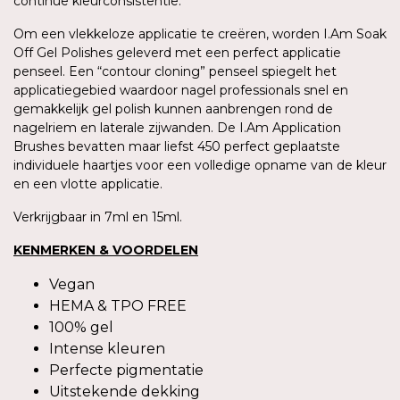
continue kleurconsistentie.
Om een vlekkeloze applicatie te creëren, worden I.Am Soak
Off Gel Polishes geleverd met een perfect applicatie
penseel. Een “contour cloning” penseel spiegelt het
applicatiegebied waardoor nagel professionals snel en
gemakkelijk gel polish kunnen aanbrengen rond de
nagelriem en laterale zijwanden. De I.Am Application
Brushes bevatten maar liefst 450 perfect geplaatste
individuele haartjes voor een volledige opname van de kleur
en een vlotte applicatie.
Verkrijgbaar in 7ml en 15ml.
KENMERKEN & VOORDELEN
Vegan
HEMA & TPO FREE
100% gel
Intense kleuren
Perfecte pigmentatie
Uitstekende dekking