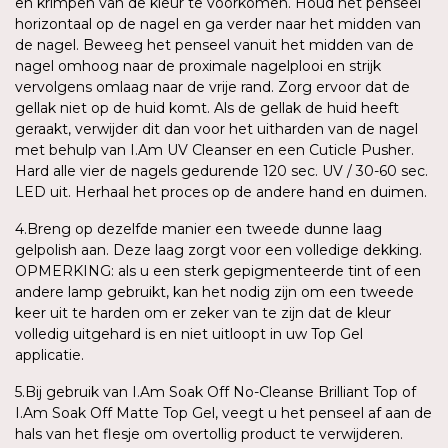
en krimpen van de kleur te voorkomen. Houd het penseel
horizontaal op de nagel en ga verder naar het midden van
de nagel. Beweeg het penseel vanuit het midden van de
nagel omhoog naar de proximale nagelplooi en strijk
vervolgens omlaag naar de vrije rand. Zorg ervoor dat de
gellak niet op de huid komt. Als de gellak de huid heeft
geraakt, verwijder dit dan voor het uitharden van de nagel
met behulp van I.Am UV Cleanser en een Cuticle Pusher.
Hard alle vier de nagels gedurende 120 sec. UV / 30-60 sec.
LED uit. Herhaal het proces op de andere hand en duimen.
4.Breng op dezelfde manier een tweede dunne laag
gelpolish aan. Deze laag zorgt voor een volledige dekking.
OPMERKING: als u een sterk gepigmenteerde tint of een
andere lamp gebruikt, kan het nodig zijn om een tweede
keer uit te harden om er zeker van te zijn dat de kleur
volledig uitgehard is en niet uitloopt in uw Top Gel
applicatie.
5.Bij gebruik van I.Am Soak Off No-Cleanse Brilliant Top of
I.Am Soak Off Matte Top Gel, veegt u het penseel af aan de
hals van het flesje om overtollig product te verwijderen.