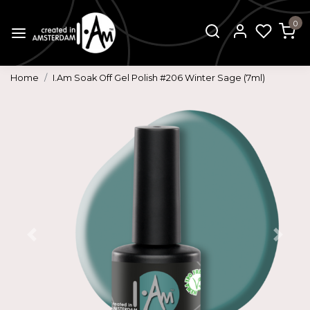
0
Home
I.Am Soak Off Gel Polish #206 Winter Sage (7ml)
Vorige
Volg