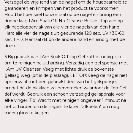
Verzegel de vrije rand van de nagel om de houdbaarheid te
garanderen en krimpen van het product te voorkomen.
Houd het penseel horizontaal op de nagel en breng een
dunne laag I.Am Soak Off No-Cleanse Brilliant Top aan op
elk nageloppervlak van alle vier de nagels van één hand.
Hard alle vier de nagels uit gedurende 120 sec. UV / 30-60
sec. LED. Herhaal dit op de andere hand en eindig met de
duim.
6.Bij gebruik van I.Am Soak Off Top Gel zal het nodig zijn
om te reinigen na uitharding. Verzadig een gel sponsje met
I.Am UV Cleanser. Veeg met lichte druk de bovenste
gellaag weg (dit is de plaklaag). LET OP: veeg de nagel niet
opnieuw af met een gebruikt deel van het gelsponsje,
omdat dit de plaklaag zal herverdelen waardoor de Top Gel
dof wordt. Gebruik een schoon verzadigd gel sponsje voor
elke vinger. Tip: Wacht met reinigen ongeveer 1 minuut na
het uitharden om de nagels te laten "afkoelen" om nog
meer glans te krijgen.