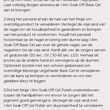
Laat volledig drogen alvorens de I.Am Soak Off Base Gel
aan te brengen.
2.Veeg het penseel af aan de hals van het flesje om
overtollig product te verwijderen. Verzegel de vrije rand van
de nagel om de houdbaarheid te garanderen en krimpen
van het product te voorkomen. Houdt het penseel
horizontaal op de nagel en breng een dunne laag I.Am
Soak Off Base Gel aan over de gehele nagel, van de
nagelriem tot de vrije rand. Hardt alle vier de vingers samen
uit gedurende 120 sec. UV / 30-60 sec. LED. Herhaal dit
proces op de andere hand en vervolgens op de duimen.
Optioneel: borstel met een schoon gelpenseel om
overtollige kleverige uitgeharde Base Gel te verwijderen
om de kans op krimpen te verminderen en om een
gladdere kleur te krijgen.
3.Rol het flesje I.Am Soak Off Gel Polish ondersteboven
tussen de handpalmen om ervoor te zorgen dat het
pigment goed gemengd is. Verzegel de vrije rand met
I.Am Soak Off Gel Polish om duurzaamheid te verzekeren