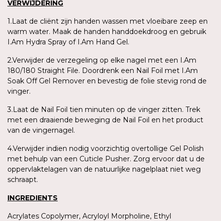
VERWIJDERING
1.Laat de cliënt zijn handen wassen met vloeibare zeep en
warm water. Maak de handen handdoekdroog en gebruik
I.Am Hydra Spray of I.Am Hand Gel.
2.Verwijder de verzegeling op elke nagel met een I.Am
180/180 Straight File. Doordrenk een Nail Foil met I.Am
Soak Off Gel Remover en bevestig de folie stevig rond de
vinger.
3.Laat de Nail Foil tien minuten op de vinger zitten. Trek
met een draaiende beweging de Nail Foil en het product
van de vingernagel.
4.Verwijder indien nodig voorzichtig overtollige Gel Polish
met behulp van een Cuticle Pusher. Zorg ervoor dat u de
oppervlaktelagen van de natuurlijke nagelplaat niet weg
schraapt.
INGREDIENTS
Acrylates Copolymer, Acryloyl Morpholine, Ethyl