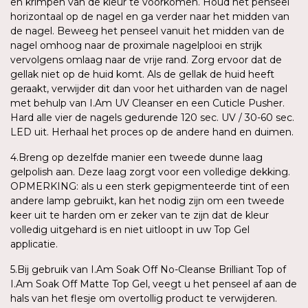
en krimpen van de kleur te voorkomen. Houd het penseel
horizontaal op de nagel en ga verder naar het midden van
de nagel. Beweeg het penseel vanuit het midden van de
nagel omhoog naar de proximale nagelplooi en strijk
vervolgens omlaag naar de vrije rand. Zorg ervoor dat de
gellak niet op de huid komt. Als de gellak de huid heeft
geraakt, verwijder dit dan voor het uitharden van de nagel
met behulp van I.Am UV Cleanser en een Cuticle Pusher.
Hard alle vier de nagels gedurende 120 sec. UV / 30-60 sec.
LED uit. Herhaal het proces op de andere hand en duimen.
4.Breng op dezelfde manier een tweede dunne laag
gelpolish aan. Deze laag zorgt voor een volledige dekking.
OPMERKING: als u een sterk gepigmenteerde tint of een
andere lamp gebruikt, kan het nodig zijn om een tweede
keer uit te harden om er zeker van te zijn dat de kleur
volledig uitgehard is en niet uitloopt in uw Top Gel
applicatie.
5.Bij gebruik van I.Am Soak Off No-Cleanse Brilliant Top of
I.Am Soak Off Matte Top Gel, veegt u het penseel af aan de
hals van het flesje om overtollig product te verwijderen.