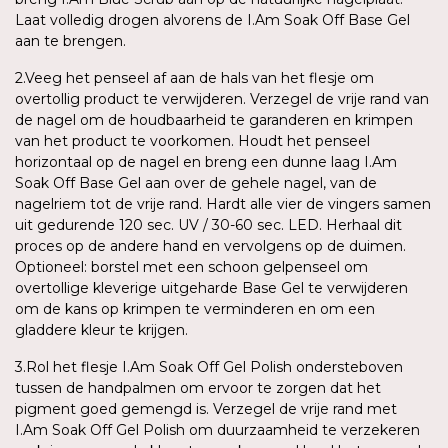
Laat volledig drogen alvorens de I.Am Soak Off Base Gel
aan te brengen.
2.Veeg het penseel af aan de hals van het flesje om
overtollig product te verwijderen. Verzegel de vrije rand van
de nagel om de houdbaarheid te garanderen en krimpen
van het product te voorkomen. Houdt het penseel
horizontaal op de nagel en breng een dunne laag I.Am
Soak Off Base Gel aan over de gehele nagel, van de
nagelriem tot de vrije rand. Hardt alle vier de vingers samen
uit gedurende 120 sec. UV / 30-60 sec. LED. Herhaal dit
proces op de andere hand en vervolgens op de duimen.
Optioneel: borstel met een schoon gelpenseel om
overtollige kleverige uitgeharde Base Gel te verwijderen
om de kans op krimpen te verminderen en om een
gladdere kleur te krijgen.
3.Rol het flesje I.Am Soak Off Gel Polish ondersteboven
tussen de handpalmen om ervoor te zorgen dat het
pigment goed gemengd is. Verzegel de vrije rand met
I.Am Soak Off Gel Polish om duurzaamheid te verzekeren