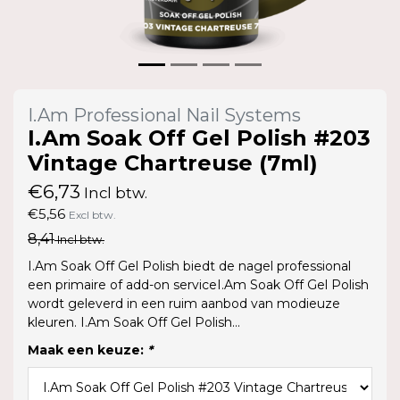
I.Am Professional Nail Systems
I.Am Soak Off Gel Polish #203
Vintage Chartreuse (7ml)
€6,73
Incl btw.
€5,56
Excl btw.
8,41
Incl btw.
I.Am Soak Off Gel Polish biedt de nagel professional
een primaire of add-on serviceI.Am Soak Off Gel Polish
wordt geleverd in een ruim aanbod van modieuze
kleuren. I.Am Soak Off Gel Polish...
Maak een keuze:
*