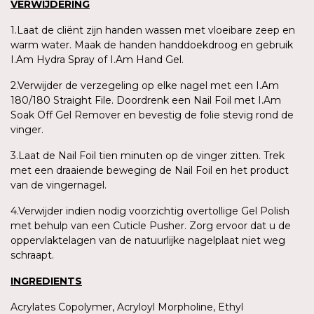
VERWIJDERING
1.Laat de cliënt zijn handen wassen met vloeibare zeep en
warm water. Maak de handen handdoekdroog en gebruik
I.Am Hydra Spray of I.Am Hand Gel.
2.Verwijder de verzegeling op elke nagel met een I.Am
180/180 Straight File. Doordrenk een Nail Foil met I.Am
Soak Off Gel Remover en bevestig de folie stevig rond de
vinger.
3.Laat de Nail Foil tien minuten op de vinger zitten. Trek
met een draaiende beweging de Nail Foil en het product
van de vingernagel.
4.Verwijder indien nodig voorzichtig overtollige Gel Polish
met behulp van een Cuticle Pusher. Zorg ervoor dat u de
oppervlaktelagen van de natuurlijke nagelplaat niet weg
schraapt.
INGREDIENTS
Acrylates Copolymer, Acryloyl Morpholine, Ethyl