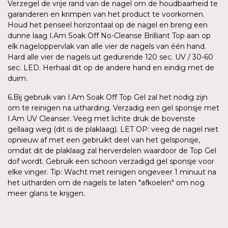
Verzegel de vrije rand van de nagel om de houdbaarheid te
garanderen en krimpen van het product te voorkomen.
Houd het penseel horizontaal op de nagel en breng een
dunne laag I.Am Soak Off No-Cleanse Brilliant Top aan op
elk nageloppervlak van alle vier de nagels van één hand.
Hard alle vier de nagels uit gedurende 120 sec. UV / 30-60
sec. LED. Herhaal dit op de andere hand en eindig met de
duim.
6.Bij gebruik van I.Am Soak Off Top Gel zal het nodig zijn
om te reinigen na uitharding. Verzadig een gel sponsje met
I.Am UV Cleanser. Veeg met lichte druk de bovenste
gellaag weg (dit is de plaklaag). LET OP: veeg de nagel niet
opnieuw af met een gebruikt deel van het gelsponsje,
omdat dit de plaklaag zal herverdelen waardoor de Top Gel
dof wordt. Gebruik een schoon verzadigd gel sponsje voor
elke vinger. Tip: Wacht met reinigen ongeveer 1 minuut na
het uitharden om de nagels te laten "afkoelen" om nog
meer glans te krijgen.