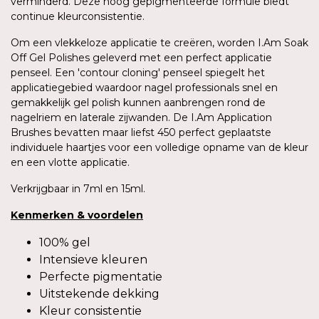
verminderd. Deze hoog gepigmenteerde formule biedt
continue kleurconsistentie.
Om een vlekkeloze applicatie te creëren, worden I.Am Soak
Off Gel Polishes geleverd met een perfect applicatie
penseel. Een 'contour cloning' penseel spiegelt het
applicatiegebied waardoor nagel professionals snel en
gemakkelijk gel polish kunnen aanbrengen rond de
nagelriem en laterale zijwanden. De I.Am Application
Brushes bevatten maar liefst 450 perfect geplaatste
individuele haartjes voor een volledige opname van de kleur
en een vlotte applicatie.
Verkrijgbaar in 7ml en 15ml.
Kenmerken
&
voordelen
100% gel
Intensieve kleuren
Perfecte pigmentatie
Uitstekende dekking
Kleur consistentie