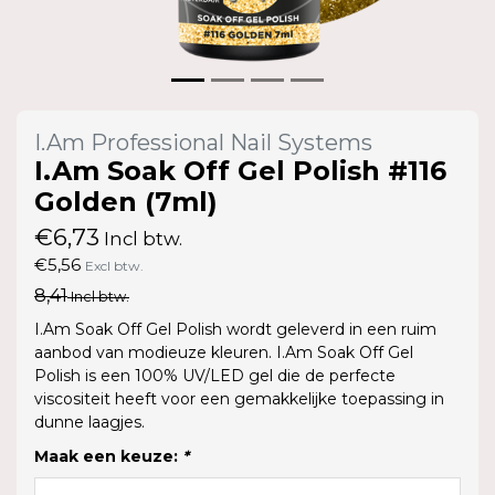
I.Am Professional Nail Systems
I.Am Soak Off Gel Polish #116
Golden (7ml)
€6,73
Incl btw.
€5,56
Excl btw.
8,41
Incl btw.
I.Am Soak Off Gel Polish wordt geleverd in een ruim
aanbod van modieuze kleuren. I.Am Soak Off Gel
Polish is een 100% UV/LED gel die de perfecte
viscositeit heeft voor een gemakkelijke toepassing in
dunne laagjes.
Maak een keuze:
*