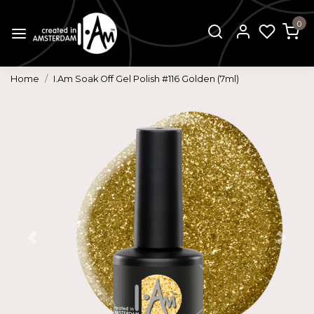
0
Home
I.Am Soak Off Gel Polish #116 Golden (7ml)
Vorige
Volg