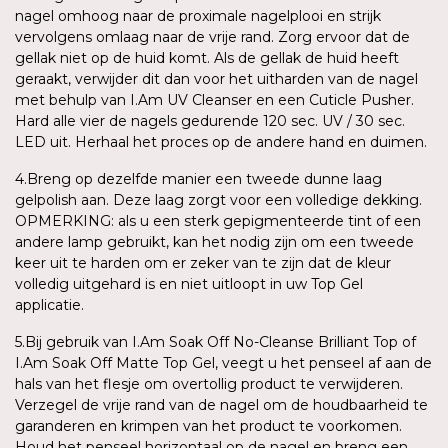
nagel omhoog naar de proximale nagelplooi en strijk
vervolgens omlaag naar de vrije rand. Zorg ervoor dat de
gellak niet op de huid komt. Als de gellak de huid heeft
geraakt, verwijder dit dan voor het uitharden van de nagel
met behulp van I.Am UV Cleanser en een Cuticle Pusher.
Hard alle vier de nagels gedurende 120 sec. UV / 30 sec.
LED uit. Herhaal het proces op de andere hand en duimen.
4.Breng op dezelfde manier een tweede dunne laag
gelpolish aan. Deze laag zorgt voor een volledige dekking.
OPMERKING: als u een sterk gepigmenteerde tint of een
andere lamp gebruikt, kan het nodig zijn om een tweede
keer uit te harden om er zeker van te zijn dat de kleur
volledig uitgehard is en niet uitloopt in uw Top Gel
applicatie.
5.Bij gebruik van I.Am Soak Off No-Cleanse Brilliant Top of
I.Am Soak Off Matte Top Gel, veegt u het penseel af aan de
hals van het flesje om overtollig product te verwijderen.
Verzegel de vrije rand van de nagel om de houdbaarheid te
garanderen en krimpen van het product te voorkomen.
Houd het penseel horizontaal op de nagel en breng een