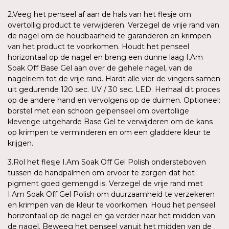
2.Veeg het penseel af aan de hals van het flesje om
overtollig product te verwijderen. Verzegel de vrije rand van
de nagel om de houdbaarheid te garanderen en krimpen
van het product te voorkomen. Houdt het penseel
horizontaal op de nagel en breng een dunne laag I.Am
Soak Off Base Gel aan over de gehele nagel, van de
nagelriem tot de vrije rand. Hardt alle vier de vingers samen
uit gedurende 120 sec. UV / 30 sec. LED. Herhaal dit proces
op de andere hand en vervolgens op de duimen. Optioneel:
borstel met een schoon gelpenseel om overtollige
kleverige uitgeharde Base Gel te verwijderen om de kans
op krimpen te verminderen en om een gladdere kleur te
krijgen.
3.Rol het flesje I.Am Soak Off Gel Polish ondersteboven
tussen de handpalmen om ervoor te zorgen dat het
pigment goed gemengd is. Verzegel de vrije rand met
I.Am Soak Off Gel Polish om duurzaamheid te verzekeren
en krimpen van de kleur te voorkomen. Houd het penseel
horizontaal op de nagel en ga verder naar het midden van
de nagel. Beweeg het penseel vanuit het midden van de