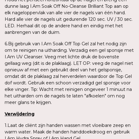
dunne laag I.Am Soak Off No-Cleanse Brilliant Top aan op
elk nageloppervlak van alle vier de nagels van één hand.
Hard alle vier de nagels uit gedurende 120 sec. UV / 30 sec.
LED. Herhaal dit op de andere hand en eindig met het
aanbrengen van de duim.
6.Bij gebruik van I.Am Soak Off Top Gel zal het nodig zijn
om te reinigen na uitharding. Verzadig een gel sponsje met
I.Am UV Cleanser. Veeg met lichte druk de bovenste
gellaag weg (dit is de plaklaag). LET OP: veeg de nagel niet
opnieuw af met een gebruikt deel van het gelsponsje,
omdat dit de plaklaag zal herverdelen waardoor de Top Gel
dof wordt. Gebruik een schoon verzadigd gel sponsje voor
elke vinger. Tip: Wacht met reinigen ongeveer 1 minuut na
het uitharden om de nagels te laten "afkoelen" om nog
meer glans te krijgen.
Verwijdering
1.Laat de cliënt zijn handen wassen met vloeibare zeep en
warm water. Maak de handen handdoekdroog en gebruik
I.Am Hydra Spray of I.Am Hand Gel.