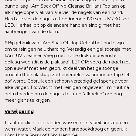
dunne laag I.Am Soak Off No-Cleanse Brilliant Top aan op
elk nageloppervlak van alle vier de nagels van één hand.
Hard alle vier de nagels uit gedurende 120 sec. UV / 30 sec.
LED. Herhaal dit op de andere hand en eindig met het
aanbrengen van de duim.
6.Bij gebruik van I.Am Soak Off Top Gel zal het nodig zijn
om te reinigen na uitharding. Verzadig een gel sponsje met
I.Am UV Cleanser. Veeg met lichte druk de bovenste
gellaag weg (dit is de plaklaag). LET OP: veeg de nagel niet
opnieuw af met een gebruikt deel van het gelsponsje,
omdat dit de plaklaag zal herverdelen waardoor de Top Gel
dof wordt. Gebruik een schoon verzadigd gel sponsje voor
elke vinger. Tip: Wacht met reinigen ongeveer 1 minuut na
het uitharden om de nagels te laten "afkoelen" om nog
meer glans te krijgen.
Verwijdering
1.Laat de cliënt zijn handen wassen met vloeibare zeep en
warm water. Maak de handen handdoekdroog en gebruik
I.Am Hydra Spray of I.Am Hand Gel.