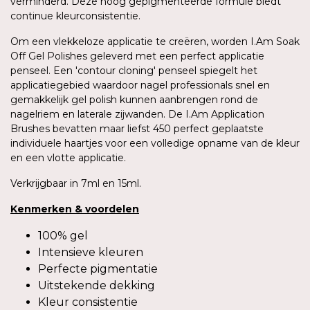
verminderd. Deze hoog gepigmenteerde formule biedt
continue kleurconsistentie.
Om een vlekkeloze applicatie te creëren, worden I.Am Soak
Off Gel Polishes geleverd met een perfect applicatie
penseel. Een 'contour cloning' penseel spiegelt het
applicatiegebied waardoor nagel professionals snel en
gemakkelijk gel polish kunnen aanbrengen rond de
nagelriem en laterale zijwanden. De I.Am Application
Brushes bevatten maar liefst 450 perfect geplaatste
individuele haartjes voor een volledige opname van de kleur
en een vlotte applicatie.
Verkrijgbaar in 7ml en 15ml.
Kenmerken
&
voordelen
100% gel
Intensieve kleuren
Perfecte pigmentatie
Uitstekende dekking
Kleur consistentie