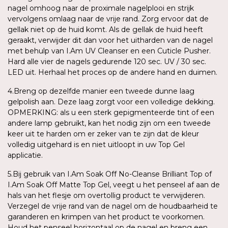
nagel omhoog naar de proximale nagelplooi en strijk
vervolgens omlaag naar de vrije rand. Zorg ervoor dat de
gellak niet op de huid komt. Als de gellak de huid heeft
geraakt, verwijder dit dan voor het uitharden van de nagel
met behulp van I.Am UV Cleanser en een Cuticle Pusher.
Hard alle vier de nagels gedurende 120 sec. UV / 30 sec.
LED uit. Herhaal het proces op de andere hand en duimen.
4.Breng op dezelfde manier een tweede dunne laag
gelpolish aan. Deze laag zorgt voor een volledige dekking.
OPMERKING: als u een sterk gepigmenteerde tint of een
andere lamp gebruikt, kan het nodig zijn om een tweede
keer uit te harden om er zeker van te zijn dat de kleur
volledig uitgehard is en niet uitloopt in uw Top Gel
applicatie.
5.Bij gebruik van I.Am Soak Off No-Cleanse Brilliant Top of
I.Am Soak Off Matte Top Gel, veegt u het penseel af aan de
hals van het flesje om overtollig product te verwijderen.
Verzegel de vrije rand van de nagel om de houdbaarheid te
garanderen en krimpen van het product te voorkomen.
Houd het penseel horizontaal op de nagel en breng een