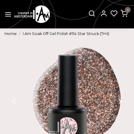
0
Home
I.Am Soak Off Gel Polish #114 Star Struck (7ml)
Vorige
Volg