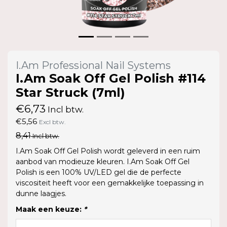
I.Am Professional Nail Systems
I.Am Soak Off Gel Polish #114
Star Struck (7ml)
€6,73
Incl btw.
€5,56
Excl btw.
8,41
Incl btw.
I.Am Soak Off Gel Polish wordt geleverd in een ruim
aanbod van modieuze kleuren. I.Am Soak Off Gel
Polish is een 100% UV/LED gel die de perfecte
viscositeit heeft voor een gemakkelijke toepassing in
dunne laagjes.
Maak een keuze:
*