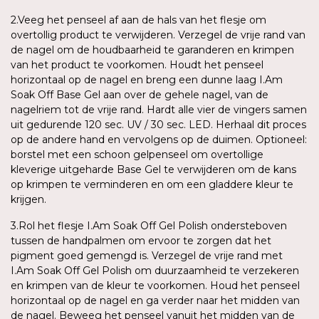
2.Veeg het penseel af aan de hals van het flesje om
overtollig product te verwijderen. Verzegel de vrije rand van
de nagel om de houdbaarheid te garanderen en krimpen
van het product te voorkomen. Houdt het penseel
horizontaal op de nagel en breng een dunne laag I.Am
Soak Off Base Gel aan over de gehele nagel, van de
nagelriem tot de vrije rand. Hardt alle vier de vingers samen
uit gedurende 120 sec. UV / 30 sec. LED. Herhaal dit proces
op de andere hand en vervolgens op de duimen. Optioneel:
borstel met een schoon gelpenseel om overtollige
kleverige uitgeharde Base Gel te verwijderen om de kans
op krimpen te verminderen en om een gladdere kleur te
krijgen.
3.Rol het flesje I.Am Soak Off Gel Polish ondersteboven
tussen de handpalmen om ervoor te zorgen dat het
pigment goed gemengd is. Verzegel de vrije rand met
I.Am Soak Off Gel Polish om duurzaamheid te verzekeren
en krimpen van de kleur te voorkomen. Houd het penseel
horizontaal op de nagel en ga verder naar het midden van
de nagel. Beweeg het penseel vanuit het midden van de