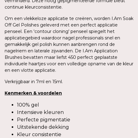
verminderd. Deze hoog gepigmenteerde formule biedt
continue kleurconsistentie.
Om een vlekkeloze applicatie te creëren, worden I.Am Soak
Off Gel Polishes geleverd met een perfect applicatie
penseel. Een 'contour cloning' penseel spiegelt het
applicatiegebied waardoor nagel professionals snel en
gemakkelijk gel polish kunnen aanbrengen rond de
nagelriem en laterale zijwanden. De I.Am Application
Brushes bevatten maar liefst 450 perfect geplaatste
individuele haartjes voor een volledige opname van de kleur
en een vlotte applicatie.
Verkrijgbaar in 7ml en 15ml.
Kenmerken
&
voordelen
100% gel
Intensieve kleuren
Perfecte pigmentatie
Uitstekende dekking
Kleur consistentie