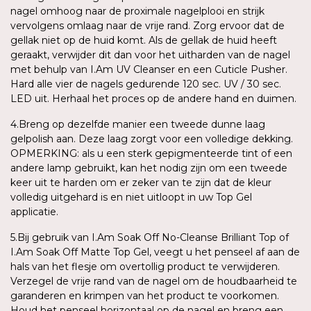
nagel omhoog naar de proximale nagelplooi en strijk
vervolgens omlaag naar de vrije rand. Zorg ervoor dat de
gellak niet op de huid komt. Als de gellak de huid heeft
geraakt, verwijder dit dan voor het uitharden van de nagel
met behulp van I.Am UV Cleanser en een Cuticle Pusher.
Hard alle vier de nagels gedurende 120 sec. UV / 30 sec.
LED uit. Herhaal het proces op de andere hand en duimen.
4.Breng op dezelfde manier een tweede dunne laag
gelpolish aan. Deze laag zorgt voor een volledige dekking.
OPMERKING: als u een sterk gepigmenteerde tint of een
andere lamp gebruikt, kan het nodig zijn om een tweede
keer uit te harden om er zeker van te zijn dat de kleur
volledig uitgehard is en niet uitloopt in uw Top Gel
applicatie.
5.Bij gebruik van I.Am Soak Off No-Cleanse Brilliant Top of
I.Am Soak Off Matte Top Gel, veegt u het penseel af aan de
hals van het flesje om overtollig product te verwijderen.
Verzegel de vrije rand van de nagel om de houdbaarheid te
garanderen en krimpen van het product te voorkomen.
Houd het penseel horizontaal op de nagel en breng een