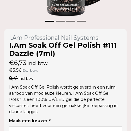
I.Am Professional Nail Systems
I.Am Soak Off Gel Polish #111
Dazzle (7ml)
€6,73
Incl btw.
€5,56
Excl btw.
8,41
Incl btw.
I.Am Soak Off Gel Polish wordt geleverd in een ruim
aanbod van modieuze kleuren. I.Am Soak Off Gel
Polish is een 100% UV/LED gel die de perfecte
viscositeit heeft voor een gemakkelijke toepassing in
dunne laagjes.
Maak een keuze:
*