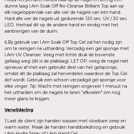
dunne laag I.Am Soak Off No-Cleanse Brilliant Top aan op
elk nageloppervlak van alle vier de nagels van één hand.
Hard alle vier de nagels uit gedurende 120 sec. UV / 30 sec.
LED. Herhaal dit op de andere hand en eindig met het
aanbrengen van de duim.
6.Bij gebruik van I.Am Soak Off Top Gel zal het nodig zijn
om te reinigen na uitharding. Verzadig een gel sponsje met
I.Am UV Cleanser. Veeg met lichte druk de bovenste
gellaag weg (dit is de plaklaag). LET OP: veeg de nagel niet
opnieuw af met een gebruikt deel van het gelsponsje,
omdat dit de plaklaag zal herverdelen waardoor de Top Gel
dof wordt. Gebruik een schoon verzadigd gel sponsje voor
elke vinger. Tip: Wacht met reinigen ongeveer 1 minuut na
het uitharden om de nagels te laten "afkoelen" om nog
meer glans te krijgen.
Verwijdering
1.Laat de cliënt zijn handen wassen met vloeibare zeep en
warm water. Maak de handen handdoekdroog en gebruik
I.Am Hydra Spray of I.Am Hand Gel.