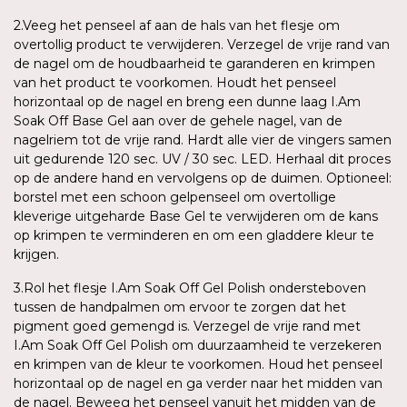
2.Veeg het penseel af aan de hals van het flesje om
overtollig product te verwijderen. Verzegel de vrije rand van
de nagel om de houdbaarheid te garanderen en krimpen
van het product te voorkomen. Houdt het penseel
horizontaal op de nagel en breng een dunne laag I.Am
Soak Off Base Gel aan over de gehele nagel, van de
nagelriem tot de vrije rand. Hardt alle vier de vingers samen
uit gedurende 120 sec. UV / 30 sec. LED. Herhaal dit proces
op de andere hand en vervolgens op de duimen. Optioneel:
borstel met een schoon gelpenseel om overtollige
kleverige uitgeharde Base Gel te verwijderen om de kans
op krimpen te verminderen en om een gladdere kleur te
krijgen.
3.Rol het flesje I.Am Soak Off Gel Polish ondersteboven
tussen de handpalmen om ervoor te zorgen dat het
pigment goed gemengd is. Verzegel de vrije rand met
I.Am Soak Off Gel Polish om duurzaamheid te verzekeren
en krimpen van de kleur te voorkomen. Houd het penseel
horizontaal op de nagel en ga verder naar het midden van
de nagel. Beweeg het penseel vanuit het midden van de