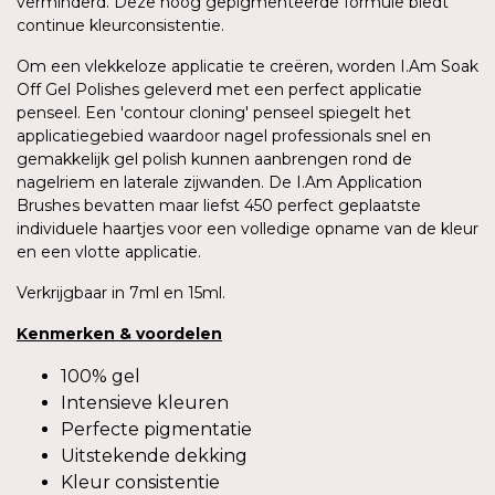
verminderd. Deze hoog gepigmenteerde formule biedt
continue kleurconsistentie.
Om een vlekkeloze applicatie te creëren, worden I.Am Soak
Off Gel Polishes geleverd met een perfect applicatie
penseel. Een 'contour cloning' penseel spiegelt het
applicatiegebied waardoor nagel professionals snel en
gemakkelijk gel polish kunnen aanbrengen rond de
nagelriem en laterale zijwanden. De I.Am Application
Brushes bevatten maar liefst 450 perfect geplaatste
individuele haartjes voor een volledige opname van de kleur
en een vlotte applicatie.
Verkrijgbaar in 7ml en 15ml.
Kenmerken
&
voordelen
100% gel
Intensieve kleuren
Perfecte pigmentatie
Uitstekende dekking
Kleur consistentie