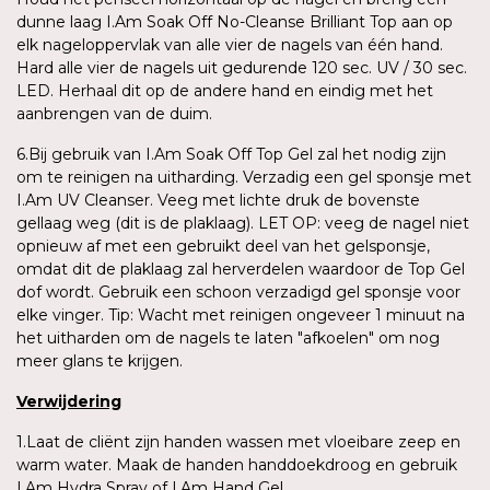
dunne laag I.Am Soak Off No-Cleanse Brilliant Top aan op
elk nageloppervlak van alle vier de nagels van één hand.
Hard alle vier de nagels uit gedurende 120 sec. UV / 30 sec.
LED. Herhaal dit op de andere hand en eindig met het
aanbrengen van de duim.
6.Bij gebruik van I.Am Soak Off Top Gel zal het nodig zijn
om te reinigen na uitharding. Verzadig een gel sponsje met
I.Am UV Cleanser. Veeg met lichte druk de bovenste
gellaag weg (dit is de plaklaag). LET OP: veeg de nagel niet
opnieuw af met een gebruikt deel van het gelsponsje,
omdat dit de plaklaag zal herverdelen waardoor de Top Gel
dof wordt. Gebruik een schoon verzadigd gel sponsje voor
elke vinger. Tip: Wacht met reinigen ongeveer 1 minuut na
het uitharden om de nagels te laten "afkoelen" om nog
meer glans te krijgen.
Verwijdering
1.Laat de cliënt zijn handen wassen met vloeibare zeep en
warm water. Maak de handen handdoekdroog en gebruik
I.Am Hydra Spray of I.Am Hand Gel.