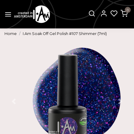
0
Home
I.Am Soak Off Gel Polish #107 Shimmer (7ml)
Vorige
Volg