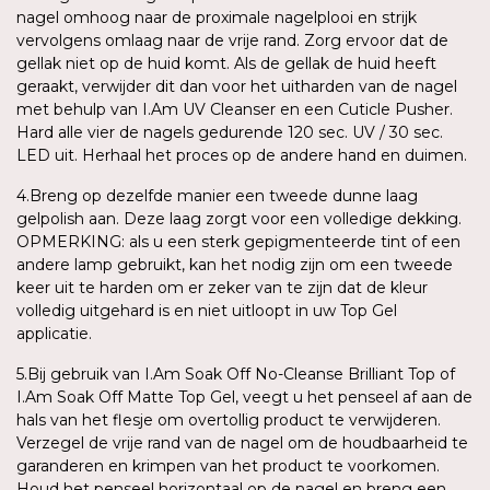
nagel omhoog naar de proximale nagelplooi en strijk
vervolgens omlaag naar de vrije rand. Zorg ervoor dat de
gellak niet op de huid komt. Als de gellak de huid heeft
geraakt, verwijder dit dan voor het uitharden van de nagel
met behulp van I.Am UV Cleanser en een Cuticle Pusher.
Hard alle vier de nagels gedurende 120 sec. UV / 30 sec.
LED uit. Herhaal het proces op de andere hand en duimen.
4.Breng op dezelfde manier een tweede dunne laag
gelpolish aan. Deze laag zorgt voor een volledige dekking.
OPMERKING: als u een sterk gepigmenteerde tint of een
andere lamp gebruikt, kan het nodig zijn om een tweede
keer uit te harden om er zeker van te zijn dat de kleur
volledig uitgehard is en niet uitloopt in uw Top Gel
applicatie.
5.Bij gebruik van I.Am Soak Off No-Cleanse Brilliant Top of
I.Am Soak Off Matte Top Gel, veegt u het penseel af aan de
hals van het flesje om overtollig product te verwijderen.
Verzegel de vrije rand van de nagel om de houdbaarheid te
garanderen en krimpen van het product te voorkomen.
Houd het penseel horizontaal op de nagel en breng een