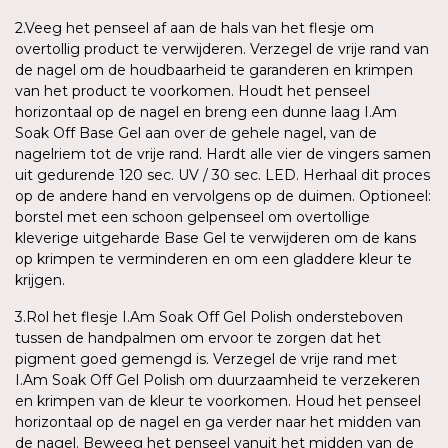
2.Veeg het penseel af aan de hals van het flesje om
overtollig product te verwijderen. Verzegel de vrije rand van
de nagel om de houdbaarheid te garanderen en krimpen
van het product te voorkomen. Houdt het penseel
horizontaal op de nagel en breng een dunne laag I.Am
Soak Off Base Gel aan over de gehele nagel, van de
nagelriem tot de vrije rand. Hardt alle vier de vingers samen
uit gedurende 120 sec. UV / 30 sec. LED. Herhaal dit proces
op de andere hand en vervolgens op de duimen. Optioneel:
borstel met een schoon gelpenseel om overtollige
kleverige uitgeharde Base Gel te verwijderen om de kans
op krimpen te verminderen en om een gladdere kleur te
krijgen.
3.Rol het flesje I.Am Soak Off Gel Polish ondersteboven
tussen de handpalmen om ervoor te zorgen dat het
pigment goed gemengd is. Verzegel de vrije rand met
I.Am Soak Off Gel Polish om duurzaamheid te verzekeren
en krimpen van de kleur te voorkomen. Houd het penseel
horizontaal op de nagel en ga verder naar het midden van
de nagel. Beweeg het penseel vanuit het midden van de