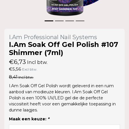
I.Am Professional Nail Systems
I.Am Soak Off Gel Polish #107
Shimmer (7ml)
€6,73
Incl btw.
€5,56
Excl btw.
8,41
Incl btw.
I.Am Soak Off Gel Polish wordt geleverd in een ruim
aanbod van modieuze kleuren. I.Am Soak Off Gel
Polish is een 100% UV/LED gel die de perfecte
viscositeit heeft voor een gemakkelijke toepassing in
dunne laagjes.
Maak een keuze:
*