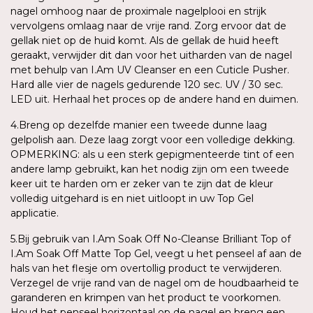
nagel omhoog naar de proximale nagelplooi en strijk
vervolgens omlaag naar de vrije rand. Zorg ervoor dat de
gellak niet op de huid komt. Als de gellak de huid heeft
geraakt, verwijder dit dan voor het uitharden van de nagel
met behulp van I.Am UV Cleanser en een Cuticle Pusher.
Hard alle vier de nagels gedurende 120 sec. UV / 30 sec.
LED uit. Herhaal het proces op de andere hand en duimen.
4.Breng op dezelfde manier een tweede dunne laag
gelpolish aan. Deze laag zorgt voor een volledige dekking.
OPMERKING: als u een sterk gepigmenteerde tint of een
andere lamp gebruikt, kan het nodig zijn om een tweede
keer uit te harden om er zeker van te zijn dat de kleur
volledig uitgehard is en niet uitloopt in uw Top Gel
applicatie.
5.Bij gebruik van I.Am Soak Off No-Cleanse Brilliant Top of
I.Am Soak Off Matte Top Gel, veegt u het penseel af aan de
hals van het flesje om overtollig product te verwijderen.
Verzegel de vrije rand van de nagel om de houdbaarheid te
garanderen en krimpen van het product te voorkomen.
Houd het penseel horizontaal op de nagel en breng een