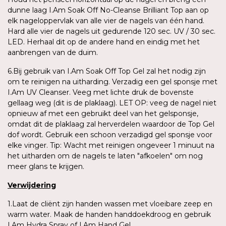
dunne laag I.Am Soak Off No-Cleanse Brilliant Top aan op
elk nageloppervlak van alle vier de nagels van één hand.
Hard alle vier de nagels uit gedurende 120 sec. UV / 30 sec.
LED. Herhaal dit op de andere hand en eindig met het
aanbrengen van de duim.
6.Bij gebruik van I.Am Soak Off Top Gel zal het nodig zijn
om te reinigen na uitharding. Verzadig een gel sponsje met
I.Am UV Cleanser. Veeg met lichte druk de bovenste
gellaag weg (dit is de plaklaag). LET OP: veeg de nagel niet
opnieuw af met een gebruikt deel van het gelsponsje,
omdat dit de plaklaag zal herverdelen waardoor de Top Gel
dof wordt. Gebruik een schoon verzadigd gel sponsje voor
elke vinger. Tip: Wacht met reinigen ongeveer 1 minuut na
het uitharden om de nagels te laten "afkoelen" om nog
meer glans te krijgen.
Verwijdering
1.Laat de cliënt zijn handen wassen met vloeibare zeep en
warm water. Maak de handen handdoekdroog en gebruik
I.Am Hydra Spray of I.Am Hand Gel.