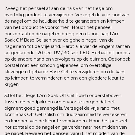
2.Veeg het penseel af aan de hals van het flesje om
overtollig product te verwijderen. Verzegel de vrije rand van
de nagel om de houdbaarheid te garanderen en krimpen
van het product te voorkomen. Houdt het penseel
horizontaal op de nagel en breng een dunne laag I.Am
Soak Off Base Gel aan over de gehele nagel, van de
nagelriem tot de vrije rand. Hardt alle vier de vingers samen
uit gedurende 120 sec. UV / 30 sec. LED. Herhaal dit proces
op de andere hand en vervolgens op de duimen. Optioneel:
borstel met een schoon gelpenseel om overtollige
kleverige uitgeharde Base Gel te verwijderen om de kans
op krimpen te verminderen en om een gladdere kleur te
krijgen.
3.Rol het flesje I.Am Soak Off Gel Polish ondersteboven
tussen de handpalmen om ervoor te zorgen dat het
pigment goed gemengd is. Verzegel de vrije rand met
I.Am Soak Off Gel Polish om duurzaamheid te verzekeren
en krimpen van de kleur te voorkomen. Houd het penseel
horizontaal op de nagel en ga verder naar het midden van
de nagel. Beweeg het penseel vanuit het midden van de