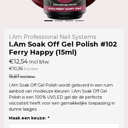
I.Am Professional Nail Systems
I.Am Soak Off Gel Polish #102
Ferry Happy (15ml)
€12,54
Incl btw.
€10,36
Excl btw.
15,67
Incl btw.
I.Am Soak Off Gel Polish wordt geleverd in een ruim
aanbod van modieuze kleuren. I.Am Soak Off Gel
Polish is een 100% UV/LED gel die de perfecte
viscositeit heeft voor een gemakkelijke toepassing in
dunne laagjes.
Maak een keuze:
*