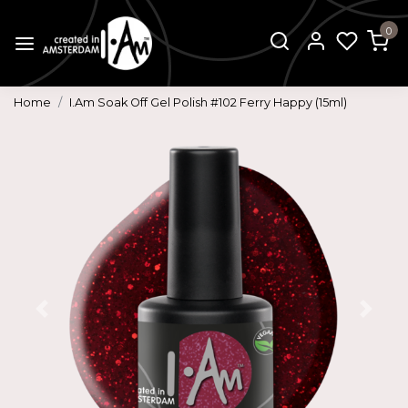
0
Home
I.Am Soak Off Gel Polish #102 Ferry Happy (15ml)
Vorige
Volg