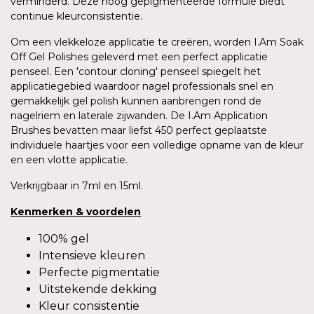
verminderd. Deze hoog gepigmenteerde formule biedt
continue kleurconsistentie.
Om een vlekkeloze applicatie te creëren, worden I.Am Soak
Off Gel Polishes geleverd met een perfect applicatie
penseel. Een 'contour cloning' penseel spiegelt het
applicatiegebied waardoor nagel professionals snel en
gemakkelijk gel polish kunnen aanbrengen rond de
nagelriem en laterale zijwanden. De I.Am Application
Brushes bevatten maar liefst 450 perfect geplaatste
individuele haartjes voor een volledige opname van de kleur
en een vlotte applicatie.
Verkrijgbaar in 7ml en 15ml.
Kenmerken
&
voordelen
100% gel
Intensieve kleuren
Perfecte pigmentatie
Uitstekende dekking
Kleur consistentie