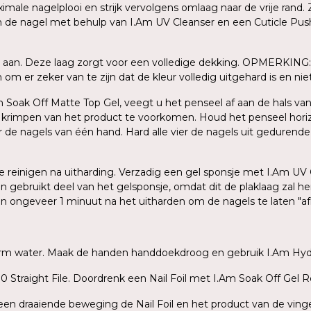
le nagelplooi en strijk vervolgens omlaag naar de vrije rand. Z
an de nagel met behulp van I.Am UV Cleanser en een Cuticle Push
 aan. Deze laag zorgt voor een volledige dekking. OPMERKING: 
m er zeker van te zijn dat de kleur volledig uitgehard is en niet 
Am Soak Off Matte Top Gel, veegt u het penseel af aan de hals van
n krimpen van het product te voorkomen. Houd het penseel hori
er de nagels van één hand. Hard alle vier de nagels uit gedurend
 te reinigen na uitharding. Verzadig een gel sponsje met I.Am UV
en gebruikt deel van het gelsponsje, omdat dit de plaklaag zal 
gen ongeveer 1 minuut na het uitharden om de nagels te laten "a
warm water. Maak de handen handdoekdroog en gebruik I.Am Hydr
 Straight File. Doordrenk een Nail Foil met I.Am Soak Off Gel R
t een draaiende beweging de Nail Foil en het product van de ving