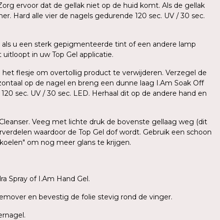
org ervoor dat de gellak niet op de huid komt. Als de gellak
er. Hard alle vier de nagels gedurende 120 sec. UV / 30 sec.
als u een sterk gepigmenteerde tint of een andere lamp
uitloopt in uw Top Gel applicatie.
 het flesje om overtollig product te verwijderen. Verzegel de
zontaal op de nagel en breng een dunne laag I.Am Soak Off
e 120 sec. UV / 30 sec. LED. Herhaal dit op de andere hand en
 Cleanser. Veeg met lichte druk de bovenste gellaag weg (dit
herverdelen waardoor de Top Gel dof wordt. Gebruik een schoon
fkoelen" om nog meer glans te krijgen.
a Spray of I.Am Hand Gel.
emover en bevestig de folie stevig rond de vinger.
ernagel.