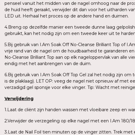
penseel vanuit het midden van de nagel omhoog naar de proxima
de huid heeft geraakt, verwijder dit dan voor het uitharden v
LED uit. Herhaal het proces op de andere hand en duimen.
4.Breng op dezelfde manier een tweede dunne laag gelpolish
gebruikt, kan het nodig zijn om een tweede keer uit te harden o
5.Bij gebruik van I.Am Soak Off No-Cleanse Brilliant Top of I.
vrije rand van de nagel om de houdbaarheid te garanderen e
No-Cleanse Brilliant Top aan op elk nageloppervlak van alle vi
eindig met het aanbrengen van de duim.
6.Bij gebruik van I.Am Soak Off Top Gel zal het nodig zijn om
is de plaklaag). LET OP: veeg de nagel niet opnieuw af met e
verzadigd gel sponsje voor elke vinger. Tip: Wacht met reini
Verwijdering
1.Laat de cliënt zijn handen wassen met vloeibare zeep en 
2.Verwijder de verzegeling op elke nagel met een I.Am 180/180
3.Laat de Nail Foil tien minuten op de vinger zitten. Trek me