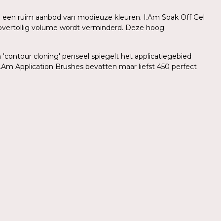
 in een ruim aanbod van modieuze kleuren. I.Am Soak Off Gel
r overtollig volume wordt verminderd. Deze hoog
'contour cloning' penseel spiegelt het applicatiegebied
.Am Application Brushes bevatten maar liefst 450 perfect