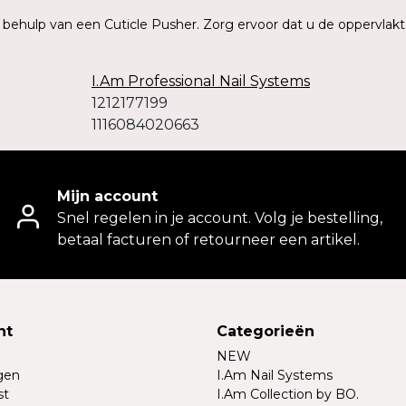
t behulp van een Cuticle Pusher. Zorg ervoor dat u de oppervlakt
I.Am Professional Nail Systems
1212177199
1116084020663
Mijn account
Snel regelen in je account. Volg je bestelling,
betaal facturen of retourneer een artikel.
nt
Categorieën
NEW
ngen
I.Am Nail Systems
st
I.Am Collection by BO.