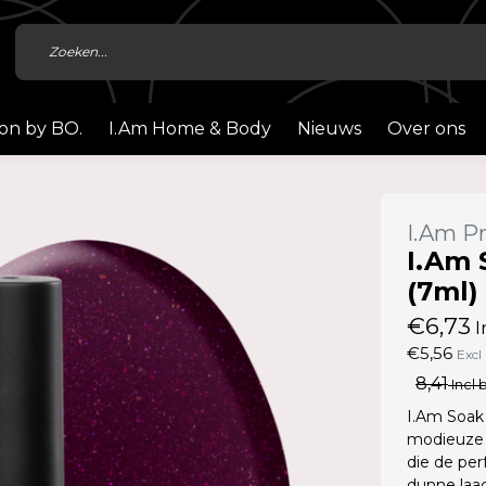
ion by BO.
I.Am Home & Body
Nieuws
Over ons
I.Am Pr
I.Am 
(7ml)
€6,73
I
€5,56
Excl
8,41
Incl 
I.Am Soak 
modieuze 
die de per
dunne laag