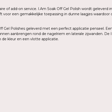
aire of add-on service. I.Am Soak Off Gel Polish wordt geleverd
eeft voor een gemakkelijke toepassing in dunne laagjes waardoo
 Gel Polishes geleverd met een perfect applicatie penseel. Een 
kunnen aanbrengen rond de nagelriem en laterale zijwanden. De I
de kleur en een vlotte applicatie.
n