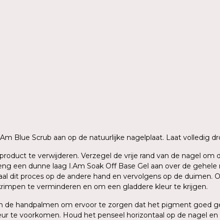
 I.Am Blue Scrub aan op de natuurlijke nagelplaat. Laat volledig
ig product te verwijderen. Verzegel de vrije rand van de nagel o
g een dunne laag I.Am Soak Off Base Gel aan over de gehele nage
aal dit proces op de andere hand en vervolgens op de duimen. O
krimpen te verminderen en om een gladdere kleur te krijgen.
sen de handpalmen om ervoor te zorgen dat het pigment goed ge
ur te voorkomen. Houd het penseel horizontaal op de nagel en