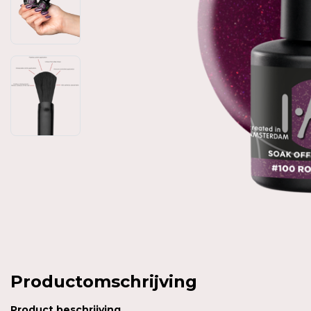
Productomschrijving
Product
beschrijving