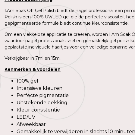
I.Am Soak Off Gel Polish biedt de nagel professional een prim
Polish is een 100% UV/LED gel die de perfecte viscositeit h
gepigmenteerde formule biedt continue kleurconsistentie.
Om een vlekkeloze applicatie te creëren, worden I.Am Soak Off
waardoor nagel professionals snel en gemakkelijk gel polish 
geplaatste individuele haartjes voor een volledige opname van 
Verkrijgbaar in 7ml en 15ml.
Kenmerken
&
voordelen
100% gel
Intensieve kleuren
Perfecte pigmentatie
Uitstekende dekking
Kleur consistentie
LED/UV
Afweekbaar
Gemakkelijk te verwijderen in slechts 10 minute