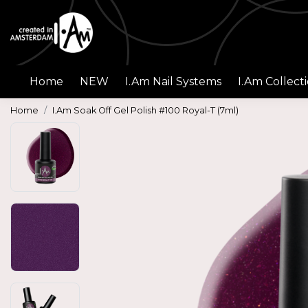
Home
NEW
I.Am Nail Systems
I.Am Collect
Home
I.Am Soak Off Gel Polish #100 Royal-T (7ml)