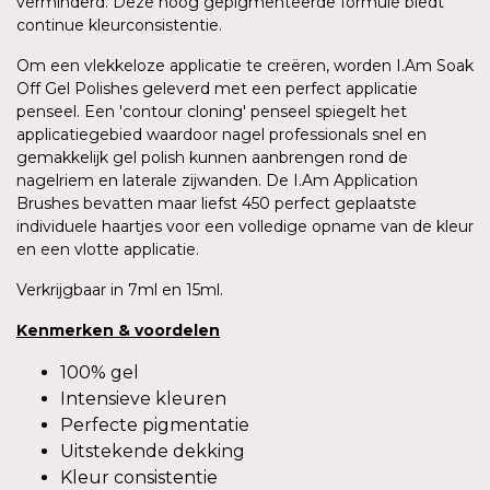
verminderd. Deze hoog gepigmenteerde formule biedt
continue kleurconsistentie.
Om een vlekkeloze applicatie te creëren, worden I.Am Soak
Off Gel Polishes geleverd met een perfect applicatie
penseel. Een 'contour cloning' penseel spiegelt het
applicatiegebied waardoor nagel professionals snel en
gemakkelijk gel polish kunnen aanbrengen rond de
nagelriem en laterale zijwanden. De I.Am Application
Brushes bevatten maar liefst 450 perfect geplaatste
individuele haartjes voor een volledige opname van de kleur
en een vlotte applicatie.
Verkrijgbaar in 7ml en 15ml.
Kenmerken
&
voordelen
100% gel
Intensieve kleuren
Perfecte pigmentatie
Uitstekende dekking
Kleur consistentie