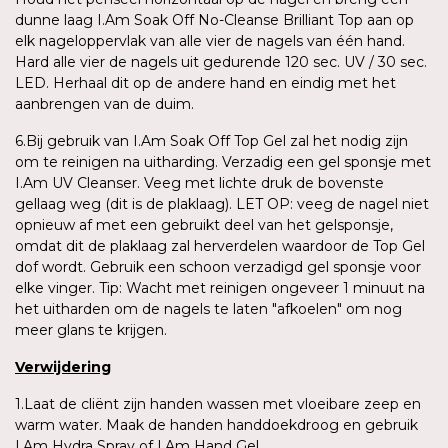
dunne laag I.Am Soak Off No-Cleanse Brilliant Top aan op
elk nageloppervlak van alle vier de nagels van één hand.
Hard alle vier de nagels uit gedurende 120 sec. UV / 30 sec.
LED. Herhaal dit op de andere hand en eindig met het
aanbrengen van de duim.
6.Bij gebruik van I.Am Soak Off Top Gel zal het nodig zijn
om te reinigen na uitharding. Verzadig een gel sponsje met
I.Am UV Cleanser. Veeg met lichte druk de bovenste
gellaag weg (dit is de plaklaag). LET OP: veeg de nagel niet
opnieuw af met een gebruikt deel van het gelsponsje,
omdat dit de plaklaag zal herverdelen waardoor de Top Gel
dof wordt. Gebruik een schoon verzadigd gel sponsje voor
elke vinger. Tip: Wacht met reinigen ongeveer 1 minuut na
het uitharden om de nagels te laten "afkoelen" om nog
meer glans te krijgen.
Verwijdering
1.Laat de cliënt zijn handen wassen met vloeibare zeep en
warm water. Maak de handen handdoekdroog en gebruik
I.Am Hydra Spray of I.Am Hand Gel.