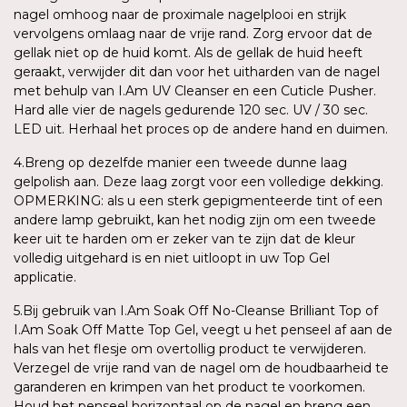
nagel omhoog naar de proximale nagelplooi en strijk
vervolgens omlaag naar de vrije rand. Zorg ervoor dat de
gellak niet op de huid komt. Als de gellak de huid heeft
geraakt, verwijder dit dan voor het uitharden van de nagel
met behulp van I.Am UV Cleanser en een Cuticle Pusher.
Hard alle vier de nagels gedurende 120 sec. UV / 30 sec.
LED uit. Herhaal het proces op de andere hand en duimen.
4.Breng op dezelfde manier een tweede dunne laag
gelpolish aan. Deze laag zorgt voor een volledige dekking.
OPMERKING: als u een sterk gepigmenteerde tint of een
andere lamp gebruikt, kan het nodig zijn om een tweede
keer uit te harden om er zeker van te zijn dat de kleur
volledig uitgehard is en niet uitloopt in uw Top Gel
applicatie.
5.Bij gebruik van I.Am Soak Off No-Cleanse Brilliant Top of
I.Am Soak Off Matte Top Gel, veegt u het penseel af aan de
hals van het flesje om overtollig product te verwijderen.
Verzegel de vrije rand van de nagel om de houdbaarheid te
garanderen en krimpen van het product te voorkomen.
Houd het penseel horizontaal op de nagel en breng een