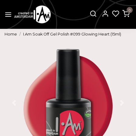
0
Home
I.Am Soak Off Gel Polish #099 Glowing Heart (15ml)
Vorige
Volg