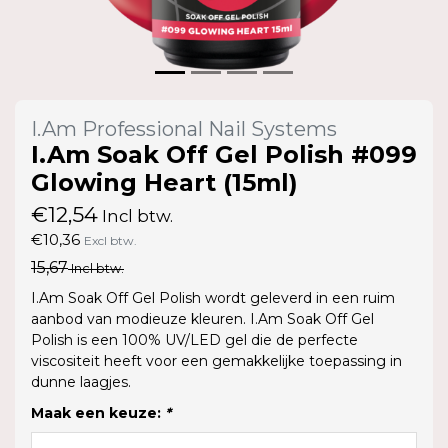
I.Am Professional Nail Systems
I.Am Soak Off Gel Polish #099
Glowing Heart (15ml)
€12,54
Incl btw.
€10,36
Excl btw.
15,67
Incl btw.
I.Am Soak Off Gel Polish wordt geleverd in een ruim
aanbod van modieuze kleuren. I.Am Soak Off Gel
Polish is een 100% UV/LED gel die de perfecte
viscositeit heeft voor een gemakkelijke toepassing in
dunne laagjes.
Maak een keuze:
*