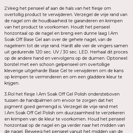
2.Veeg het penseel af aan de hals van het flesje om
overtollig product te verwijderen. Verzegel de vrije rand van
de nagel om de houdbaarheid te garanderen en krimpen
van het product te voorkomen. Houdt het penseel
horizontaal op de nagel en breng een dunne laag I.Am
Soak Off Base Gel aan over de gehele nagel, van de
nagelriem tot de vrije rand. Hardt alle vier de vingers samen
uit gedurende 120 sec. UV / 30 sec. LED. Herhaal dit proces
op de andere hand en vervolgens op de duimen. Optioneel:
borstel met een schoon gelpenseel om overtollige
kleverige uitgeharde Base Gel te verwijderen om de kans
op krimpen te verminderen en om een gladdere kleur te
krijgen.
3.Rol het flesje I.Am Soak Off Gel Polish ondersteboven
tussen de handpalmen om ervoor te zorgen dat het
pigment goed gemengd is. Verzegel de vrije rand met
I.Am Soak Off Gel Polish om duurzaamheid te verzekeren
en krimpen van de kleur te voorkomen. Houd het penseel
horizontaal op de nagel en ga verder naar het midden van
de nagel. Beweeg het penseel vanuit het midden van de