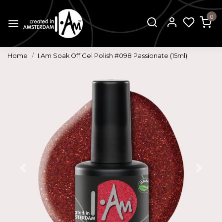
0
Home
I.Am Soak Off Gel Polish #098 Passionate (15ml)
Vorige
Volg