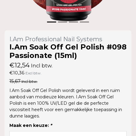
I.Am Professional Nail Systems
I.Am Soak Off Gel Polish #098
Passionate (15ml)
€12,54
Incl btw.
€10,36
Excl btw.
15,67
Incl btw.
I.Am Soak Off Gel Polish wordt geleverd in een ruim
aanbod van modieuze kleuren. I.Am Soak Off Gel
Polish is een 100% UV/LED gel die de perfecte
viscositeit heeft voor een gemakkelijke toepassing in
dunne laagjes.
Maak een keuze:
*