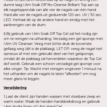
dunne laag I.Am Soak Off No-Cleanse Brilliant Top aan op
elk nageloppervlak van alle vier de nagels van één hand.
Hard alle vier de nagels uit gedurende 120 sec. UV / 30 sec.
LED. Herhaal dit op de andere hand en eindig met het
aanbrengen van de duim.
6.Bij gebruik van I.Am Soak Off Top Gel zal het nodig zijn
om te reinigen na uitharding. Verzadig een gel sponsje met
I.Am UV Cleanser. Veeg met lichte druk de bovenste
gellaag weg (dit is de plaklaag). LET OP: veeg de nagel niet
opnieuw af met een gebruikt deel van het gelsponsje,
omdat dit de plaklaag zal herverdelen waardoor de Top Gel
dof wordt. Gebruik een schoon verzadigd gel sponsje voor
elke vinger. Tip: Wacht met reinigen ongeveer 1 minuut na
het uitharden om de nagels te laten "afkoelen" om nog
meer glans te krijgen.
Verwijdering
1.Laat de cliënt zijn handen wassen met vloeibare zeep en
warm water. Maak de handen handdoekdroog en gebruik
I.Am Hydra Spray of I.Am Hand Gel.