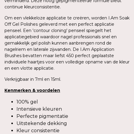
verminderd. Deze hoog gepigmenteerde formule biedt
continue kleurconsistentie.
Om een vlekkeloze applicatie te creëren, worden I.Am Soak
Off Gel Polishes geleverd met een perfect applicatie
penseel. Een 'contour cloning' penseel spiegelt het
applicatiegebied waardoor nagel professionals snel en
gemakkelijk gel polish kunnen aanbrengen rond de
nagelriem en laterale zijwanden. De I.Am Application
Brushes bevatten maar liefst 450 perfect geplaatste
individuele haartjes voor een volledige opname van de kleur
en een vlotte applicatie.
Verkrijgbaar in 7ml en 15ml.
Kenmerken
&
voordelen
100% gel
Intensieve kleuren
Perfecte pigmentatie
Uitstekende dekking
Kleur consistentie