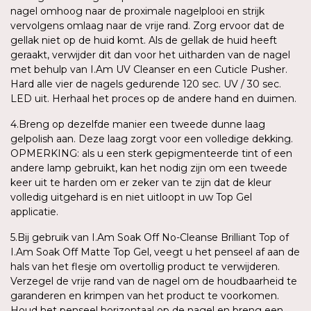
nagel omhoog naar de proximale nagelplooi en strijk
vervolgens omlaag naar de vrije rand. Zorg ervoor dat de
gellak niet op de huid komt. Als de gellak de huid heeft
geraakt, verwijder dit dan voor het uitharden van de nagel
met behulp van I.Am UV Cleanser en een Cuticle Pusher.
Hard alle vier de nagels gedurende 120 sec. UV / 30 sec.
LED uit. Herhaal het proces op de andere hand en duimen.
4.Breng op dezelfde manier een tweede dunne laag
gelpolish aan. Deze laag zorgt voor een volledige dekking.
OPMERKING: als u een sterk gepigmenteerde tint of een
andere lamp gebruikt, kan het nodig zijn om een tweede
keer uit te harden om er zeker van te zijn dat de kleur
volledig uitgehard is en niet uitloopt in uw Top Gel
applicatie.
5.Bij gebruik van I.Am Soak Off No-Cleanse Brilliant Top of
I.Am Soak Off Matte Top Gel, veegt u het penseel af aan de
hals van het flesje om overtollig product te verwijderen.
Verzegel de vrije rand van de nagel om de houdbaarheid te
garanderen en krimpen van het product te voorkomen.
Houd het penseel horizontaal op de nagel en breng een