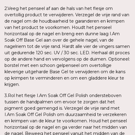
2.Veeg het penseel af aan de hals van het flesje om
overtollig product te verwijderen. Verzegel de vrije rand van
de nagel om de houdbaarheid te garanderen en krimpen
van het product te voorkomen. Houdt het penseel
horizontaal op de nagel en breng een dunne laag I.Am
Soak Off Base Gel aan over de gehele nagel, van de
nagelriem tot de vrije rand. Hardt alle vier de vingers samen
uit gedurende 120 sec. UV / 30 sec. LED. Herhaal dit proces
op de andere hand en vervolgens op de duimen. Optioneel:
borstel met een schoon gelpenseel om overtollige
kleverige uitgeharde Base Gel te verwijderen om de kans
op krimpen te verminderen en om een gladdere kleur te
krijgen.
3.Rol het flesje I.Am Soak Off Gel Polish ondersteboven
tussen de handpalmen om ervoor te zorgen dat het
pigment goed gemengd is. Verzegel de vrije rand met
I.Am Soak Off Gel Polish om duurzaamheid te verzekeren
en krimpen van de kleur te voorkomen. Houd het penseel
horizontaal op de nagel en ga verder naar het midden van
de nagel. Beweeg het penseel vanuit het midden van de