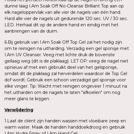
dunne laag I.Am Soak Off No-Cleanse Brilliant Top aan op
elk nageloppervlak van alle vier de nagels van één hand.
Hard alle vier de nagels uit gedurende 120 sec. UV / 30 sec.
LED. Herhaal dit op de andere hand en eindig met het
aanbrengen van de duim.
6.Bij gebruik van I.Am Soak Off Top Gel zal het nodig zijn
om te reinigen na uitharding. Verzadig een gel sponsje met
I.Am UV Cleanser. Veeg met lichte druk de bovenste
gellaag weg (dit is de plaklaag). LET OP: veeg de nagel niet
opnieuw af met een gebruikt deel van het gelsponsje,
omdat dit de plaklaag zal herverdelen waardoor de Top Gel
dof wordt. Gebruik een schoon verzadigd gel sponsje voor
elke vinger. Tip: Wacht met reinigen ongeveer 1 minuut na
het uitharden om de nagels te laten "afkoelen" om nog
meer glans te krijgen.
Verwijdering
1.Laat de cliënt zijn handen wassen met vloeibare zeep en
warm water. Maak de handen handdoekdroog en gebruik
I.Am Hydra Spray of I.Am Hand Gel.