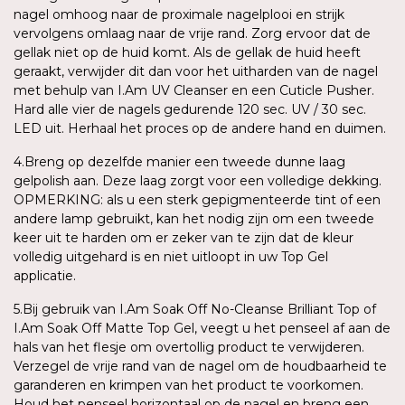
nagel omhoog naar de proximale nagelplooi en strijk
vervolgens omlaag naar de vrije rand. Zorg ervoor dat de
gellak niet op de huid komt. Als de gellak de huid heeft
geraakt, verwijder dit dan voor het uitharden van de nagel
met behulp van I.Am UV Cleanser en een Cuticle Pusher.
Hard alle vier de nagels gedurende 120 sec. UV / 30 sec.
LED uit. Herhaal het proces op de andere hand en duimen.
4.Breng op dezelfde manier een tweede dunne laag
gelpolish aan. Deze laag zorgt voor een volledige dekking.
OPMERKING: als u een sterk gepigmenteerde tint of een
andere lamp gebruikt, kan het nodig zijn om een tweede
keer uit te harden om er zeker van te zijn dat de kleur
volledig uitgehard is en niet uitloopt in uw Top Gel
applicatie.
5.Bij gebruik van I.Am Soak Off No-Cleanse Brilliant Top of
I.Am Soak Off Matte Top Gel, veegt u het penseel af aan de
hals van het flesje om overtollig product te verwijderen.
Verzegel de vrije rand van de nagel om de houdbaarheid te
garanderen en krimpen van het product te voorkomen.
Houd het penseel horizontaal op de nagel en breng een