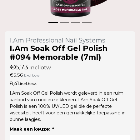
I.Am Professional Nail Systems
I.Am Soak Off Gel Polish
#094 Memorable (7ml)
€6,73
Incl btw.
€5,56
Excl btw.
8,41
Incl btw.
I.Am Soak Off Gel Polish wordt geleverd in een ruim
aanbod van modieuze kleuren. I.Am Soak Off Gel
Polish is een 100% UV/LED gel die de perfecte
viscositeit heeft voor een gemakkelijke toepassing in
dunne laagjes.
Maak een keuze:
*