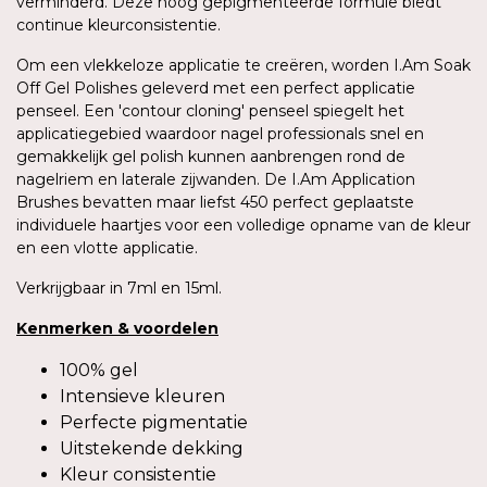
verminderd. Deze hoog gepigmenteerde formule biedt
continue kleurconsistentie.
Om een vlekkeloze applicatie te creëren, worden I.Am Soak
Off Gel Polishes geleverd met een perfect applicatie
penseel. Een 'contour cloning' penseel spiegelt het
applicatiegebied waardoor nagel professionals snel en
gemakkelijk gel polish kunnen aanbrengen rond de
nagelriem en laterale zijwanden. De I.Am Application
Brushes bevatten maar liefst 450 perfect geplaatste
individuele haartjes voor een volledige opname van de kleur
en een vlotte applicatie.
Verkrijgbaar in 7ml en 15ml.
Kenmerken
&
voordelen
100% gel
Intensieve kleuren
Perfecte pigmentatie
Uitstekende dekking
Kleur consistentie