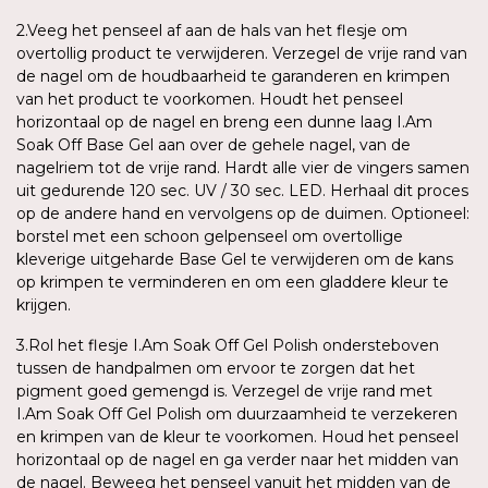
2.Veeg het penseel af aan de hals van het flesje om
overtollig product te verwijderen. Verzegel de vrije rand van
de nagel om de houdbaarheid te garanderen en krimpen
van het product te voorkomen. Houdt het penseel
horizontaal op de nagel en breng een dunne laag I.Am
Soak Off Base Gel aan over de gehele nagel, van de
nagelriem tot de vrije rand. Hardt alle vier de vingers samen
uit gedurende 120 sec. UV / 30 sec. LED. Herhaal dit proces
op de andere hand en vervolgens op de duimen. Optioneel:
borstel met een schoon gelpenseel om overtollige
kleverige uitgeharde Base Gel te verwijderen om de kans
op krimpen te verminderen en om een gladdere kleur te
krijgen.
3.Rol het flesje I.Am Soak Off Gel Polish ondersteboven
tussen de handpalmen om ervoor te zorgen dat het
pigment goed gemengd is. Verzegel de vrije rand met
I.Am Soak Off Gel Polish om duurzaamheid te verzekeren
en krimpen van de kleur te voorkomen. Houd het penseel
horizontaal op de nagel en ga verder naar het midden van
de nagel. Beweeg het penseel vanuit het midden van de