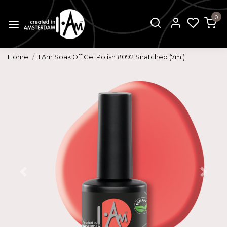
0
Home
I.Am Soak Off Gel Polish #092 Snatched (7ml)
Vorige
Volg