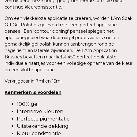
verminderd. Deze hoog gepigmenteerde formule biedt
continue kleurconsistentie.
Om een vlekkeloze applicatie te creëren, worden I.Am Soak
Off Gel Polishes geleverd met een perfect applicatie
penseel. Een 'contour cloning' penseel spiegelt het
applicatiegebied waardoor nagel professionals snel en
gemakkelijk gel polish kunnen aanbrengen rond de
nagelriem en laterale zijwanden. De I.Am Application
Brushes bevatten maar liefst 450 perfect geplaatste
individuele haartjes voor een volledige opname van de kleur
en een vlotte applicatie.
Verkrijgbaar in 7ml en 15ml.
Kenmerken
&
voordelen
100% gel
Intensieve kleuren
Perfecte pigmentatie
Uitstekende dekking
Kleur consistentie