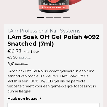
I.Am Professional Nail Systems
I.Am Soak Off Gel Polish #092
Snatched (7ml)
€6,73
Incl btw.
€5,56
Excl btw.
8,41
Incl btw.
I.Am Soak Off Gel Polish wordt geleverd in een ruim
aanbod van modieuze kleuren. I.Am Soak Off Gel
Polish is een 100% UV/LED gel die de perfecte
viscositeit heeft voor een gemakkelijke toepassing in
dunne laagjes.
Maak een keuze:
*