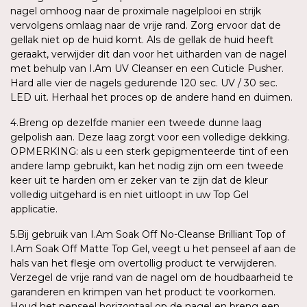
nagel omhoog naar de proximale nagelplooi en strijk
vervolgens omlaag naar de vrije rand. Zorg ervoor dat de
gellak niet op de huid komt. Als de gellak de huid heeft
geraakt, verwijder dit dan voor het uitharden van de nagel
met behulp van I.Am UV Cleanser en een Cuticle Pusher.
Hard alle vier de nagels gedurende 120 sec. UV / 30 sec.
LED uit. Herhaal het proces op de andere hand en duimen.
4.Breng op dezelfde manier een tweede dunne laag
gelpolish aan. Deze laag zorgt voor een volledige dekking.
OPMERKING: als u een sterk gepigmenteerde tint of een
andere lamp gebruikt, kan het nodig zijn om een tweede
keer uit te harden om er zeker van te zijn dat de kleur
volledig uitgehard is en niet uitloopt in uw Top Gel
applicatie.
5.Bij gebruik van I.Am Soak Off No-Cleanse Brilliant Top of
I.Am Soak Off Matte Top Gel, veegt u het penseel af aan de
hals van het flesje om overtollig product te verwijderen.
Verzegel de vrije rand van de nagel om de houdbaarheid te
garanderen en krimpen van het product te voorkomen.
Houd het penseel horizontaal op de nagel en breng een