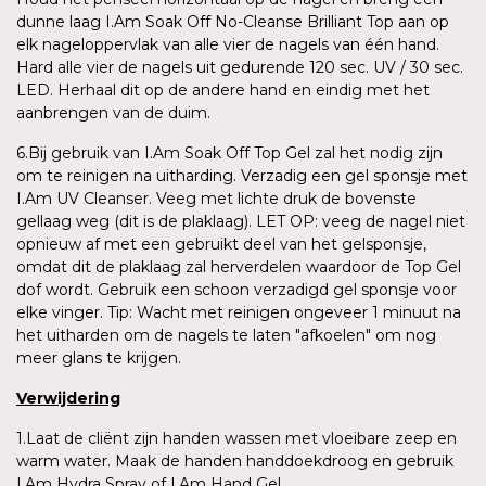
dunne laag I.Am Soak Off No-Cleanse Brilliant Top aan op
elk nageloppervlak van alle vier de nagels van één hand.
Hard alle vier de nagels uit gedurende 120 sec. UV / 30 sec.
LED. Herhaal dit op de andere hand en eindig met het
aanbrengen van de duim.
6.Bij gebruik van I.Am Soak Off Top Gel zal het nodig zijn
om te reinigen na uitharding. Verzadig een gel sponsje met
I.Am UV Cleanser. Veeg met lichte druk de bovenste
gellaag weg (dit is de plaklaag). LET OP: veeg de nagel niet
opnieuw af met een gebruikt deel van het gelsponsje,
omdat dit de plaklaag zal herverdelen waardoor de Top Gel
dof wordt. Gebruik een schoon verzadigd gel sponsje voor
elke vinger. Tip: Wacht met reinigen ongeveer 1 minuut na
het uitharden om de nagels te laten "afkoelen" om nog
meer glans te krijgen.
Verwijdering
1.Laat de cliënt zijn handen wassen met vloeibare zeep en
warm water. Maak de handen handdoekdroog en gebruik
I.Am Hydra Spray of I.Am Hand Gel.