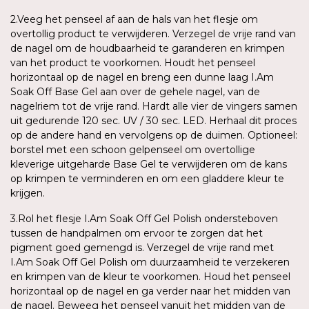
2.Veeg het penseel af aan de hals van het flesje om
overtollig product te verwijderen. Verzegel de vrije rand van
de nagel om de houdbaarheid te garanderen en krimpen
van het product te voorkomen. Houdt het penseel
horizontaal op de nagel en breng een dunne laag I.Am
Soak Off Base Gel aan over de gehele nagel, van de
nagelriem tot de vrije rand. Hardt alle vier de vingers samen
uit gedurende 120 sec. UV / 30 sec. LED. Herhaal dit proces
op de andere hand en vervolgens op de duimen. Optioneel:
borstel met een schoon gelpenseel om overtollige
kleverige uitgeharde Base Gel te verwijderen om de kans
op krimpen te verminderen en om een gladdere kleur te
krijgen.
3.Rol het flesje I.Am Soak Off Gel Polish ondersteboven
tussen de handpalmen om ervoor te zorgen dat het
pigment goed gemengd is. Verzegel de vrije rand met
I.Am Soak Off Gel Polish om duurzaamheid te verzekeren
en krimpen van de kleur te voorkomen. Houd het penseel
horizontaal op de nagel en ga verder naar het midden van
de nagel. Beweeg het penseel vanuit het midden van de