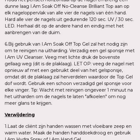
dunne laag I.Am Soak Off No-Cleanse Brilliant Top aan op
elk nageloppervlak van alle vier de nagels van één hand.
Hard alle vier de nagels uit gedurende 120 sec. UV / 30 sec.
LED. Herhaal dit op de andere hand en eindig met het
aanbrengen van de duim.
6.Bij gebruik van I.Am Soak Off Top Gel zal het nodig zijn
om te reinigen na uitharding. Verzadig een gel sponsje met
I.Am UV Cleanser. Veeg met lichte druk de bovenste
gellaag weg (dit is de plaklaag). LET OP: veeg de nagel niet
opnieuw af met een gebruikt deel van het gelsponsje,
omdat dit de plaklaag zal herverdelen waardoor de Top Gel
dof wordt. Gebruik een schoon verzadigd gel sponsje voor
elke vinger. Tip: Wacht met reinigen ongeveer 1 minuut na
het uitharden om de nagels te laten "afkoelen" om nog
meer glans te krijgen.
Verwijdering
1.Laat de cliënt zijn handen wassen met vloeibare zeep en
warm water. Maak de handen handdoekdroog en gebruik
I.Am Hydra Spray of I.Am Hand Gel.