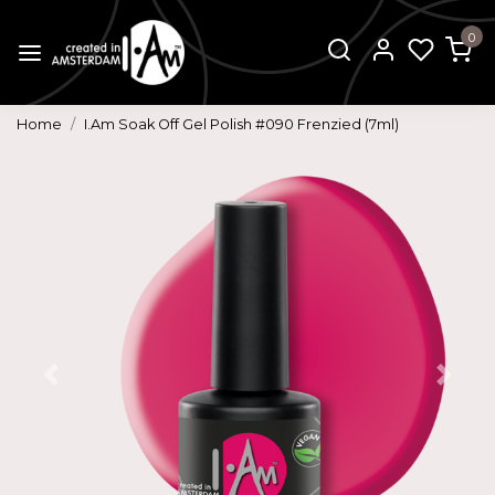
0
Home
I.Am Soak Off Gel Polish #090 Frenzied (7ml)
Vorige
Volg