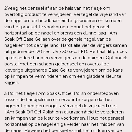
2.Veeg het penseel af aan de hals van het flesje om
overtollig product te verwijderen. Verzegel de vrije rand van
de nagel om de houdbaarheid te garanderen en krimpen
van het product te voorkomen. Houdt het penseel
horizontaal op de nagel en breng een dunne laag I.Am
Soak Off Base Gel aan over de gehele nagel, van de
nagelriem tot de vrije rand. Hardt alle vier de vingers samen
uit gedurende 120 sec. UV / 30 sec. LED. Herhaal dit proces
op de andere hand en vervolgens op de duimen. Optioneel:
borstel met een schoon gelpenseel om overtollige
kleverige uitgeharde Base Gel te verwijderen om de kans
op krimpen te verminderen en om een gladdere kleur te
krijgen.
3.Rol het flesje I.Am Soak Off Gel Polish ondersteboven
tussen de handpalmen om ervoor te zorgen dat het
pigment goed gemengd is. Verzegel de vrije rand met
I.Am Soak Off Gel Polish om duurzaamheid te verzekeren
en krimpen van de kleur te voorkomen. Houd het penseel
horizontaal op de nagel en ga verder naar het midden van
de nagel. Beweeg het penseel vanuit het midden van de