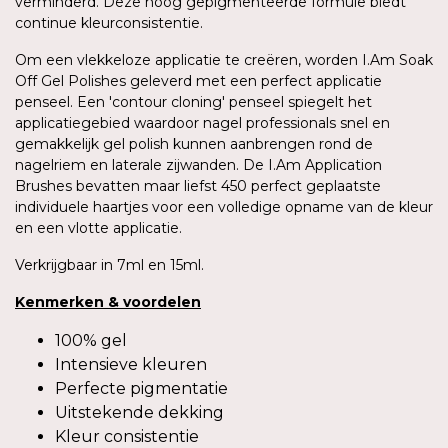
verminderd. Deze hoog gepigmenteerde formule biedt
continue kleurconsistentie.
Om een vlekkeloze applicatie te creëren, worden I.Am Soak
Off Gel Polishes geleverd met een perfect applicatie
penseel. Een 'contour cloning' penseel spiegelt het
applicatiegebied waardoor nagel professionals snel en
gemakkelijk gel polish kunnen aanbrengen rond de
nagelriem en laterale zijwanden. De I.Am Application
Brushes bevatten maar liefst 450 perfect geplaatste
individuele haartjes voor een volledige opname van de kleur
en een vlotte applicatie.
Verkrijgbaar in 7ml en 15ml.
Kenmerken
&
voordelen
100% gel
Intensieve kleuren
Perfecte pigmentatie
Uitstekende dekking
Kleur consistentie