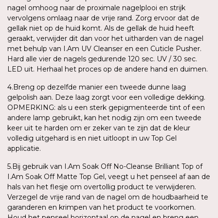
nagel omhoog naar de proximale nagelplooi en strijk
vervolgens omlaag naar de vrije rand. Zorg ervoor dat de
gellak niet op de huid komt. Als de gellak de huid heeft
geraakt, verwijder dit dan voor het uitharden van de nagel
met behulp van I.Am UV Cleanser en een Cuticle Pusher.
Hard alle vier de nagels gedurende 120 sec. UV / 30 sec.
LED uit. Herhaal het proces op de andere hand en duimen.
4.Breng op dezelfde manier een tweede dunne laag
gelpolish aan. Deze laag zorgt voor een volledige dekking.
OPMERKING: als u een sterk gepigmenteerde tint of een
andere lamp gebruikt, kan het nodig zijn om een tweede
keer uit te harden om er zeker van te zijn dat de kleur
volledig uitgehard is en niet uitloopt in uw Top Gel
applicatie.
5.Bij gebruik van I.Am Soak Off No-Cleanse Brilliant Top of
I.Am Soak Off Matte Top Gel, veegt u het penseel af aan de
hals van het flesje om overtollig product te verwijderen.
Verzegel de vrije rand van de nagel om de houdbaarheid te
garanderen en krimpen van het product te voorkomen.
Houd het penseel horizontaal op de nagel en breng een