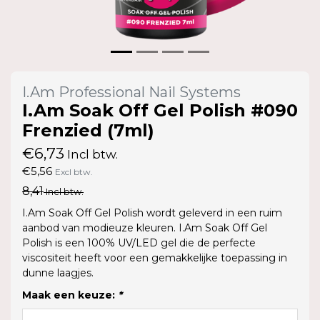
I.Am Professional Nail Systems
I.Am Soak Off Gel Polish #090
Frenzied (7ml)
€6,73
Incl btw.
€5,56
Excl btw.
8,41
Incl btw.
I.Am Soak Off Gel Polish wordt geleverd in een ruim
aanbod van modieuze kleuren. I.Am Soak Off Gel
Polish is een 100% UV/LED gel die de perfecte
viscositeit heeft voor een gemakkelijke toepassing in
dunne laagjes.
Maak een keuze:
*