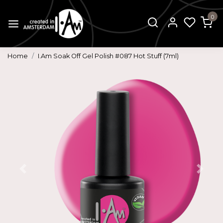
0
Home
I.Am Soak Off Gel Polish #087 Hot Stuff (7ml)
Vorige
Volg