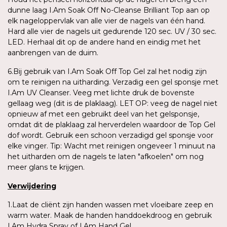
dunne laag I.Am Soak Off No-Cleanse Brilliant Top aan op
elk nageloppervlak van alle vier de nagels van één hand.
Hard alle vier de nagels uit gedurende 120 sec. UV / 30 sec.
LED. Herhaal dit op de andere hand en eindig met het
aanbrengen van de duim.
6.Bij gebruik van I.Am Soak Off Top Gel zal het nodig zijn
om te reinigen na uitharding. Verzadig een gel sponsje met
I.Am UV Cleanser. Veeg met lichte druk de bovenste
gellaag weg (dit is de plaklaag). LET OP: veeg de nagel niet
opnieuw af met een gebruikt deel van het gelsponsje,
omdat dit de plaklaag zal herverdelen waardoor de Top Gel
dof wordt. Gebruik een schoon verzadigd gel sponsje voor
elke vinger. Tip: Wacht met reinigen ongeveer 1 minuut na
het uitharden om de nagels te laten "afkoelen" om nog
meer glans te krijgen.
Verwijdering
1.Laat de cliënt zijn handen wassen met vloeibare zeep en
warm water. Maak de handen handdoekdroog en gebruik
I.Am Hydra Spray of I.Am Hand Gel.