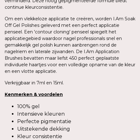
verminderd. Deze hoog gepigmenteerde formule biedt
continue kleurconsistentie.
Om een vlekkeloze applicatie te creëren, worden I.Am Soak
Off Gel Polishes geleverd met een perfect applicatie
penseel. Een 'contour cloning' penseel spiegelt het
applicatiegebied waardoor nagel professionals snel en
gemakkelijk gel polish kunnen aanbrengen rond de
nagelriem en laterale zijwanden. De I.Am Application
Brushes bevatten maar liefst 450 perfect geplaatste
individuele haartjes voor een volledige opname van de kleur
en een vlotte applicatie.
Verkrijgbaar in 7ml en 15ml.
Kenmerken
&
voordelen
100% gel
Intensieve kleuren
Perfecte pigmentatie
Uitstekende dekking
Kleur consistentie