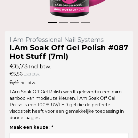
I.Am Professional Nail Systems
I.Am Soak Off Gel Polish #087
Hot Stuff (7ml)
€6,73
Incl btw.
€5,56
Excl btw.
8,41
Incl btw.
I.Am Soak Off Gel Polish wordt geleverd in een ruim
aanbod van modieuze kleuren. I.Am Soak Off Gel
Polish is een 100% UV/LED gel die de perfecte
viscositeit heeft voor een gemakkelijke toepassing in
dunne laagjes.
Maak een keuze:
*