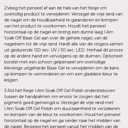
2.Veeg het penseel af aan de hals van het flesje om
overtollig product te verwijderen. Verzegel de vrije rand van
de nagel om de houdbaarheid te garanderen en krimpen
van het product te voorkomen. Houdt het penseel
horizontaal op de nagel en breng een dunne laag I.Am
Soak Off Base Gel aan over de gehele nagel, van de
nagelriem tot de vrije rand. Hardt alle vier de vingers samen
uit gedurende 120 sec. UV / 30 sec. LED. Herhaal dit proces
op de andere hand en vervolgens op de duimen. Optioneel:
borstel met een schoon gelpenseel om overtollige
kleverige uitgeharde Base Gel te verwijderen om de kans
op krimpen te verminderen en om een gladdere kleur te
krijgen.
3.Rol het flesje I.Am Soak Off Gel Polish ondersteboven
tussen de handpalmen om ervoor te zorgen dat het
pigment goed gemengd is. Verzegel de vrije rand met
I.Am Soak Off Gel Polish om duurzaamheid te verzekeren
en krimpen van de kleur te voorkomen. Houd het penseel
horizontaal op de nagel en ga verder naar het midden van
de nagel. Beweeg het penseel vanuit het midden van de