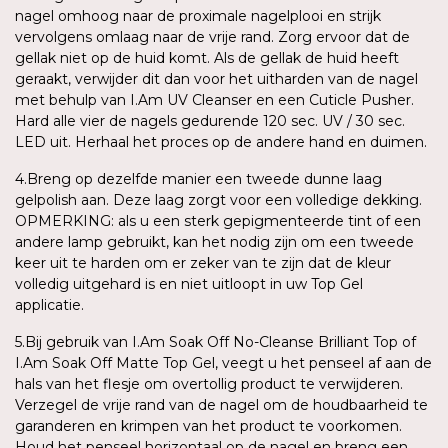
nagel omhoog naar de proximale nagelplooi en strijk
vervolgens omlaag naar de vrije rand. Zorg ervoor dat de
gellak niet op de huid komt. Als de gellak de huid heeft
geraakt, verwijder dit dan voor het uitharden van de nagel
met behulp van I.Am UV Cleanser en een Cuticle Pusher.
Hard alle vier de nagels gedurende 120 sec. UV / 30 sec.
LED uit. Herhaal het proces op de andere hand en duimen.
4.Breng op dezelfde manier een tweede dunne laag
gelpolish aan. Deze laag zorgt voor een volledige dekking.
OPMERKING: als u een sterk gepigmenteerde tint of een
andere lamp gebruikt, kan het nodig zijn om een tweede
keer uit te harden om er zeker van te zijn dat de kleur
volledig uitgehard is en niet uitloopt in uw Top Gel
applicatie.
5.Bij gebruik van I.Am Soak Off No-Cleanse Brilliant Top of
I.Am Soak Off Matte Top Gel, veegt u het penseel af aan de
hals van het flesje om overtollig product te verwijderen.
Verzegel de vrije rand van de nagel om de houdbaarheid te
garanderen en krimpen van het product te voorkomen.
Houd het penseel horizontaal op de nagel en breng een