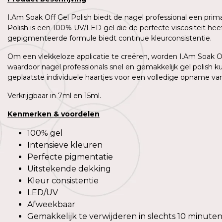
I.Am Soak Off Gel Polish biedt de nagel professional een prim
Polish is een 100% UV/LED gel die de perfecte viscositeit h
gepigmenteerde formule biedt continue kleurconsistentie.
Om een vlekkeloze applicatie te creëren, worden I.Am Soak Off
waardoor nagel professionals snel en gemakkelijk gel polish 
geplaatste individuele haartjes voor een volledige opname van 
Verkrijgbaar in 7ml en 15ml.
Kenmerken
&
voordelen
100% gel
Intensieve kleuren
Perfecte pigmentatie
Uitstekende dekking
Kleur consistentie
LED/UV
Afweekbaar
Gemakkelijk te verwijderen in slechts 10 minute