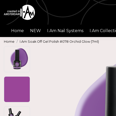
Home
NEW
I.Am Nail Systems
I.Am Collect
Home
I.Am Soak Off Gel Polish #078 Orchid Glow (7ml)