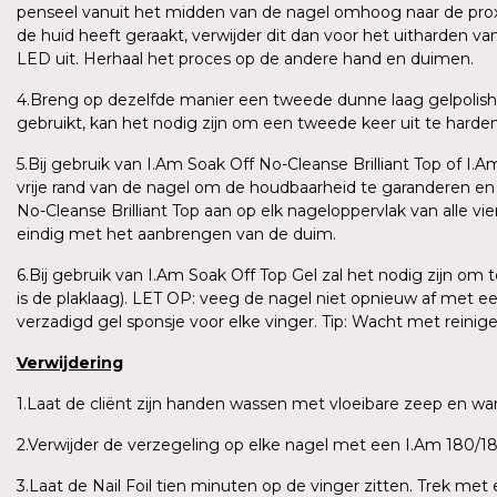
penseel vanuit het midden van de nagel omhoog naar de proxima
de huid heeft geraakt, verwijder dit dan voor het uitharden v
LED uit. Herhaal het proces op de andere hand en duimen.
4.Breng op dezelfde manier een tweede dunne laag gelpolish
gebruikt, kan het nodig zijn om een tweede keer uit te harden o
5.Bij gebruik van I.Am Soak Off No-Cleanse Brilliant Top of I.
vrije rand van de nagel om de houdbaarheid te garanderen e
No-Cleanse Brilliant Top aan op elk nageloppervlak van alle vi
eindig met het aanbrengen van de duim.
6.Bij gebruik van I.Am Soak Off Top Gel zal het nodig zijn om
is de plaklaag). LET OP: veeg de nagel niet opnieuw af met e
verzadigd gel sponsje voor elke vinger. Tip: Wacht met reini
Verwijdering
1.Laat de cliënt zijn handen wassen met vloeibare zeep en 
2.Verwijder de verzegeling op elke nagel met een I.Am 180/180
3.Laat de Nail Foil tien minuten op de vinger zitten. Trek me