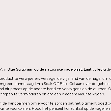
 I.Am Blue Scrub aan op de natuurlijke nagelplaat. Laat volledig
ig product te verwijderen. Verzegel de vrije rand van de nagel o
g een dunne laag I.Am Soak Off Base Gel aan over de gehele nage
aal dit proces op de andere hand en vervolgens op de duimen. O
krimpen te verminderen en om een gladdere kleur te krijgen.
sen de handpalmen om ervoor te zorgen dat het pigment goed ge
ur te voorkomen. Houd het penseel horizontaal op de nagel en