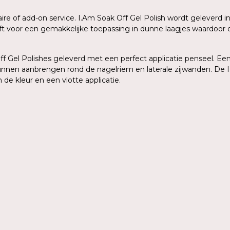
aire of add-on service. I.Am Soak Off Gel Polish wordt geleverd
eeft voor een gemakkelijke toepassing in dunne laagjes waardoo
 Gel Polishes geleverd met een perfect applicatie penseel. Een 
kunnen aanbrengen rond de nagelriem en laterale zijwanden. De I
de kleur en een vlotte applicatie.
n