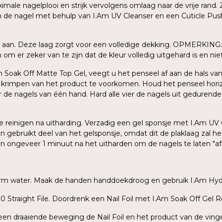
le nagelplooi en strijk vervolgens omlaag naar de vrije rand. Z
an de nagel met behulp van I.Am UV Cleanser en een Cuticle Push
 aan. Deze laag zorgt voor een volledige dekking. OPMERKING: 
m er zeker van te zijn dat de kleur volledig uitgehard is en niet 
Am Soak Off Matte Top Gel, veegt u het penseel af aan de hals van
n krimpen van het product te voorkomen. Houd het penseel hori
er de nagels van één hand. Hard alle vier de nagels uit gedurend
 te reinigen na uitharding. Verzadig een gel sponsje met I.Am UV
en gebruikt deel van het gelsponsje, omdat dit de plaklaag zal 
gen ongeveer 1 minuut na het uitharden om de nagels te laten "a
warm water. Maak de handen handdoekdroog en gebruik I.Am Hydr
 Straight File. Doordrenk een Nail Foil met I.Am Soak Off Gel R
t een draaiende beweging de Nail Foil en het product van de ving