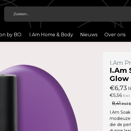
ion by BO.
I.Am Home & Body
Nieuws
Over ons
I.Am Pr
I.Am 
Glow 
€6,73
I
€5,56
Excl
8,41
Incl 
I.Am Soak 
modieuze 
die de per
dunne laag