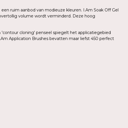
 in een ruim aanbod van modieuze kleuren. I.Am Soak Off Gel
r overtollig volume wordt verminderd. Deze hoog
'contour cloning' penseel spiegelt het applicatiegebied
.Am Application Brushes bevatten maar liefst 450 perfect