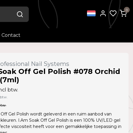
0
Contact
ofessional Nail Systems
Soak Off Gel Polish #078 Orchid
(7ml)
ncl btw.
 btw.
btw.
Off Gel Polish wordt geleverd in een ruim aanbod van
kleuren. I.Am Soak Off Gel Polish is een 100% UV/LED gel
fecte viscositeit heeft voor een gemakkelijke toepassing in
jes.