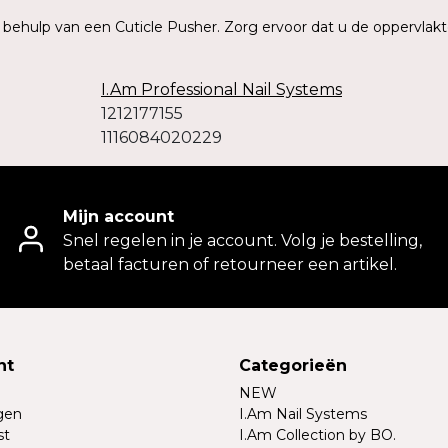
t behulp van een Cuticle Pusher. Zorg ervoor dat u de oppervlakt
I.Am Professional Nail Systems
1212177155
1116084020229
Mijn account
Snel regelen in je account. Volg je bestelling,
betaal facturen of retourneer een artikel.
nt
Categorieën
NEW
ngen
I.Am Nail Systems
st
I.Am Collection by BO.