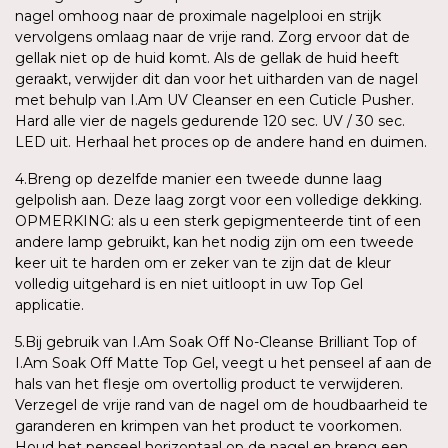
nagel omhoog naar de proximale nagelplooi en strijk
vervolgens omlaag naar de vrije rand. Zorg ervoor dat de
gellak niet op de huid komt. Als de gellak de huid heeft
geraakt, verwijder dit dan voor het uitharden van de nagel
met behulp van I.Am UV Cleanser en een Cuticle Pusher.
Hard alle vier de nagels gedurende 120 sec. UV / 30 sec.
LED uit. Herhaal het proces op de andere hand en duimen.
4.Breng op dezelfde manier een tweede dunne laag
gelpolish aan. Deze laag zorgt voor een volledige dekking.
OPMERKING: als u een sterk gepigmenteerde tint of een
andere lamp gebruikt, kan het nodig zijn om een tweede
keer uit te harden om er zeker van te zijn dat de kleur
volledig uitgehard is en niet uitloopt in uw Top Gel
applicatie.
5.Bij gebruik van I.Am Soak Off No-Cleanse Brilliant Top of
I.Am Soak Off Matte Top Gel, veegt u het penseel af aan de
hals van het flesje om overtollig product te verwijderen.
Verzegel de vrije rand van de nagel om de houdbaarheid te
garanderen en krimpen van het product te voorkomen.
Houd het penseel horizontaal op de nagel en breng een