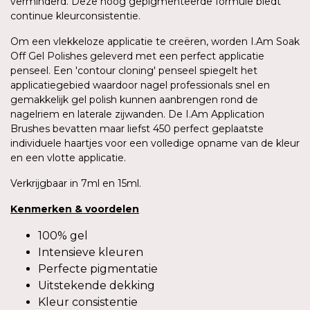
verminderd. Deze hoog gepigmenteerde formule biedt
continue kleurconsistentie.
Om een vlekkeloze applicatie te creëren, worden I.Am Soak
Off Gel Polishes geleverd met een perfect applicatie
penseel. Een 'contour cloning' penseel spiegelt het
applicatiegebied waardoor nagel professionals snel en
gemakkelijk gel polish kunnen aanbrengen rond de
nagelriem en laterale zijwanden. De I.Am Application
Brushes bevatten maar liefst 450 perfect geplaatste
individuele haartjes voor een volledige opname van de kleur
en een vlotte applicatie.
Verkrijgbaar in 7ml en 15ml.
Kenmerken
&
voordelen
100% gel
Intensieve kleuren
Perfecte pigmentatie
Uitstekende dekking
Kleur consistentie