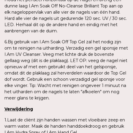
dunne laag I.Am Soak Off No-Cleanse Brilliant Top aan op
elk nageloppervlak van alle vier de nagels van één hand.
Hard alle vier de nagels uit gedurende 120 sec. UV / 30 sec.
LED. Herhaal dit op de andere hand en eindig met het
aanbrengen van de duim.
6.Bij gebruik van I.Am Soak Off Top Gel zal het nodig zijn
om te reinigen na uitharding. Verzadig een gel sponsje met
I.Am UV Cleanser. Veeg met lichte druk de bovenste
gellaag weg (dit is de plaklaag). LET OP: veeg de nagel niet
opnieuw af met een gebruikt deel van het gelsponsje,
omdat dit de plaklaag zal herverdelen waardoor de Top Gel
dof wordt. Gebruik een schoon verzadigd gel sponsje voor
elke vinger. Tip: Wacht met reinigen ongeveer 1 minuut na
het uitharden om de nagels te laten "afkoelen" om nog
meer glans te krijgen.
Verwijdering
1.Laat de cliënt zijn handen wassen met vloeibare zeep en
warm water. Maak de handen handdoekdroog en gebruik
I.Am Hydra Spray of I.Am Hand Gel.