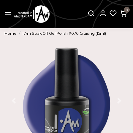
0
Home
I.Am Soak Off Gel Polish #070 Cruising (15ml)
Vorige
Volg