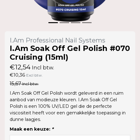
I.Am Professional Nail Systems
I.Am Soak Off Gel Polish #070
Cruising (15ml)
€12,54
Incl btw.
€10,36
Excl btw.
15,67
Incl btw.
I.Am Soak Off Gel Polish wordt geleverd in een ruim
aanbod van modieuze kleuren. I.Am Soak Off Gel
Polish is een 100% UV/LED gel die de perfecte
viscositeit heeft voor een gemakkelijke toepassing in
dunne laagjes.
Maak een keuze:
*