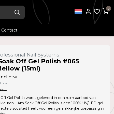
0
Contact
ofessional Nail Systems
Soak Off Gel Polish #065
ellow (15ml)
Incl btw.
l btw.
 btw.
Off Gel Polish wordt geleverd in een ruim aanbod van
kleuren. I.Am Soak Off Gel Polish is een 100% UV/LED gel
fecte viscositeit heeft voor een gemakkelijke toepassing in
jes.