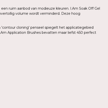
 in een ruim aanbod van modieuze kleuren. I.Am Soak Off Gel
r overtollig volume wordt verminderd. Deze hoog
'contour cloning' penseel spiegelt het applicatiegebied
.Am Application Brushes bevatten maar liefst 450 perfect