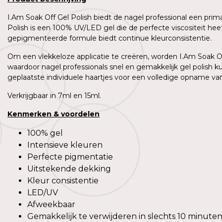
I.Am Soak Off Gel Polish biedt de nagel professional een prim
Polish is een 100% UV/LED gel die de perfecte viscositeit h
gepigmenteerde formule biedt continue kleurconsistentie.
Om een vlekkeloze applicatie te creëren, worden I.Am Soak Off
waardoor nagel professionals snel en gemakkelijk gel polish 
geplaatste individuele haartjes voor een volledige opname van 
Verkrijgbaar in 7ml en 15ml.
Kenmerken
&
voordelen
100% gel
Intensieve kleuren
Perfecte pigmentatie
Uitstekende dekking
Kleur consistentie
LED/UV
Afweekbaar
Gemakkelijk te verwijderen in slechts 10 minute