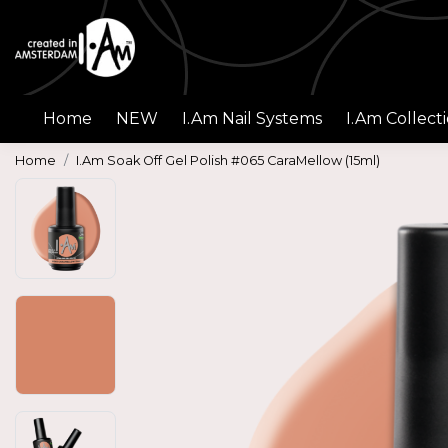
Home
NEW
I.Am Nail Systems
I.Am Collect
Home
I.Am Soak Off Gel Polish #065 CaraMellow (15ml)