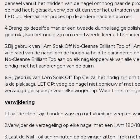
penseel vanuit het midden van de nagel omhoog naar de proxima
de huid heeft geraakt, verwijder dit dan voor het uitharden v
LED uit. Herhaal het proces op de andere hand en duimen.
4.Breng op dezelfde manier een tweede dunne laag gelpolish
gebruikt, kan het nodig zijn om een tweede keer uit te harden o
5.Bij gebruik van I.Am Soak Off No-Cleanse Brilliant Top of I.
vrije rand van de nagel om de houdbaarheid te garanderen e
No-Cleanse Brilliant Top aan op elk nageloppervlak van alle vi
eindig met het aanbrengen van de duim.
6.Bij gebruik van I.Am Soak Off Top Gel zal het nodig zijn om
is de plaklaag). LET OP: veeg de nagel niet opnieuw af met e
verzadigd gel sponsje voor elke vinger. Tip: Wacht met reini
Verwijdering
1.Laat de cliënt zijn handen wassen met vloeibare zeep en 
2.Verwijder de verzegeling op elke nagel met een I.Am 180/180
3.Laat de Nail Foil tien minuten op de vinger zitten. Trek me