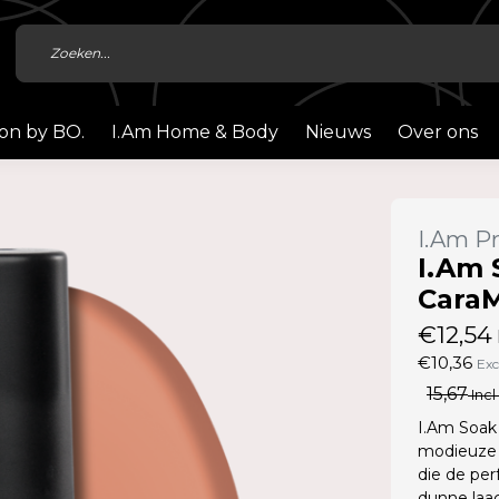
ion by BO.
I.Am Home & Body
Nieuws
Over ons
I.Am Pr
I.Am 
CaraM
€12,54
€10,36
Exc
15,67
Incl
I.Am Soak 
modieuze 
die de per
dunne laag