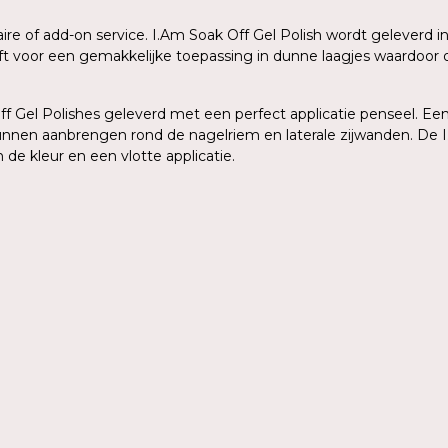
aire of add-on service. I.Am Soak Off Gel Polish wordt geleverd
eeft voor een gemakkelijke toepassing in dunne laagjes waardoo
 Gel Polishes geleverd met een perfect applicatie penseel. Een 
kunnen aanbrengen rond de nagelriem en laterale zijwanden. De I
de kleur en een vlotte applicatie.
n