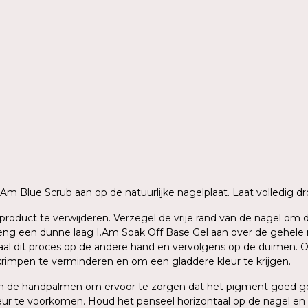
 I.Am Blue Scrub aan op de natuurlijke nagelplaat. Laat volledig
ig product te verwijderen. Verzegel de vrije rand van de nagel o
g een dunne laag I.Am Soak Off Base Gel aan over de gehele nage
aal dit proces op de andere hand en vervolgens op de duimen. O
krimpen te verminderen en om een gladdere kleur te krijgen.
sen de handpalmen om ervoor te zorgen dat het pigment goed ge
ur te voorkomen. Houd het penseel horizontaal op de nagel en