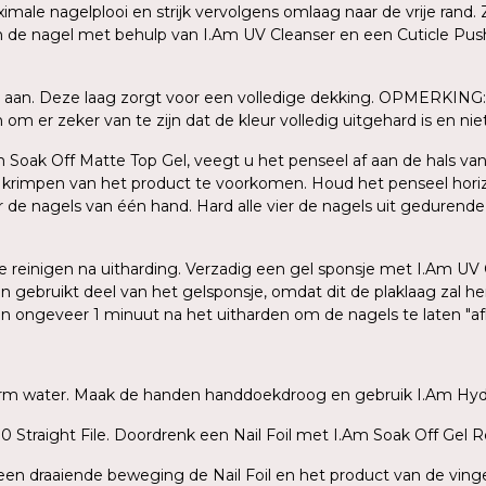
le nagelplooi en strijk vervolgens omlaag naar de vrije rand. Z
an de nagel met behulp van I.Am UV Cleanser en een Cuticle Push
 aan. Deze laag zorgt voor een volledige dekking. OPMERKING: 
m er zeker van te zijn dat de kleur volledig uitgehard is en niet 
Am Soak Off Matte Top Gel, veegt u het penseel af aan de hals van
n krimpen van het product te voorkomen. Houd het penseel hori
er de nagels van één hand. Hard alle vier de nagels uit gedurend
 te reinigen na uitharding. Verzadig een gel sponsje met I.Am UV
en gebruikt deel van het gelsponsje, omdat dit de plaklaag zal 
gen ongeveer 1 minuut na het uitharden om de nagels te laten "a
warm water. Maak de handen handdoekdroog en gebruik I.Am Hydr
 Straight File. Doordrenk een Nail Foil met I.Am Soak Off Gel R
t een draaiende beweging de Nail Foil en het product van de ving