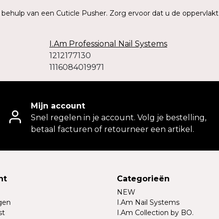
t behulp van een Cuticle Pusher. Zorg ervoor dat u de oppervlakt
I.Am Professional Nail Systems
1212177130
1116084019971
Mijn account
Snel regelen in je account. Volg je bestelling,
betaal facturen of retourneer een artikel.
nt
Categorieën
NEW
ngen
I.Am Nail Systems
st
I.Am Collection by BO.