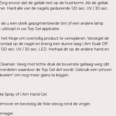
org ervoor dat de gellak niet op de huid komt. Als de gellak
er. Hard alle vier de nagels gedurende 120 sec. UV / 30 sec.
als u een sterk gepigmenteerde tint of een andere lamp
uitloopt in uw Top Gel applicatie.
 het flesje om overtollig product te verwijderen. Verzegel de
zontaal op de nagel en breng een dunne laag I.Am Soak Off
e 120 sec. UV / 30 sec. LED. Herhaal dit op de andere hand en
 Cleanser. Veeg met lichte druk de bovenste gellaag weg (dit
herverdelen waardoor de Top Gel dof wordt. Gebruik een schoon
fkoelen" om nog meer glans te krijgen.
a Spray of I.Am Hand Gel.
emover en bevestig de folie stevig rond de vinger.
ernagel.